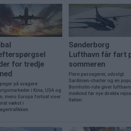
obal
Sønderborg
efterspørgsel
Lufthavn får fart 
der for tredje
sommeren
ned
Flere passagerer, udsolgt
Sardinien-charter og en pop
 peger på svagere
Bornholm-rute giver lufthav
nrigsmarkeder i Kina, USA og
medvind før nye direkte rejser
n, mens Europa fortsat viser
Italien.
rat vækst i
agertrafikken.