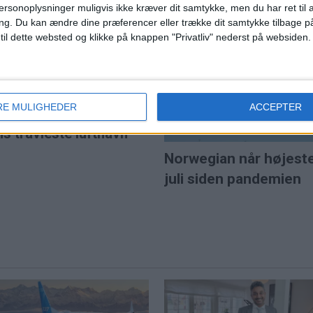
SAS var Europas mes
ersonoplysninger muligvis ikke kræver dit samtykke, men du har ret til 
punktlige flyselskab i j
ng.
Du kan ændre dine præferencer eller trække dit samtykke tilbage på
et for 5,7 milliarder pund
 til dette websted og klikke på knappen "Privatliv" nederst på websiden.
e lavprisselskab.
l solformørkelse
RE MULIGHEDER
ACCEPTER
ns travleste lufthavn
Norwegian når højest
juli siden pandemien