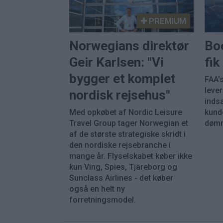
PREMIUM
Norwegians direktør
Bo
Geir Karlsen: "Vi
fi
bygger et komplet
FAA's
leve
nordisk rejsehus"
inds
Med opkøbet af Nordic Leisure
kunde
Travel Group tager Norwegian et
dømm
af de største strategiske skridt i
den nordiske rejsebranche i
mange år. Flyselskabet køber ikke
kun Ving, Spies, Tjäreborg og
Sunclass Airlines - det køber
også en helt ny
forretningsmodel.