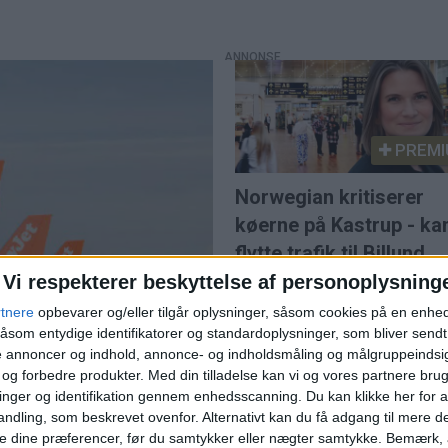
PREMI
Norwegian kritiserer
køerne på Kastrup - ka
flytte trafik til Billund
Vi respekterer beskyttelse af personoplysning
rtnere
opbevarer og/eller tilgår oplysninger, såsom cookies på en enhe
åsom entydige identifikatorer og standardoplysninger, som bliver send
de annoncer og indhold, annonce- og indholdsmåling og målgruppeinds
e og forbedre produkter.
Med din tilladelse kan vi og vores partnere bru
nger og identifikation gennem enhedsscanning. Du kan klikke her for a
ndling, som beskrevet ovenfor. Alternativt kan du få adgang til mere d
 efter budkamp
e dine præferencer, før du samtykker eller nægter samtykke. Bemærk, a