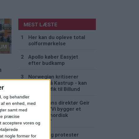
MEST LÆSTE
Her kan du opleve total
solformørkelse
UM
Apollo køber Easyjet
efter budkamp
n
Norwegian kritiserer
køerne på Kastrup - kan
er
flytte trafik til Billund
d, og behandler
Norwegians direktør Geir
t af en enhed, med
Karlsen: "Vi bygger et
igter samt med
komplet nordisk
ge præcise
rejsehus"
t acceptere vores og
etaljerede
Strejke og protester
t nogle former for