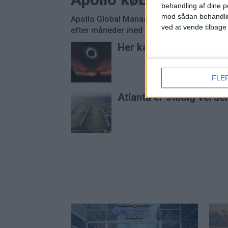
behandling af dine p
mod sådan behandli
Apollo Global Management overtager Easyj
ved at vende tilbage
efter måneder med budkamp om det britisk
Her kan du opleve tota
FLE
Atlanta er stadig verde