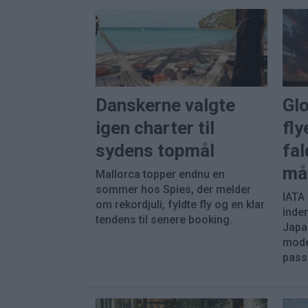
Danskerne valgte
Gl
igen charter til
fly
sydens topmål
fal
må
Mallorca topper endnu en
sommer hos Spies, der melder
IATA
om rekordjuli, fyldte fly og en klar
inde
tendens til senere booking.
Japa
mode
pass