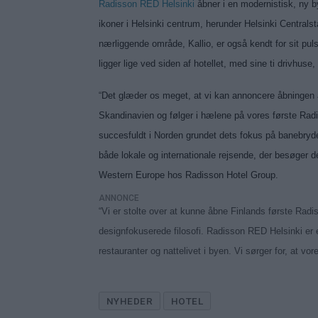
Radisson RED Helsinki
åbner i en modernistisk, ny by
ikoner i Helsinki centrum, herunder Helsinki Centrals
nærliggende område, Kallio, er også kendt for sit pu
ligger lige ved siden af hotellet, med sine ti drivhus
“
Det glæder os meget, at vi kan annoncere åbningen a
Skandinavien og følger i hælene på vores første Rad
succesfuldt i Norden grundet dets fokus på banebryden
både lokale og internationale rejsende, der besøger d
Western Europe hos Radisson Hotel Group.
ANNONCE
“Vi er stolte over at kunne åbne Finlands første Rad
designfokuserede filosofi. Radisson RED Helsinki er e
restauranter og nattelivet i byen. Vi sørger for, at v
NYHEDER
HOTEL