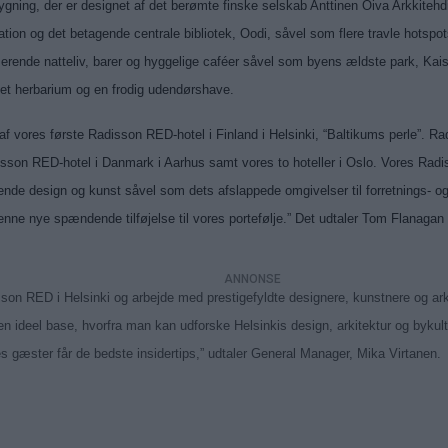
gning, der er designet af det berømte finske selskab Anttinen Oiva Arkkitehdit.
tation og det betagende centrale bibliotek, Oodi, såvel som flere travle hots
lserende natteliv, barer og hyggelige caféer såvel som byens ældste park, K
e, et herbarium og en frodig udendørshave.
f vores første Radisson RED-hotel i Finland i Helsinki, “Baltikums perle”. R
isson RED-hotel i Danmark i Aarhus samt vores to hoteller i Oslo. Vores Rad
de design og kunst såvel som dets afslappede omgivelser til forretnings- og f
enne nye spændende tilføjelse til vores portefølje.” Det udtaler Tom Flanagan
isson RED i Helsinki og arbejde med prestigefyldte designere, kunstnere og ar
n ideel base, hvorfra man kan udforske Helsinkis design, arkitektur og bykultu
ores gæster får de bedste insidertips,” udtaler General Manager, Mika Virtanen.