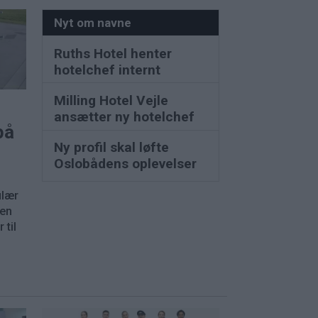
Nyt om navne
Ruths Hotel henter
hotelchef internt
Milling Hotel Vejle
ansætter ny hotelchef
på
Ny profil skal løfte
Oslobådens oplevelser
ulær
nen
 til