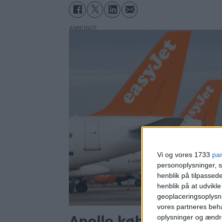
ANNONCE
Vi og vores 1733
pa
personoplysninger, s
henblik på tilpasse
henblik på at udvikl
geoplaceringsoplysni
vores partneres beha
Apollo køber Easyjet
oplysninger og ændr