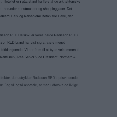
 Hotellet er i gåafstand fra flere af de arkitektoniske
pots, herunder kunstmuseer og shoppinggader. Det
aisaniemi Park og Kaisaniemi Botaniske Have, der
adisson RED Helsinki er vores fjerde Radisson RED i
isson RED-brand har vist sig at være meget
ritidsrejsende. Vi ser frem til at byde velkommen til
 Karttunen, Area Senior Vice President, Northern &
kitekter, der udtrykker Radisson RED’s prisvindende
r. Jeg vil også anbefale, at man udforske de livlige