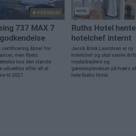
HOTEL
PREMIUM
eing 737 MAX 7
Ruths Hotel hente
k godkendelse
hotelchef internt
 certificering åbner for
Jacob Brink Lauridsen er ny
rancer, men flyets
hotelchef og skal samle drift
ættelse hos den største
medarbejdere og
 udsættes efter alt at
gæsteoplevelsen på tværs a
e til 2027.
hele Ruths Hotel.