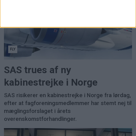
FLY
SAS trues af ny
kabinestrejke i Norge
SAS risikerer en kabinestrejke i Norge fra lørdag,
efter at fagforeningsmedlemmer har stemt nej til
mæglingsforslaget i årets
overenskomstforhandlinger.