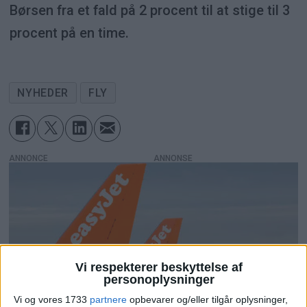
Børsen fra et fald på 2 procent til at stige til 3
procent på en time.
NYHEDER
FLY
ANNONCE
Vi respekterer beskyttelse af
personoplysninger
Vi og vores 1733
partnere
opbevarer og/eller tilgår oplysninger,