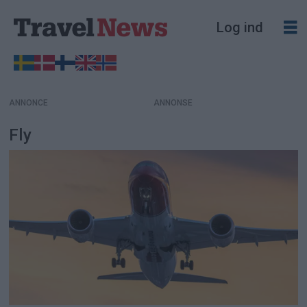
Log ind
ANNONCE
Fly