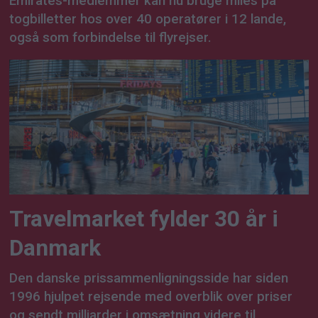
Emirates-medlemmer kan nu bruge miles på
togbilletter hos over 40 operatører i 12 lande,
også som forbindelse til flyrejser.
Travelmarket fylder 30 år i
Danmark
Den danske prissammenligningsside har siden
1996 hjulpet rejsende med overblik over priser
og sendt milliarder i omsætning videre til