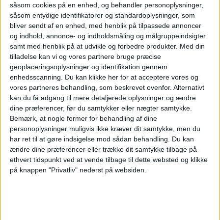
såsom cookies på en enhed, og behandler personoplysninger,
såsom entydige identifikatorer og standardoplysninger, som
bliver sendt af en enhed, med henblik på tilpassede annoncer
og indhold, annonce- og indholdsmåling og målgruppeindsigter
samt med henblik på at udvikle og forbedre produkter.
Med din
Apollo køber
tilladelse kan vi og vores partnere bruge præcise
geoplaceringsoplysninger og identifikation gennem
enhedsscanning. Du kan klikke her for at acceptere vores og
Easyjet efter
vores partneres behandling, som beskrevet ovenfor. Alternativt
kan du få adgang til mere detaljerede oplysninger og ændre
budkamp
dine præferencer, før du samtykker eller nægter samtykke.
Bemærk, at nogle former for behandling af dine
personoplysninger muligvis ikke kræver dit samtykke, men du
har ret til at gøre indsigelse mod sådan behandling.
Du kan
Apollo Global Management overtager Easyjet for
ændre dine præferencer eller trække dit samtykke tilbage på
5,7 milliarder pund efter måneder med budkamp
ethvert tidspunkt ved at vende tilbage til dette websted og klikke
om det britiske lavprisselskab.
på knappen "Privatliv" nederst på websiden.
Her kan du opleve total
solformørkelse