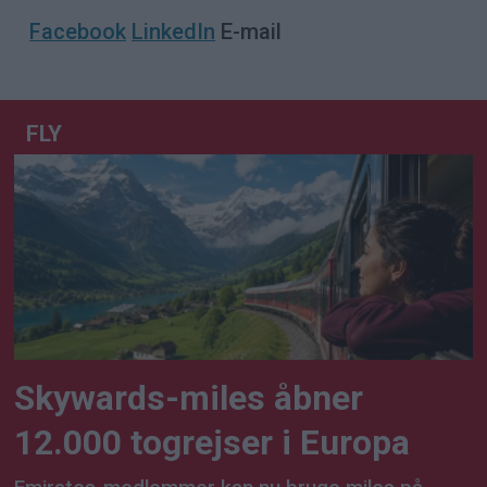
Facebook
LinkedIn
E-mail
FLY
Skywards-miles åbner
12.000 togrejser i Europa