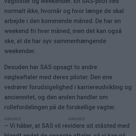
vagtlister og weekender. En SAS-pilot ved
normalt ikke, hvornår og hvor længe de skal
arbejde i den kommende måned. De har en
weekend fri hver måned, men det kan også
ske, at de har syv sammenhængende
weekender.
Desuden har SAS opsagt to andre
nøgleaftaler med deres piloter. Den ene
vedrører forudsigelighed i karriereudvikling og
anciennitet, og den anden handler om
rollefordelingen på de forskellige vagter.
ANNONCE
– Vi håber, at SAS vil revidere sit ståsted med
blandt andet de opsagte aftaler, så vi kan nå