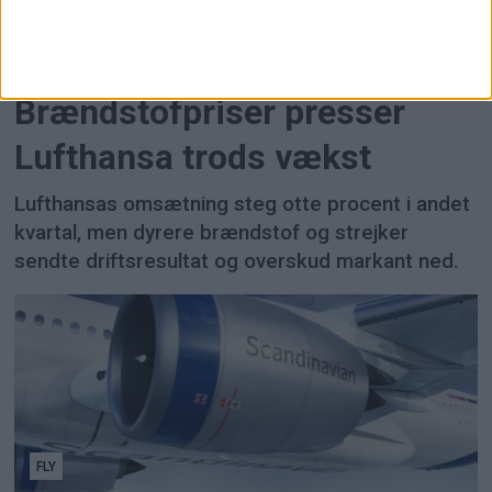
FLY
Brændstofpriser presser
Lufthansa trods vækst
Lufthansas omsætning steg otte procent i andet
kvartal, men dyrere brændstof og strejker
sendte driftsresultat og overskud markant ned.
FLY