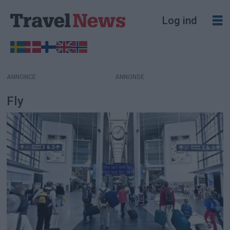
Log ind
ANNONCE
Fly