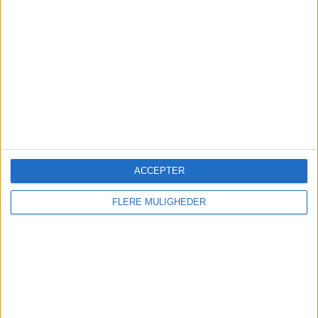
Global flyefterspørgsel falder
for tredje måned
IATA peger på svagere indenrigsmarkeder i Kina,
USA og Japan, mens Europa fortsat viser
moderat vækst i passagertrafikken.
ACCEPTER
FLERE MULIGHEDER