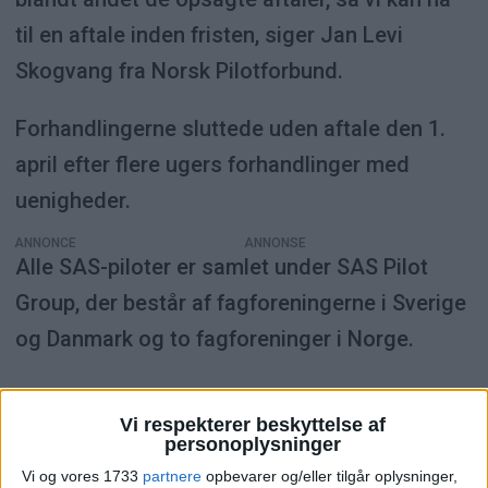
til en aftale inden fristen, siger Jan Levi
Skogvang fra Norsk Pilotforbund.
Forhandlingerne sluttede uden aftale den 1.
april efter flere ugers forhandlinger med
uenigheder.
ANNONCE
Alle SAS-piloter er samlet under SAS Pilot
Group, der består af fagforeningerne i Sverige
og Danmark og to fagforeninger i Norge.
Vi respekterer beskyttelse af
NYHEDER
FLY
personoplysninger
Vi og vores 1733
partnere
opbevarer og/eller tilgår oplysninger,