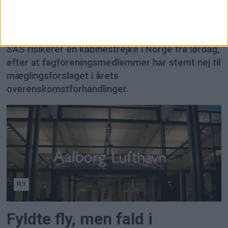
SAS trues af ny
kabinestrejke i Norge
SAS risikerer en kabinestrejke i Norge fra lørdag,
efter at fagforeningsmedlemmer har stemt nej til
mæglingsforslaget i årets
overenskomstforhandlinger.
FLY
Fyldte fly, men fald i