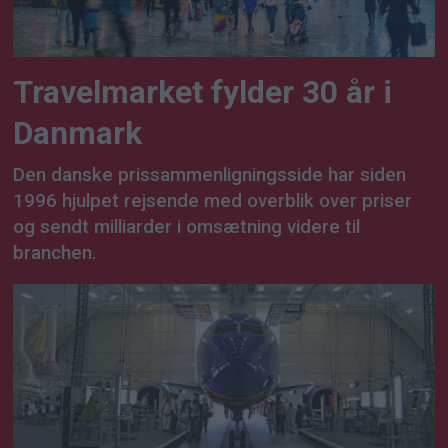
Travelmarket fylder 30 år i
Danmark
Den danske prissammenligningsside har siden
1996 hjulpet rejsende med overblik over priser
og sendt milliarder i omsætning videre til
branchen.