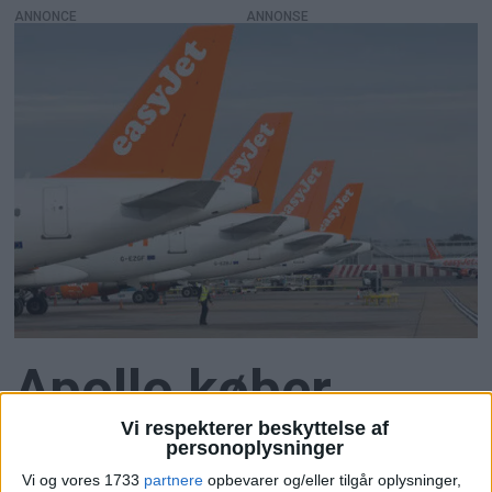
ANNONCE
Apollo køber
Vi respekterer beskyttelse af
Easyjet efter
personoplysninger
Vi og vores 1733
partnere
opbevarer og/eller tilgår oplysninger,