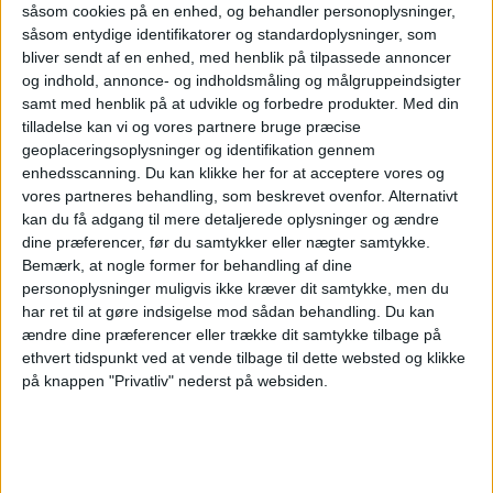
budkamp
såsom cookies på en enhed, og behandler personoplysninger,
såsom entydige identifikatorer og standardoplysninger, som
bliver sendt af en enhed, med henblik på tilpassede annoncer
og indhold, annonce- og indholdsmåling og målgruppeindsigter
Apollo Global Management overtager Easyjet for
samt med henblik på at udvikle og forbedre produkter.
Med din
5,7 milliarder pund efter måneder med budkamp
tilladelse kan vi og vores partnere bruge præcise
om det britiske lavprisselskab.
geoplaceringsoplysninger og identifikation gennem
enhedsscanning. Du kan klikke her for at acceptere vores og
Her kan du opleve total
vores partneres behandling, som beskrevet ovenfor. Alternativt
solformørkelse
kan du få adgang til mere detaljerede oplysninger og ændre
dine præferencer, før du samtykker eller nægter samtykke.
Bemærk, at nogle former for behandling af dine
personoplysninger muligvis ikke kræver dit samtykke, men du
Atlanta er stadig verdens
har ret til at gøre indsigelse mod sådan behandling.
Du kan
travleste lufthavn
ændre dine præferencer eller trække dit samtykke tilbage på
ethvert tidspunkt ved at vende tilbage til dette websted og klikke
på knappen "Privatliv" nederst på websiden.