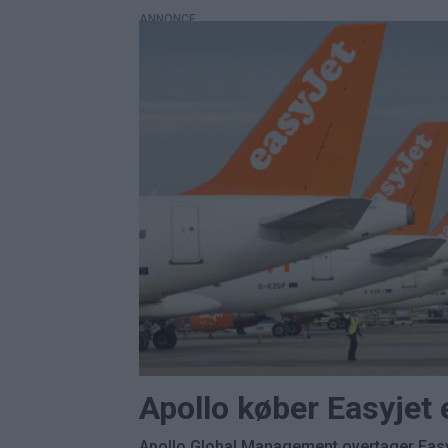
ANNONCE
Apollo køber Easyjet
Apollo Global Management overtager Easyj