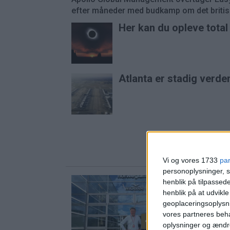
efter måneder med budkamp om det britisk
Her kan du opleve tota
Atlanta er stadig verde
Vi og vores 1733
pa
personoplysninger, s
henblik på tilpasse
henblik på at udvikl
geoplaceringsoplysni
vores partneres beha
PREMIUM
oplysninger og ændr