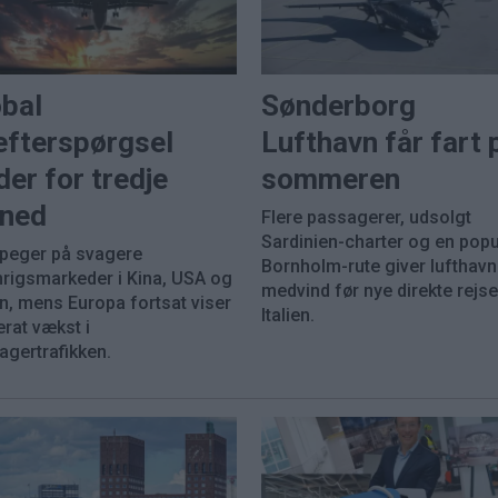
obal
Sønderborg
efterspørgsel
Lufthavn får fart 
der for tredje
sommeren
ned
Flere passagerer, udsolgt
Sardinien-charter og en pop
 peger på svagere
Bornholm-rute giver lufthav
nrigsmarkeder i Kina, USA og
medvind før nye direkte rejser
n, mens Europa fortsat viser
Italien.
rat vækst i
agertrafikken.