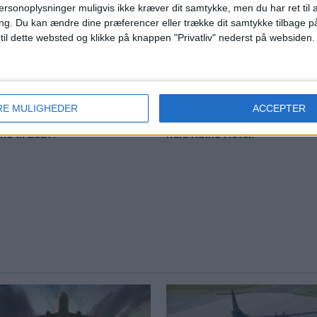
ersonoplysninger muligvis ikke kræver dit samtykke, men du har ret til 
eing 737 MAX 7
Ruths Hotel hente
ng.
Du kan ændre dine præferencer eller trække dit samtykke tilbage på
 til dette websted og klikke på knappen "Privatliv" nederst på websiden.
k godkendelse
hotelchef internt
 certificering åbner for
Jacob Brink Lauridsen er ny
rancer, men flyets
hotelchef og skal samle drift
ættelse hos den største
medarbejdere og
RE MULIGHEDER
ACCEPTER
 udsættes efter alt at
gæsteoplevelsen på tværs a
e til 2027.
hele Ruths Hotel.