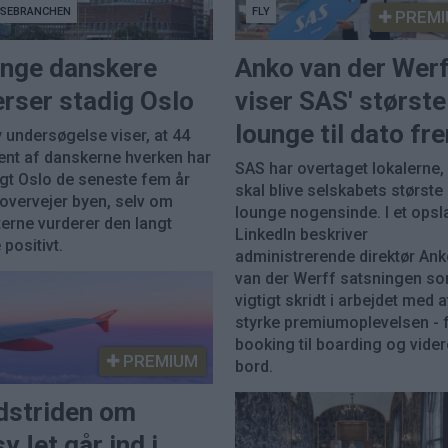
JSEBRANCHEN
FLY
PREMI
nge danskere
Anko van der Wer
rser stadig Oslo
viser SAS' største
lounge til dato fr
 undersøgelse viser, at 44
ent af danskerne hverken har
SAS har overtaget lokalerne
gt Oslo de seneste fem år
skal blive selskabets største
 overvejer byen, selv om
lounge nogensinde. I et opsl
erne vurderer den langt
LinkedIn beskriver
positivt.
administrerende direktør An
van der Werff satsningen so
vigtigt skridt i arbejdet med a
styrke premiumoplevelsen - 
booking til boarding og vide
PREMIUM
bord.
dstriden om
yJet går ind i