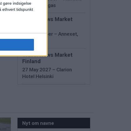
at gøre indsigelse
Bay, Las Vegas
r
 ethvert tidspunkt
Travel News Market
Sweden
12 November – Annexet,
,
Stockholm
f
Travel News Market
Finland
27 May 2027 – Clarion
Hotel Helsinki
Nyt om navne