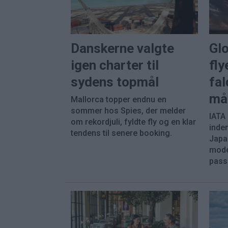
Danskerne valgte
Gl
igen charter til
fly
sydens topmål
fal
må
Mallorca topper endnu en
sommer hos Spies, der melder
IATA
om rekordjuli, fyldte fly og en klar
inde
tendens til senere booking.
Japa
mode
pass