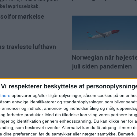
e lavprisselskab.
l solformørkelse
ns travleste lufthavn
Norwegian når højest
juli siden pandemien
Vi respekterer beskyttelse af personoplysning
rtnere
opbevarer og/eller tilgår oplysninger, såsom cookies på en enhe
åsom entydige identifikatorer og standardoplysninger, som bliver send
de annoncer og indhold, annonce- og indholdsmåling og målgruppeinds
e og forbedre produkter.
Med din tilladelse kan vi og vores partnere bru
nger og identifikation gennem enhedsscanning. Du kan klikke her for a
ndling, som beskrevet ovenfor. Alternativt kan du få adgang til mere d
HOTEL
PREMIUM
e dine præferencer, før du samtykker eller nægter samtykke. Bemærk, a