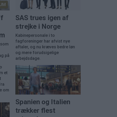
UM
ff
SAS trues igen af
strejke i Norge
em
Kabinepersonale i to
fagforeninger har afvist nye
, som
aftaler, og nu kræves bedre løn
og mere forudsigelige
ag på
arbejdsdage.
ko
m et
t
fra
re om
Spanien og Italien
trækker flest