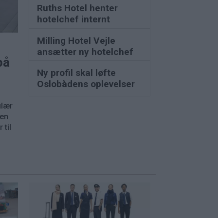
Ruths Hotel henter
hotelchef internt
Milling Hotel Vejle
ansætter ny hotelchef
på
Ny profil skal løfte
Oslobådens oplevelser
ulær
nen
 til