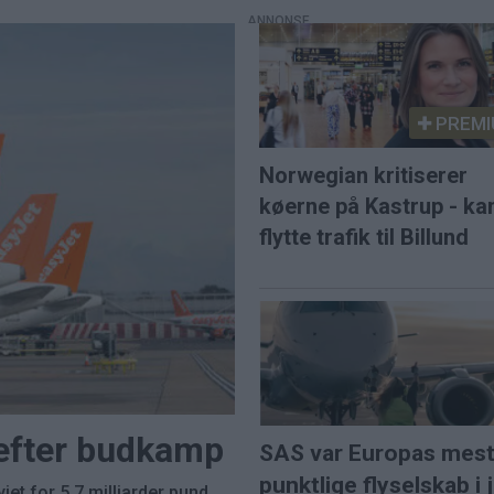
PREMI
Norwegian kritiserer
køerne på Kastrup - ka
flytte trafik til Billund
 efter budkamp
SAS var Europas mes
punktlige flyselskab i j
et for 5,7 milliarder pund