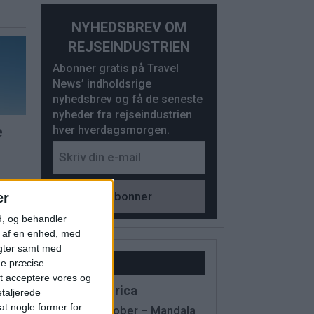
NYHEDSBREV OM
REJSEINDUSTRIEN
Abonner gratis på Travel
News’ indholdsrige
nyhedsbrev og få de seneste
nyheder fra rejseindustrien
hver hverdagsmorgen.
e
er
d, og behandler
t af en enhed, med
igter samt med
Kalender
ge præcise
t acceptere vores og
IMEX America
etaljerede
t nogle former for
13 - 15 October – Mandala