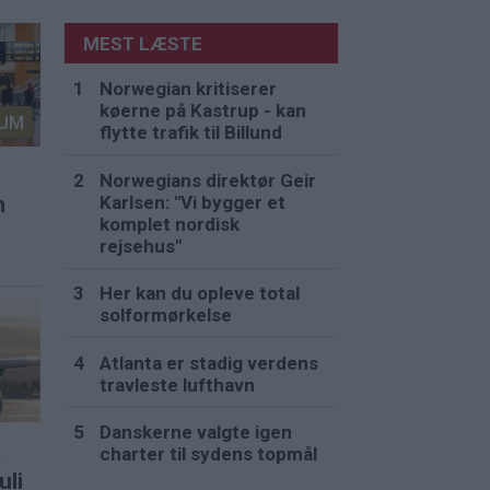
MEST LÆSTE
Norwegian kritiserer
køerne på Kastrup - kan
UM
flytte trafik til Billund
Norwegians direktør Geir
Karlsen: "Vi bygger et
n
komplet nordisk
rejsehus"
Her kan du opleve total
solformørkelse
Atlanta er stadig verdens
travleste lufthavn
Danskerne valgte igen
t
charter til sydens topmål
uli