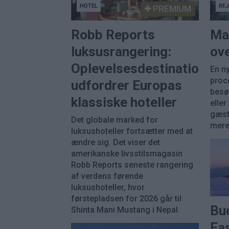
HOTEL
RE
PREMIUM
Robb Reports
Ma
luksusrangering:
ove
Oplevelsesdestinationer
En ny
proc
udfordrer Europas
besø
klassiske hoteller
eller
gæst
Det globale marked for
mere 
luksushoteller fortsætter med at
ændre sig. Det viser det
amerikanske livsstilsmagasin
Robb Reports seneste rangering
af verdens førende
luksushoteller, hvor
førstepladsen for 2026 går til
Bu
Shinta Mani Mustang i Nepal.
Eas