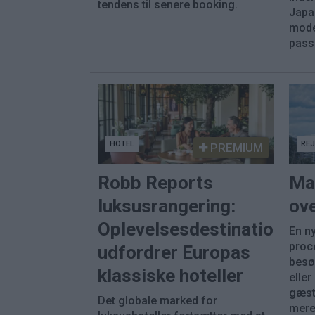
tendens til senere booking.
Japa
mode
pass
HOTEL
RE
PREMIUM
Robb Reports
Ma
luksusrangering:
ove
Oplevelsesdestinationer
En ny
proc
udfordrer Europas
besø
klassiske hoteller
eller
gæst
Det globale marked for
mere 