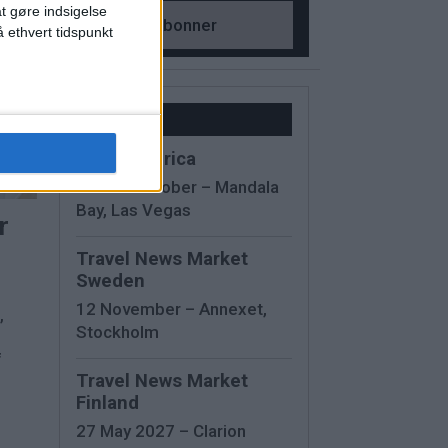
at gøre indsigelse
 ethvert tidspunkt
Kalender
IMEX America
13 - 15 October – Mandala
Bay, Las Vegas
r
Travel News Market
Sweden
12 November – Annexet,
,
Stockholm
f
Travel News Market
Finland
27 May 2027 – Clarion