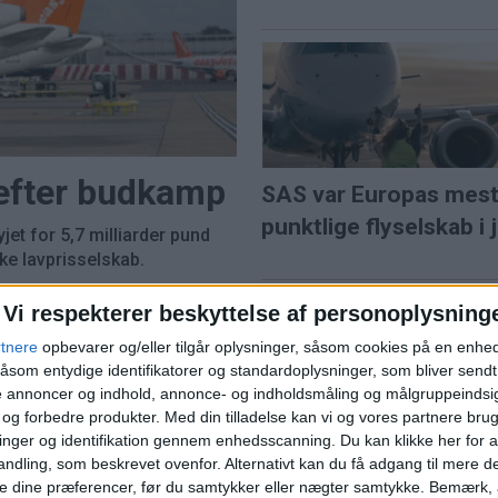
 efter budkamp
SAS var Europas mes
punktlige flyselskab i j
et for 5,7 milliarder pund
e lavprisselskab.
l solformørkelse
Vi respekterer beskyttelse af personoplysning
rtnere
opbevarer og/eller tilgår oplysninger, såsom cookies på en enhe
åsom entydige identifikatorer og standardoplysninger, som bliver send
de annoncer og indhold, annonce- og indholdsmåling og målgruppeinds
ns travleste lufthavn
e og forbedre produkter.
Med din tilladelse kan vi og vores partnere bru
nger og identifikation gennem enhedsscanning. Du kan klikke her for a
Norwegian når højest
ndling, som beskrevet ovenfor. Alternativt kan du få adgang til mere d
juli siden pandemien
e dine præferencer, før du samtykker eller nægter samtykke. Bemærk, a