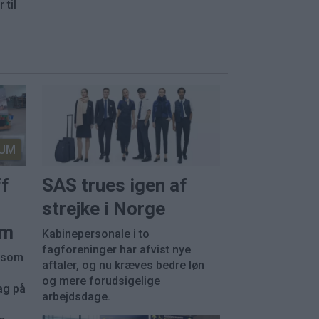
 til
UM
ff
SAS trues igen af
strejke i Norge
em
Kabinepersonale i to
fagforeninger har afvist nye
, som
aftaler, og nu kræves bedre løn
og mere forudsigelige
ag på
arbejdsdage.