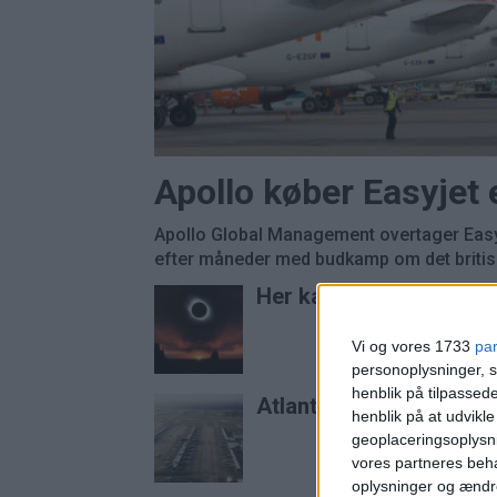
Apollo køber Easyjet
Apollo Global Management overtager Easyj
efter måneder med budkamp om det britisk
Her kan du opleve tota
Vi og vores 1733
pa
personoplysninger, s
henblik på tilpasse
Atlanta er stadig verde
henblik på at udvikl
geoplaceringsoplysni
vores partneres beha
oplysninger og ændr