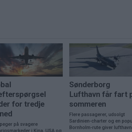
obal
Sønderborg
efterspørgsel
Lufthavn får fart 
der for tredje
sommeren
ned
Flere passagerer, udsolgt
Sardinien-charter og en pop
 peger på svagere
Bornholm-rute giver lufthav
nrigsmarkeder i Kina, USA og