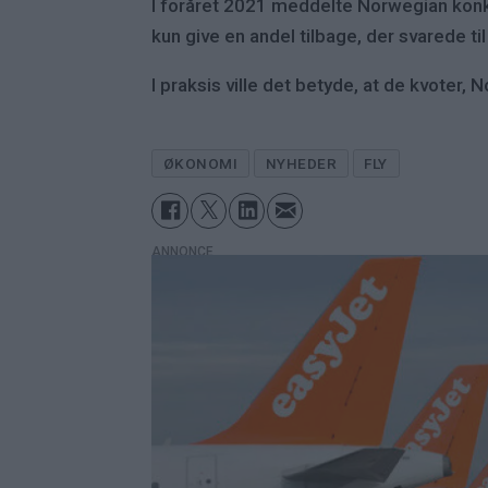
I foråret 2021 meddelte Norwegian konkur
kun give en andel tilbage, der svarede ti
I praksis ville det betyde, at de kvoter
ØKONOMI
NYHEDER
FLY
ANNONCE