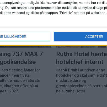
ersonoplysninger muligvis ikke kræver dit samtykke, men du har ret til 
ng.
Du kan ændre dine præferencer eller trække dit samtykke tilbage på
 til dette websted og klikke på knappen "Privatliv" nederst på websiden.
RE MULIGHEDER
ACCEPTER
HOTEL
PREMIUM
eing 737 MAX 7
Ruths Hotel hente
k godkendelse
hotelchef internt
 certificering åbner for
Jacob Brink Lauridsen er ny
rancer, men flyets
hotelchef og skal samle drift
ættelse hos den største
medarbejdere og
 udsættes efter alt at
gæsteoplevelsen på tværs a
e til 2027.
hele Ruths Hotel.