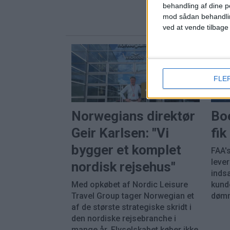
behandling af dine p
mod sådan behandli
ved at vende tilbage
FLE
PREMIUM
Norwegians direktør
Bo
Geir Karlsen: "Vi
fi
bygger et komplet
FAA's
leve
nordisk rejsehus"
inds
Med opkøbet af Nordic Leisure
kunde
Travel Group tager Norwegian et
dømm
af de største strategiske skridt i
den nordiske rejsebranche i
mange år. Flyselskabet køber ikke