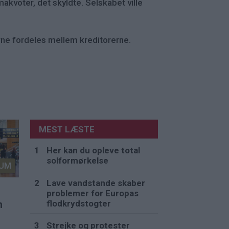
akvoter, det skyldte. Selskabet ville
erne fordeles mellem kreditorerne.
MEST LÆSTE
Her kan du opleve total
solformørkelse
UM
Lave vandstande skaber
problemer for Europas
flodkrydstogter
n
Strejke og protester