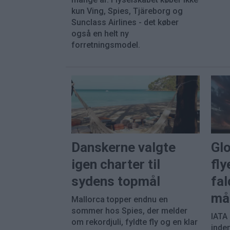
kun Ving, Spies, Tjäreborg og
Sunclass Airlines - det køber
også en helt ny
forretningsmodel.
Danskerne valgte
Gl
igen charter til
fly
sydens topmål
fal
må
Mallorca topper endnu en
sommer hos Spies, der melder
IATA
om rekordjuli, fyldte fly og en klar
inde