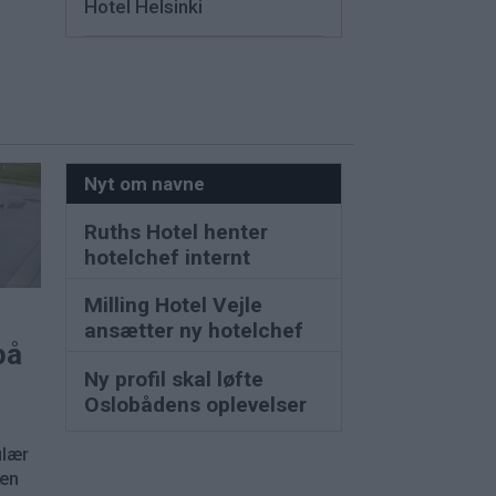
Hotel Helsinki
Nyt om navne
Ruths Hotel henter
hotelchef internt
Milling Hotel Vejle
ansætter ny hotelchef
på
Ny profil skal løfte
Oslobådens oplevelser
ulær
nen