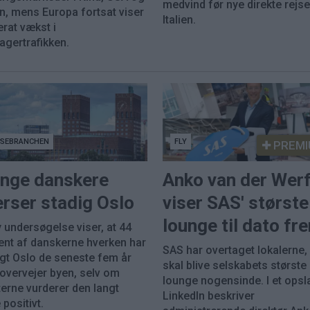
medvind før nye direkte rejser
n, mens Europa fortsat viser
Italien.
rat vækst i
agertrafikken.
JSEBRANCHEN
FLY
PREMI
nge danskere
Anko van der Wer
rser stadig Oslo
viser SAS' største
lounge til dato fr
 undersøgelse viser, at 44
ent af danskerne hverken har
SAS har overtaget lokalerne
gt Oslo de seneste fem år
skal blive selskabets største
 overvejer byen, selv om
lounge nogensinde. I et opsl
erne vurderer den langt
LinkedIn beskriver
positivt.