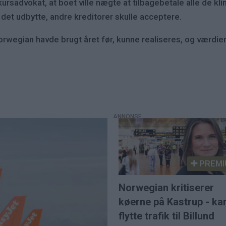
sadvokat, at boet ville nægte at tilbagebetale alle de klim
l det udbytte, andre kreditorer skulle acceptere.
, Norwegian havde brugt året før, kunne realiseres, og værdi
PREMI
Norwegian kritiserer
køerne på Kastrup - ka
flytte trafik til Billund