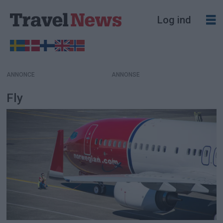
Log ind
ANNONCE
Fly