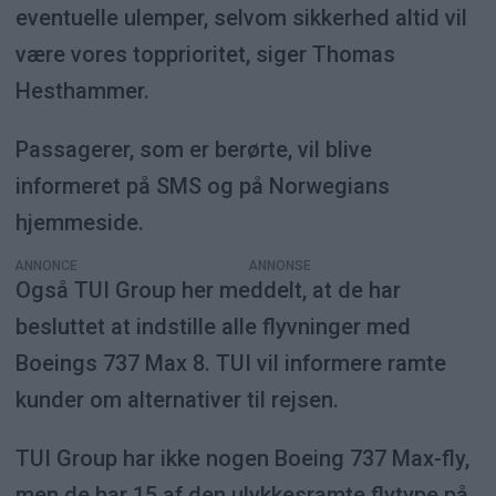
eventuelle ulemper, selvom sikkerhed altid vil
være vores topprioritet, siger Thomas
Hesthammer.
Passagerer, som er berørte, vil blive
informeret på SMS og på Norwegians
hjemmeside.
ANNONCE
Også TUI Group her meddelt, at de har
besluttet at indstille alle flyvninger med
Boeings 737 Max 8. TUI vil informere ramte
kunder om alternativer til rejsen.
TUI Group har ikke nogen Boeing 737 Max-fly,
men de har 15 af den ulykkesramte flytype på