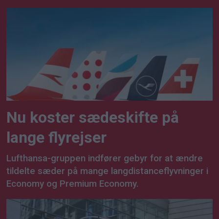
Nu koster sædeskifte på
lange flyrejser
Lufthansa-gruppen indfører gebyr for at ændre
tildelte sæder på mange langdistanceflyvninger i
Economy og Premium Economy.