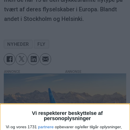
tvært af deres flyselskaber i Europa. Blandt
andet i Stockholm og Helsinki.
NYHEDER
FLY
ANNONCE
Vi respekterer beskyttelse af
personoplysninger
Vi og vores 1731
partnere
opbevarer og/eller tilgår oplysninger,