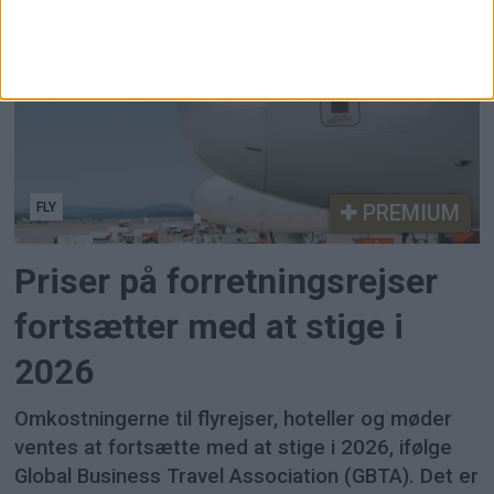
kortere ture eller helt blive hjemme.
FLY
PREMIUM
Priser på forretningsrejser
fortsætter med at stige i
2026
Omkostningerne til flyrejser, hoteller og møder
ventes at fortsætte med at stige i 2026, ifølge
Global Business Travel Association (GBTA). Det er