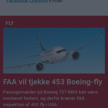
Facebook
LinkedIn
E-mail
FLY
FAA vil tjekke 453 Boeing-fly
Passagersæder på Boeing 737 MAX kan være
monteret forkert, og derfor kræver FAA
inspektion af 453 fly i USA.