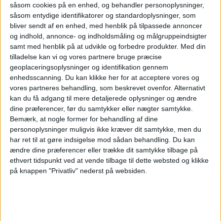
såsom cookies på en enhed, og behandler personoplysninger,
såsom entydige identifikatorer og standardoplysninger, som
bliver sendt af en enhed, med henblik på tilpassede annoncer
PREMIUM
og indhold, annonce- og indholdsmåling og målgruppeindsigter
samt med henblik på at udvikle og forbedre produkter.
Med din
tilladelse kan vi og vores partnere bruge præcise
Boeing 737 MAX
geoplaceringsoplysninger og identifikation gennem
enhedsscanning. Du kan klikke her for at acceptere vores og
7 fik godkendelse
vores partneres behandling, som beskrevet ovenfor. Alternativt
kan du få adgang til mere detaljerede oplysninger og ændre
dine præferencer, før du samtykker eller nægter samtykke.
Bemærk, at nogle former for behandling af dine
FAA's certificering åbner for leverancer, men
personoplysninger muligvis ikke kræver dit samtykke, men du
flyets indsættelse hos den største kunde
har ret til at gøre indsigelse mod sådan behandling.
Du kan
udsættes efter alt at dømme til 2027.
ændre dine præferencer eller trække dit samtykke tilbage på
ethvert tidspunkt ved at vende tilbage til dette websted og klikke
Ruths Hotel henter hotelchef
på knappen "Privatliv" nederst på websiden.
internt
Danskerne valgte igen charter til