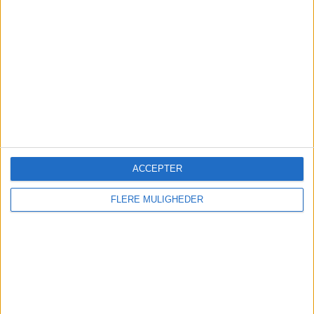
Emirates udvider fra
København efter 15 år
Flyselskabet fejrer jubilæet i Danmark med over
3,6 millioner passagerer bag sig og en ekstra
ACCEPTER
daglig afgang til Dubai fra oktober 2026.
FLERE MULIGHEDER