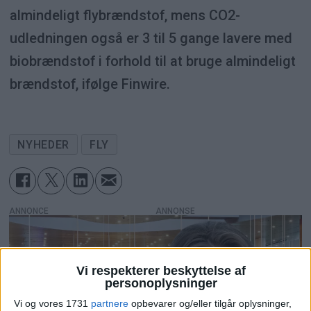
almindeligt flybrændstof, mens CO2-
udledningen også er 3 til 5 gange lavere med
biobrændstof i forhold til at bruge almindeligt
brændstof, ifølge Finwire.
NYHEDER
FLY
ANNONCE
Vi respekterer beskyttelse af
personoplysninger
Vi og vores 1731
partnere
opbevarer og/eller tilgår oplysninger,