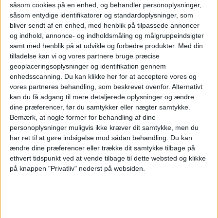
såsom cookies på en enhed, og behandler personoplysninger,
såsom entydige identifikatorer og standardoplysninger, som
bliver sendt af en enhed, med henblik på tilpassede annoncer
og indhold, annonce- og indholdsmåling og målgruppeindsigter
samt med henblik på at udvikle og forbedre produkter.
Med din
tilladelse kan vi og vores partnere bruge præcise
PREMIUM
geoplaceringsoplysninger og identifikation gennem
enhedsscanning. Du kan klikke her for at acceptere vores og
Norwegian
vores partneres behandling, som beskrevet ovenfor. Alternativt
kan du få adgang til mere detaljerede oplysninger og ændre
dine præferencer, før du samtykker eller nægter samtykke.
kritiserer køerne
Bemærk, at nogle former for behandling af dine
personoplysninger muligvis ikke kræver dit samtykke, men du
har ret til at gøre indsigelse mod sådan behandling.
Du kan
på Kastrup - kan
ændre dine præferencer eller trække dit samtykke tilbage på
ethvert tidspunkt ved at vende tilbage til dette websted og klikke
på knappen "Privatliv" nederst på websiden.
flytte trafik til
Billund