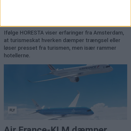
HORESTA advarer mod
turismeskat i Danmark
Ifølge HORESTA viser erfaringer fra Amsterdam,
at turismeskat hverken dæmper trængsel eller
løser presset fra turismen, men især rammer
hotellerne.
FLY
Air France-KLM dæmper