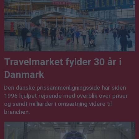
Travelmarket fylder 30 år i
Danmark
Den danske prissammenligningsside har siden
1996 hjulpet rejsende med overblik over priser
og sendt milliarder i omsætning videre til
branchen.