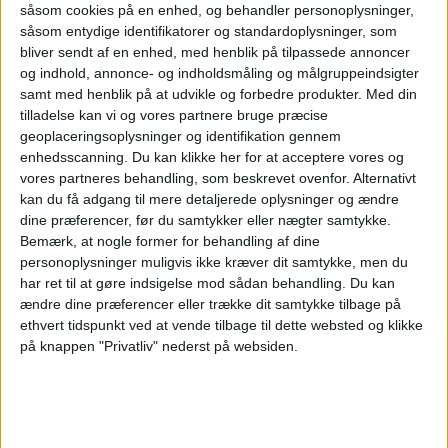
Apollo køber
såsom cookies på en enhed, og behandler personoplysninger,
såsom entydige identifikatorer og standardoplysninger, som
Easyjet efter
bliver sendt af en enhed, med henblik på tilpassede annoncer
og indhold, annonce- og indholdsmåling og målgruppeindsigter
samt med henblik på at udvikle og forbedre produkter.
Med din
budkamp
tilladelse kan vi og vores partnere bruge præcise
geoplaceringsoplysninger og identifikation gennem
enhedsscanning. Du kan klikke her for at acceptere vores og
vores partneres behandling, som beskrevet ovenfor. Alternativt
Apollo Global Management overtager Easyjet for
kan du få adgang til mere detaljerede oplysninger og ændre
5,7 milliarder pund efter måneder med budkamp
dine præferencer, før du samtykker eller nægter samtykke.
om det britiske lavprisselskab.
Bemærk, at nogle former for behandling af dine
personoplysninger muligvis ikke kræver dit samtykke, men du
Her kan du opleve total
har ret til at gøre indsigelse mod sådan behandling.
Du kan
solformørkelse
ændre dine præferencer eller trække dit samtykke tilbage på
ethvert tidspunkt ved at vende tilbage til dette websted og klikke
på knappen "Privatliv" nederst på websiden.
Atlanta er stadig verdens
travleste lufthavn