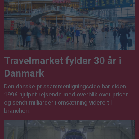
Travelmarket fylder 30 år i
Danmark
Den danske prissammenligningsside har siden
1996 hjulpet rejsende med overblik over priser
og sendt milliarder i omsætning videre til
branchen.