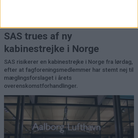
FLY
SAS trues af ny
kabinestrejke i Norge
SAS risikerer en kabinestrejke i Norge fra lørdag,
efter at fagforeningsmedlemmer har stemt nej til
mæglingsforslaget i årets
overenskomstforhandlinger.