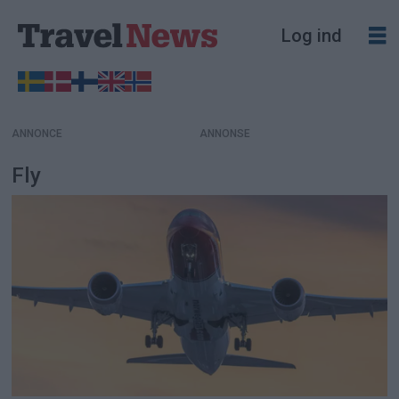
Log ind
ANNONCE
Fly