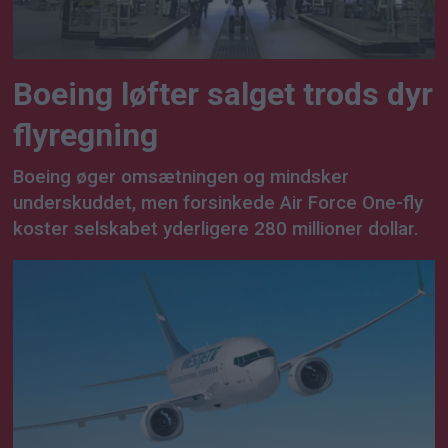
Boeing løfter salget trods dyr
flyregning
Boeing øger omsætningen og mindsker
underskuddet, men forsinkede Air Force One-fly
koster selskabet yderligere 280 millioner dollar.