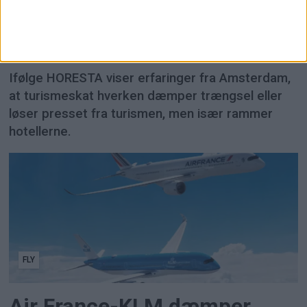
HORESTA advarer mod
turismeskat i Danmark
Ifølge HORESTA viser erfaringer fra Amsterdam,
at turismeskat hverken dæmper trængsel eller
løser presset fra turismen, men især rammer
hotellerne.
FLY
Air France-KLM dæmper