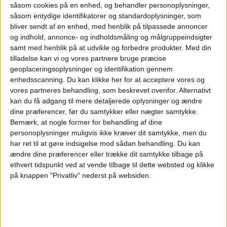
verdens travleste
såsom cookies på en enhed, og behandler personoplysninger,
såsom entydige identifikatorer og standardoplysninger, som
lufthavn
bliver sendt af en enhed, med henblik på tilpassede annoncer
og indhold, annonce- og indholdsmåling og målgruppeindsigter
samt med henblik på at udvikle og forbedre produkter.
Med din
tilladelse kan vi og vores partnere bruge præcise
Mens Dubai og Tokyo vokser hurtigt, holder
geoplaceringsoplysninger og identifikation gennem
Atlanta fast i førstepladsen blandt verdens
enhedsscanning. Du kan klikke her for at acceptere vores og
største lufthavne i 2025.
vores partneres behandling, som beskrevet ovenfor. Alternativt
kan du få adgang til mere detaljerede oplysninger og ændre
Norwegian kritiserer køerne på
dine præferencer, før du samtykker eller nægter samtykke.
Kastrup - kan flytte trafik til
Bemærk, at nogle former for behandling af dine
Billund
personoplysninger muligvis ikke kræver dit samtykke, men du
har ret til at gøre indsigelse mod sådan behandling.
Du kan
ændre dine præferencer eller trække dit samtykke tilbage på
SAS var Europas mest punktlige
ethvert tidspunkt ved at vende tilbage til dette websted og klikke
flyselskab i juli
på knappen "Privatliv" nederst på websiden.