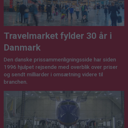
Travelmarket fylder 30 år i
Danmark
Den danske prissammenligningsside har siden
1996 hjulpet rejsende med overblik over priser
og sendt milliarder i omsætning videre til
branchen.