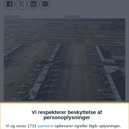
ANNONCE
Atlanta er stadig
Vi respekterer beskyttelse af
personoplysninger
Vi og vores 1731
partnere
opbevarer og/eller tilgår oplysninger,