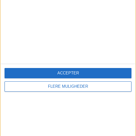
Emirates udvider fra
København efter 15 år
Flyselskabet fejrer jubilæet i Danmark med over
3,6 millioner passagerer bag sig og en ekstra
ACCEPTER
daglig afgang til Dubai fra oktober 2026.
FLERE MULIGHEDER
Nyt om navne
Ruths Hotel henter hotelchef
internt
Milling Hotel Vejle ansætter ny