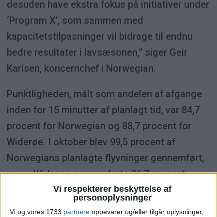
desuden have ekstra fokus på initiativer under
‘Program X’, som sammen med
kapacitetstilpasninger vil bidrage til endnu
bedre resultater i lavsæsonen,” siger Geir
Karlsen, koncernchef i Norwegian.
Punktligheden, målt som andelen af afgange
inden for 15 minutter af planlagt tid, var 84,7
procent for Norwegian og 88,7 procent for
Widerøe. I oktober blev 99,5 procent af
Norwegians planlagte flyvninger gennemført,
mens Widerøe gennemførte 96,7 procent.
Vi respekterer beskyttelse af
personoplysninger
Vi og vores 1733
partnere
opbevarer og/eller tilgår oplysninger,
NYHEDER