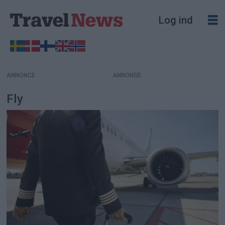
Log ind
ANNONCE
Fly