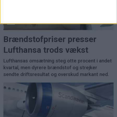
FLY
Brændstofpriser presser
Lufthansa trods vækst
Lufthansas omsætning steg otte procent i andet
kvartal, men dyrere brændstof og strejker
sendte driftsresultat og overskud markant ned.