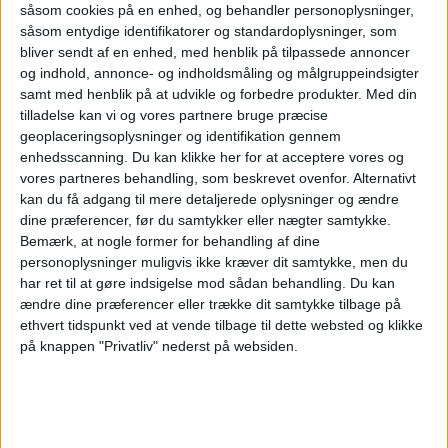
såsom cookies på en enhed, og behandler personoplysninger,
såsom entydige identifikatorer og standardoplysninger, som
bliver sendt af en enhed, med henblik på tilpassede annoncer
og indhold, annonce- og indholdsmåling og målgruppeindsigter
samt med henblik på at udvikle og forbedre produkter.
Med din
ANNONCE
tilladelse kan vi og vores partnere bruge præcise
geoplaceringsoplysninger og identifikation gennem
enhedsscanning. Du kan klikke her for at acceptere vores og
vores partneres behandling, som beskrevet ovenfor. Alternativt
kan du få adgang til mere detaljerede oplysninger og ændre
dine præferencer, før du samtykker eller nægter samtykke.
Bemærk, at nogle former for behandling af dine
personoplysninger muligvis ikke kræver dit samtykke, men du
har ret til at gøre indsigelse mod sådan behandling.
Du kan
ændre dine præferencer eller trække dit samtykke tilbage på
ethvert tidspunkt ved at vende tilbage til dette websted og klikke
på knappen "Privatliv" nederst på websiden.
Apollo køber