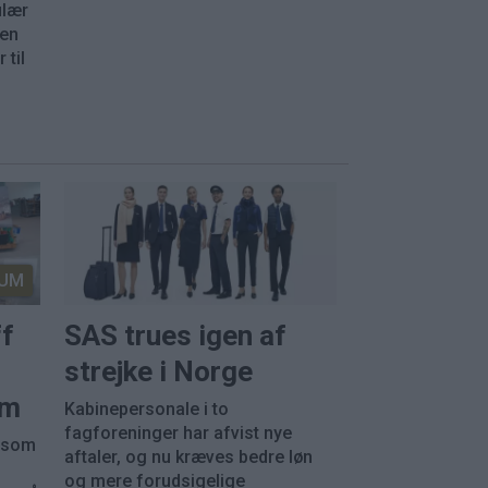
ulær
nen
 til
UM
ff
SAS trues igen af
strejke i Norge
em
Kabinepersonale i to
fagforeninger har afvist nye
, som
aftaler, og nu kræves bedre løn
og mere forudsigelige