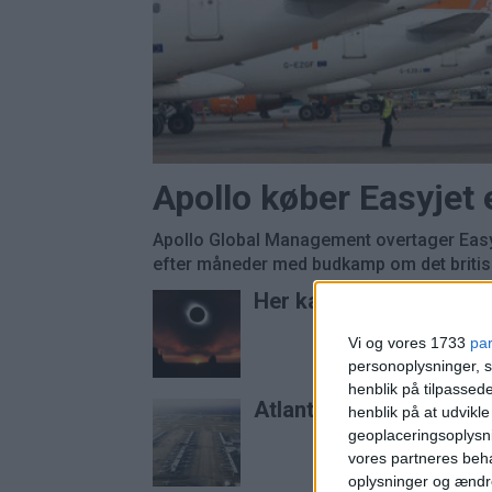
Apollo køber Easyjet
Apollo Global Management overtager Easyj
efter måneder med budkamp om det britisk
Her kan du opleve tota
Vi og vores 1733
pa
personoplysninger, s
henblik på tilpasse
Atlanta er stadig verde
henblik på at udvikl
geoplaceringsoplysni
vores partneres beha
oplysninger og ændr