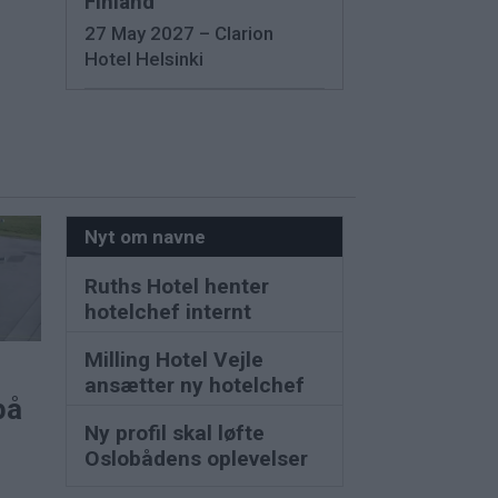
Finland
27 May 2027 – Clarion
Hotel Helsinki
Nyt om navne
Ruths Hotel henter
hotelchef internt
Milling Hotel Vejle
ansætter ny hotelchef
på
Ny profil skal løfte
Oslobådens oplevelser