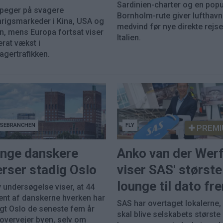
Sardinien-charter og en pop
 peger på svagere
Bornholm-rute giver lufthav
nrigsmarkeder i Kina, USA og
medvind før nye direkte rejser
n, mens Europa fortsat viser
Italien.
rat vækst i
agertrafikken.
JSEBRANCHEN
FLY
PREMI
nge danskere
Anko van der Wer
rser stadig Oslo
viser SAS' største
lounge til dato fr
 undersøgelse viser, at 44
ent af danskerne hverken har
SAS har overtaget lokalerne
gt Oslo de seneste fem år
skal blive selskabets største
 overvejer byen, selv om