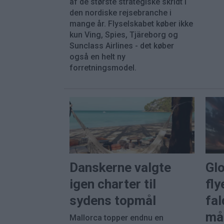
af de største strategiske skridt i
den nordiske rejsebranche i
mange år. Flyselskabet køber ikke
kun Ving, Spies, Tjäreborg og
Sunclass Airlines - det køber
også en helt ny
forretningsmodel.
Danskerne valgte
Gl
igen charter til
fly
sydens topmål
fal
må
Mallorca topper endnu en