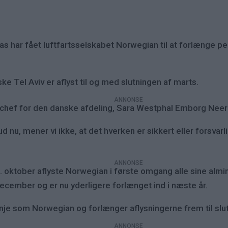
 har fået luftfartsselskabet Norwegian til at forlænge perio
ske Tel Aviv er aflyst til og med slutningen af marts.
ef for den danske afdeling, Sara Westphal Emborg Neergaar
ud nu, mener vi ikke, at det hverken er sikkert eller forsva
 oktober aflyste Norwegian i første omgang alle sine alminde
december og er nu yderligere forlænget ind i næste år.
inje som Norwegian og forlænger aflysningerne frem til slu