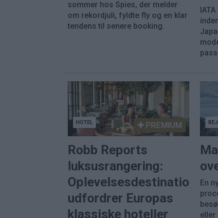
sommer hos Spies, der melder
IATA
om rekordjuli, fyldte fly og en klar
inde
tendens til senere booking.
Japa
mode
pass
HOTEL
RE
PREMIUM
Robb Reports
Ma
luksusrangering:
ove
Oplevelsesdestinationer
En ny
proc
udfordrer Europas
besø
klassiske hoteller
eller