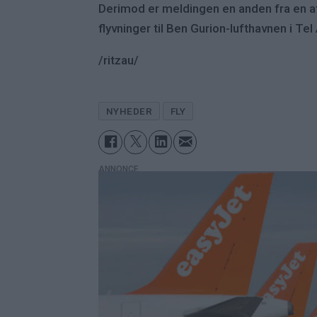
Derimod er meldingen en anden fra en af
flyvninger til Ben Gurion-lufthavnen i Tel A
/ritzau/
NYHEDER
FLY
ANNONCE