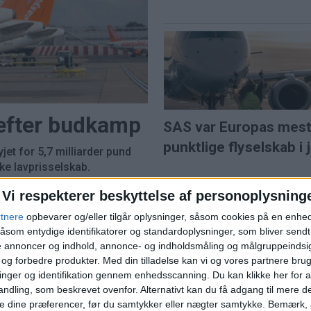
 efter budkamp
SAS var Europas mes
punktlige flyselskab i j
et for 5,7 milliarder pund
e lavprisselskab.
l solformørkelse
Vi respekterer beskyttelse af personoplysning
rtnere
opbevarer og/eller tilgår oplysninger, såsom cookies på en enhe
åsom entydige identifikatorer og standardoplysninger, som bliver send
de annoncer og indhold, annonce- og indholdsmåling og målgruppeinds
ns travleste lufthavn
e og forbedre produkter.
Med din tilladelse kan vi og vores partnere bru
nger og identifikation gennem enhedsscanning. Du kan klikke her for a
Norwegian når højest
ndling, som beskrevet ovenfor. Alternativt kan du få adgang til mere d
juli siden pandemien
e dine præferencer, før du samtykker eller nægter samtykke. Bemærk, a