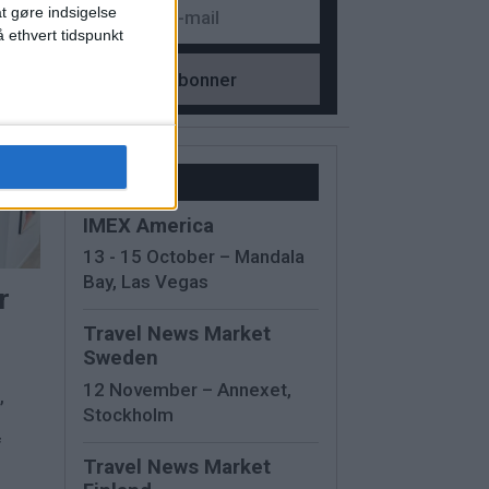
at gøre indsigelse
 ethvert tidspunkt
Kalender
IMEX America
13 - 15 October – Mandala
Bay, Las Vegas
r
Travel News Market
Sweden
12 November – Annexet,
,
Stockholm
f
Travel News Market