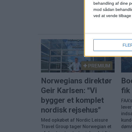
behandling af dine p
mod sådan behandli
ved at vende tilbage
FLE
PREMIUM
Norwegians direktør
Bo
Geir Karlsen: "Vi
fi
bygger et komplet
FAA's
leve
nordisk rejsehus"
inds
Med opkøbet af Nordic Leisure
kunde
Travel Group tager Norwegian et
dømm