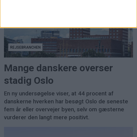
REJSEBRANCHEN
Mange danskere overser
stadig Oslo
En ny undersøgelse viser, at 44 procent af
danskerne hverken har besøgt Oslo de seneste
fem år eller overvejer byen, selv om gæsterne
vurderer den langt mere positivt.