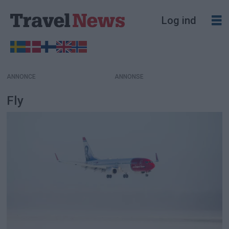
Log ind
ANNONCE
Fly