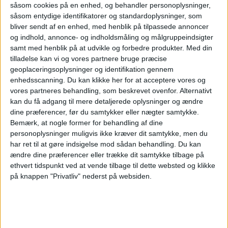
Roms lufthavn
såsom cookies på en enhed, og behandler personoplysninger,
såsom entydige identifikatorer og standardoplysninger, som
bliver sendt af en enhed, med henblik på tilpassede annoncer
satser 9 milliarder
og indhold, annonce- og indholdsmåling og målgruppeindsigter
samt med henblik på at udvikle og forbedre produkter.
Med din
tilladelse kan vi og vores partnere bruge præcise
euro - skal være
geoplaceringsoplysninger og identifikation gennem
enhedsscanning. Du kan klikke her for at acceptere vores og
klar til
vores partneres behandling, som beskrevet ovenfor. Alternativt
kan du få adgang til mere detaljerede oplysninger og ændre
dine præferencer, før du samtykker eller nægter samtykke.
jubilæumsåret
Bemærk, at nogle former for behandling af dine
personoplysninger muligvis ikke kræver dit samtykke, men du
har ret til at gøre indsigelse mod sådan behandling.
Du kan
2033
ændre dine præferencer eller trække dit samtykke tilbage på
ethvert tidspunkt ved at vende tilbage til dette websted og klikke
på knappen "Privatliv" nederst på websiden.
Roms hovedlufthavn Fiumicino planlægger en
investering på 9 milliarder euro for næsten at
fordoble kapaciteten. Målet er at have en ny
bane og udvidet terminalkapacitet på plads i