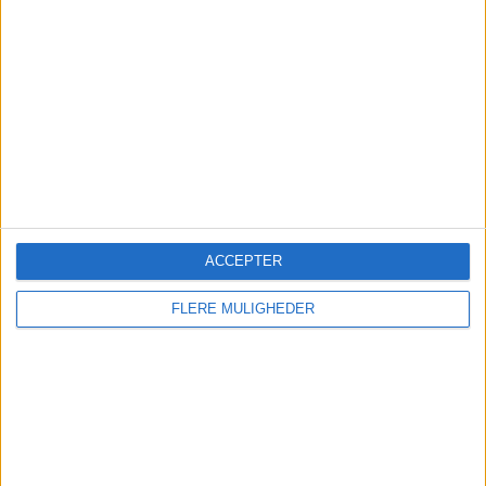
PREMIUM
Norwegian kritiserer køerne
på Kastrup - kan flytte trafik
til Billund
De lange køer i paskontrollen i Københavns
Lufthavn får Norwegian til at overveje at
ACCEPTER
reducere sin aktivitet på Kastrup til fordel for
Billund.
FLERE MULIGHEDER