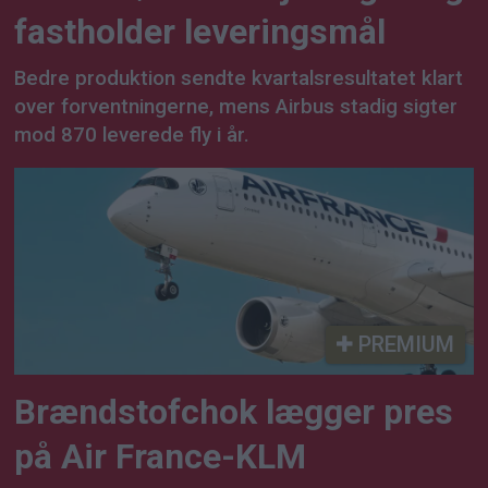
fastholder leveringsmål
Bedre produktion sendte kvartalsresultatet klart
over forventningerne, mens Airbus stadig sigter
mod 870 leverede fly i år.
PREMIUM
Brændstofchok lægger pres
på Air France-KLM