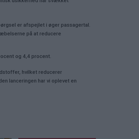
itisk usikkerhed har svækket
rgsel er afspejlet i øger passagertal.
træbelserne på at reducere
ocent og 4,4 procent.
stoffer, hvilket reducerer
n lanceringen har vi oplevet en