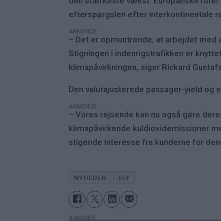
den stærkeste vækst. Europæiske ruter 
efterspørgslen efter interkontinentale re
ANNONCE
– Det er opmuntrende, at arbejdet med a
Stigningen i indenrigstrafikken er knyt
klimapåvirkningen, siger Rickard Gustaf
Den valutajusterede passager-yield og 
ANNONCE
– Vores rejsende kan nu også gøre deres
klimapåvirkende kuldioxidemissioner me
stigende interesse fra kunderne for den
NYHEDER
FLY
ANNONCE