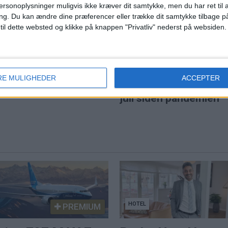
ersonoplysninger muligvis ikke kræver dit samtykke, men du har ret til 
l solformørkelse
ng.
Du kan ændre dine præferencer eller trække dit samtykke tilbage på
 til dette websted og klikke på knappen "Privatliv" nederst på websiden.
ns travleste lufthavn
RE MULIGHEDER
ACCEPTER
Norwegian når højest
juli siden pandemien
HOTEL
PREMIUM