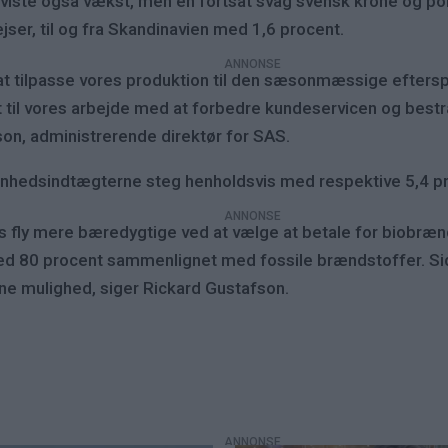
viste også vækst, men en fortsat svag svensk krone og pol
jser, til og fra Skandinavien med 1,6 procent.
t tilpasse vores produktion til den sæsonmæssige efterspø
tet til vores arbejde med at forbedre kundeservicen og bes
son, administrerende direktør for SAS.
enhedsindtægterne steg henholdsvis med respektive 5,4 pr
 fly mere bæredygtige ved at vælge at betale for biobrænd
d 80 procent sammenlignet med fossile brændstoffer. Side
ne mulighed, siger Rickard Gustafson.