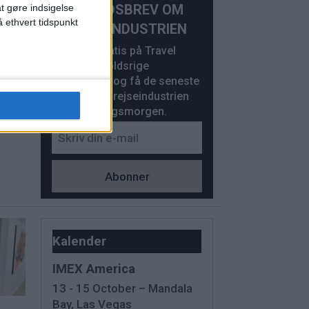
NYHEDSBREV OM
at gøre indsigelse
 ethvert tidspunkt
REJSEINDUSTRIEN
Abonner gratis på Travel
News’ indholdsrige
nyhedsbrev og få de seneste
nyheder fra rejseindustrien
hver hverdagsmorgen.
e
Kalender
IMEX America
13 - 15 October – Mandala
Bay, Las Vegas