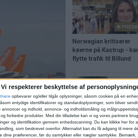
PREMI
Norwegian kritiserer
køerne på Kastrup - ka
flytte trafik til Billund
Vi respekterer beskyttelse af personoplysning
rtnere
opbevarer og/eller tilgår oplysninger, såsom cookies på en enhe
åsom entydige identifikatorer og standardoplysninger, som bliver send
de annoncer og indhold, annonce- og indholdsmåling og målgruppeinds
 efter budkamp
e og forbedre produkter.
Med din tilladelse kan vi og vores partnere bru
SAS var Europas mes
nger og identifikation gennem enhedsscanning. Du kan klikke her for a
punktlige flyselskab i j
ndling, som beskrevet ovenfor. Alternativt kan du få adgang til mere d
et for 5,7 milliarder pund
e dine præferencer, før du samtykker eller nægter samtykke. Bemærk, a
e lavprisselskab.