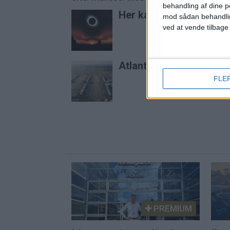
behandling af dine p
Her kan du opleve tota
mod sådan behandli
ved at vende tilbage
Atlanta er stadig verde
FLE
PREMIUM