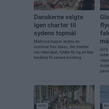
Danskerne valgte
Gl
igen charter til
fly
sydens topmål
fal
må
Mallorca topper endnu en
sommer hos Spies, der melder
IATA
om rekordjuli, fyldte fly og en klar
inde
tendens til senere booking.
Japa
mode
pass
HOTEL
RE
PREMIUM