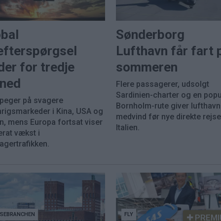
obal
Sønderborg
efterspørgsel
Lufthavn får fart 
der for tredje
sommeren
ned
Flere passagerer, udsolgt
Sardinien-charter og en pop
 peger på svagere
Bornholm-rute giver lufthav
nrigsmarkeder i Kina, USA og
medvind før nye direkte rejser
n, mens Europa fortsat viser
Italien.
rat vækst i
agertrafikken.
JSEBRANCHEN
FLY
PREMI