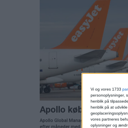
Vi og vores 1733
pa
personoplysninger, s
henblik på tilpasse
Apollo køber Easyjet
henblik på at udvikl
geoplaceringsoplysni
vores partneres beha
Apollo Global Management overtager Easyj
oplysninger og ændr
efter måneder med budkamp om det britisk