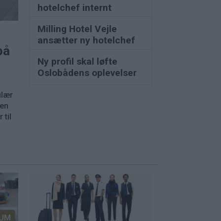
hotelchef internt
Milling Hotel Vejle
ansætter ny hotelchef
på
Ny profil skal løfte
Oslobådens oplevelser
ulær
nen
 til
UM