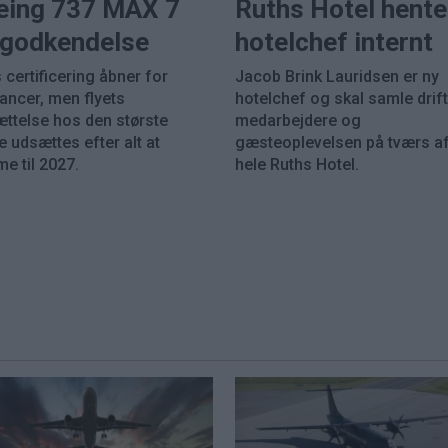
eing 737 MAX 7
Ruths Hotel hente
k godkendelse
hotelchef internt
 certificering åbner for
Jacob Brink Lauridsen er ny
rancer, men flyets
hotelchef og skal samle drift
ættelse hos den største
medarbejdere og
 udsættes efter alt at
gæsteoplevelsen på tværs a
e til 2027.
hele Ruths Hotel.