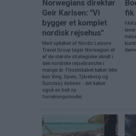
Norwegians direktør
Bo
Geir Karlsen: "Vi
fi
bygger et komplet
FAA's
leve
nordisk rejsehus"
inds
Med opkøbet af Nordic Leisure
kunde
Travel Group tager Norwegian et
dømm
af de største strategiske skridt i
den nordiske rejsebranche i
mange år. Flyselskabet køber ikke
kun Ving, Spies, Tjäreborg og
Sunclass Airlines - det køber
også en helt ny
forretningsmodel.