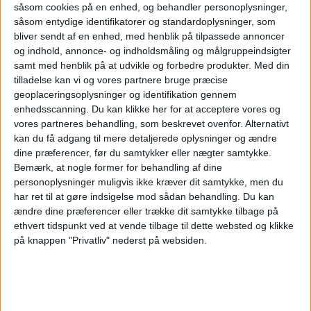
ombord på MSC Bellissima og vil også være
såsom cookies på en enhed, og behandler personoplysninger,
ombord på MSC Magnifica i dele af MSC
såsom entydige identifikatorer og standardoplysninger, som
bliver sendt af en enhed, med henblik på tilpassede annoncer
World Cruise 2026 program.
og indhold, annonce- og indholdsmåling og målgruppeindsigter
samt med henblik på at udvikle og forbedre produkter.
Med din
tilladelse kan vi og vores partnere bruge præcise
geoplaceringsoplysninger og identifikation gennem
NYHEDER
enhedsscanning. Du kan klikke her for at acceptere vores og
vores partneres behandling, som beskrevet ovenfor. Alternativt
kan du få adgang til mere detaljerede oplysninger og ændre
dine præferencer, før du samtykker eller nægter samtykke.
Bemærk, at nogle former for behandling af dine
ANNONCE
personoplysninger muligvis ikke kræver dit samtykke, men du
har ret til at gøre indsigelse mod sådan behandling.
Du kan
ændre dine præferencer eller trække dit samtykke tilbage på
ethvert tidspunkt ved at vende tilbage til dette websted og klikke
på knappen "Privatliv" nederst på websiden.