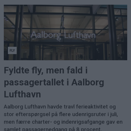
FLY
Fyldte fly, men fald i
passagertallet i Aalborg
Lufthavn
Aalborg Lufthavn havde travl ferieaktivitet og
stor efterspørgsel på flere udenrigsruter i juli,
men færre charter- og indenrigsafgange gav en
samlet passagernedgang på 8 procent.