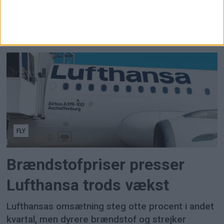
topper danskernes ferievalg og flere turister
rejser til Danmark.
FLY
Brændstofpriser presser
Lufthansa trods vækst
Lufthansas omsætning steg otte procent i andet
kvartal, men dyrere brændstof og strejker