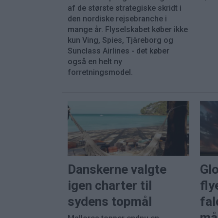
af de største strategiske skridt i
den nordiske rejsebranche i
mange år. Flyselskabet køber ikke
kun Ving, Spies, Tjäreborg og
Sunclass Airlines - det køber
også en helt ny
forretningsmodel.
Danskerne valgte
Gl
igen charter til
fly
sydens topmål
fal
må