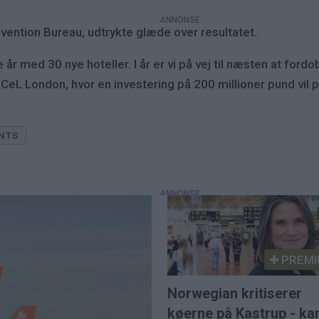
vention Bureau, udtrykte glæde over resultatet.
 med 30 nye hoteller. I år er vi på vej til næsten at fordob
 London, hvor en investering på 200 millioner pund vil pust
NTS
PREMI
Norwegian kritiserer
køerne på Kastrup - ka