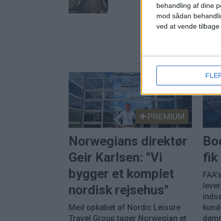
behandling af dine p
mod sådan behandli
ved at vende tilbage
FLE
PREMIUM
Norwegians direktør
Bo
Geir Karlsen: "Vi
fi
bygger et komplet
FAA's
leve
nordisk rejsehus"
inds
Med opkøbet af Nordic Leisure
kunde
Travel Group tager Norwegian et
dømm