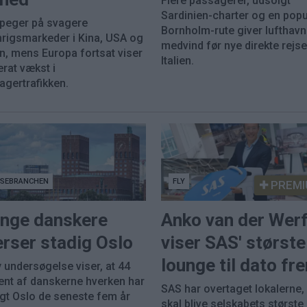
Flere passagerer, udsolgt
Sardinien-charter og en pop
 peger på svagere
Bornholm-rute giver lufthav
nrigsmarkeder i Kina, USA og
medvind før nye direkte rejser
n, mens Europa fortsat viser
Italien.
rat vækst i
agertrafikken.
JSEBRANCHEN
FLY
PREMI
nge danskere
Anko van der Wer
rser stadig Oslo
viser SAS' største
lounge til dato fr
 undersøgelse viser, at 44
ent af danskerne hverken har
SAS har overtaget lokalerne
gt Oslo de seneste fem år
skal blive selskabets største