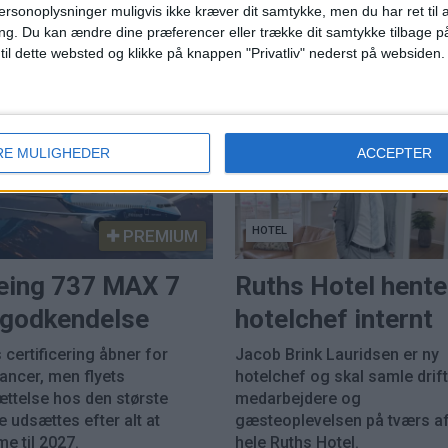
ersonoplysninger muligvis ikke kræver dit samtykke, men du har ret til 
juli siden pandemien
ng.
Du kan ændre dine præferencer eller trække dit samtykke tilbage på
 til dette websted og klikke på knappen "Privatliv" nederst på websiden.
RE MULIGHEDER
ACCEPTER
HOTEL
PREMIUM
eing 737 MAX 7
Ruths Hotel hente
k godkendelse
hotelchef internt
 certificering åbner for
Jacob Brink Lauridsen er ny
rancer, men flyets
hotelchef og skal samle drift
ættelse hos den største
medarbejdere og
 udsættes efter alt at
gæsteoplevelsen på tværs a
e til 2027.
hele Ruths Hotel.