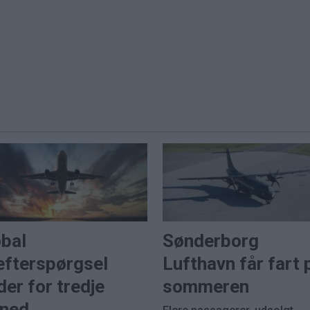
obal
Sønderborg
efterspørgsel
Lufthavn får fart 
der for tredje
sommeren
ned