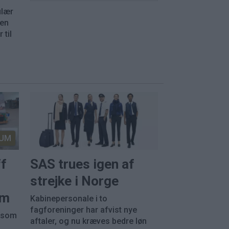
ulær
nen
 til
UM
ff
SAS trues igen af
strejke i Norge
em
Kabinepersonale i to
fagforeninger har afvist nye
, som
aftaler, og nu kræves bedre løn