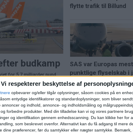
flytte trafik til Billund
 efter budkamp
SAS var Europas mes
punktlige flyselskab i j
et for 5,7 milliarder pund
e lavprisselskab.
Vi respekterer beskyttelse af personoplysning
l solformørkelse
rtnere
opbevarer og/eller tilgår oplysninger, såsom cookies på en enhe
åsom entydige identifikatorer og standardoplysninger, som bliver send
de annoncer og indhold, annonce- og indholdsmåling og målgruppeinds
e og forbedre produkter.
Med din tilladelse kan vi og vores partnere bru
nger og identifikation gennem enhedsscanning. Du kan klikke her for a
ns travleste lufthavn
ndling, som beskrevet ovenfor. Alternativt kan du få adgang til mere d
Norwegian når højest
e dine præferencer, før du samtykker eller nægter samtykke. Bemærk, a