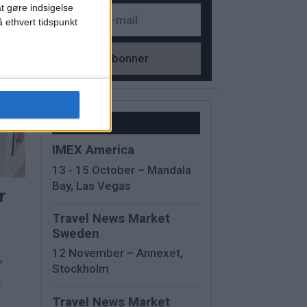
at gøre indsigelse
 ethvert tidspunkt
Kalender
IMEX America
13 - 15 October – Mandala
Bay, Las Vegas
r
Travel News Market
Sweden
12 November – Annexet,
,
Stockholm
f
Travel News Market