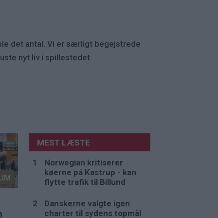
le det antal. Vi er særligt begejstrede
e nyt liv i spillestedet.
MEST LÆSTE
Norwegian kritiserer
køerne på Kastrup - kan
UM
flytte trafik til Billund
Danskerne valgte igen
charter til sydens topmål
n