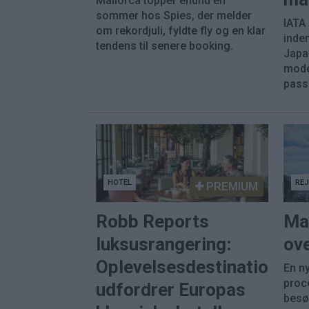
Mallorca topper endnu en
sommer hos Spies, der melder
IATA
om rekordjuli, fyldte fly og en klar
inde
tendens til senere booking.
Japa
mode
pass
HOTEL
RE
PREMIUM
Robb Reports
Ma
luksusrangering:
ove
Oplevelsesdestinationer
En ny
proc
udfordrer Europas
besø