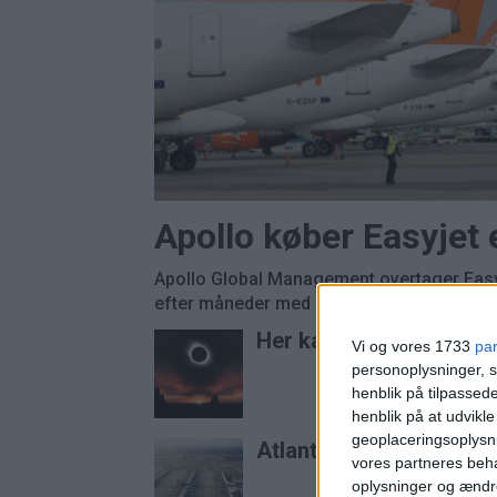
Apollo køber Easyjet
Apollo Global Management overtager Easyj
efter måneder med budkamp om det britisk
Her kan du opleve tota
Vi og vores 1733
pa
personoplysninger, s
henblik på tilpasse
henblik på at udvikl
geoplaceringsoplysni
Atlanta er stadig verde
vores partneres beha
oplysninger og ændr