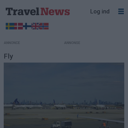
Log ind
ANNONCE
Fly