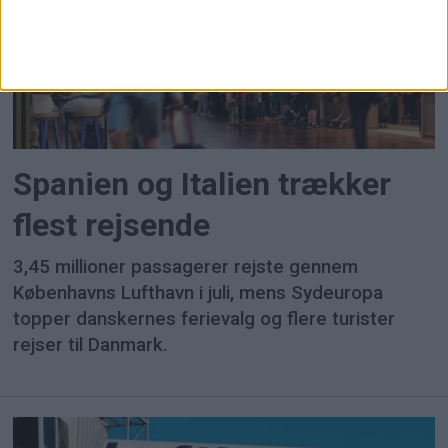
Spanien og Italien trækker
flest rejsende
3,45 millioner passagerer rejste gennem
Københavns Lufthavn i juli, mens Sydeuropa
topper danskernes ferievalg og flere turister
rejser til Danmark.