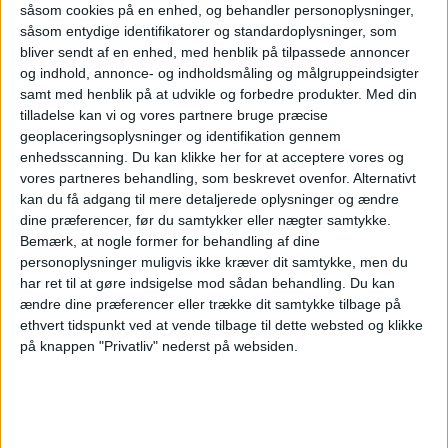
såsom cookies på en enhed, og behandler personoplysninger,
langsom om at vise sig. Fremskrivninger viser,
såsom entydige identifikatorer og standardoplysninger, som
at bemandingen på faciliteterne i New York
bliver sendt af en enhed, med henblik på tilpassede annoncer
og indhold, annonce- og indholdsmåling og målgruppeindsigter
ikke vil nå et acceptabelt niveau før udgangen
samt med henblik på at udvikle og forbedre produkter.
Med din
af 2026.
tilladelse kan vi og vores partnere bruge præcise
geoplaceringsoplysninger og identifikation gennem
ANNONCE
enhedsscanning. Du kan klikke her for at acceptere vores og
Ifølge Reuters kan Uniteds problemer i Newark
vores partneres behandling, som beskrevet ovenfor. Alternativt
kan du få adgang til mere detaljerede oplysninger og ændre
bane vejen for et nyt partnerskab med JetBlue
dine præferencer, før du samtykker eller nægter samtykke.
– et træk, der potentielt ville give United
Bemærk, at nogle former for behandling af dine
personoplysninger muligvis ikke kræver dit samtykke, men du
adgang til eftertragtede start- og
har ret til at gøre indsigelse mod sådan behandling.
Du kan
ændre dine præferencer eller trække dit samtykke tilbage på
landingspladser på JFK, en lufthavn, som
ethvert tidspunkt ved at vende tilbage til dette websted og klikke
virksomheden forlod i 2022.
på knappen "Privatliv" nederst på websiden.
ØKONOMI
POLITIK
NYHEDER
LUFTHAVNE