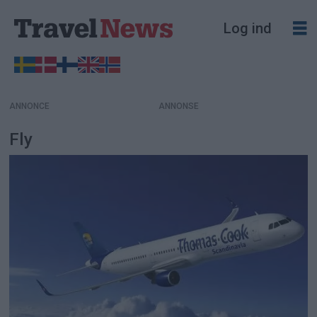
Log ind
ANNONCE
Fly