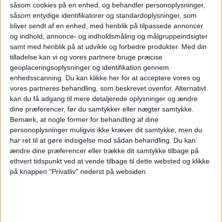
såsom cookies på en enhed, og behandler personoplysninger,
såsom entydige identifikatorer og standardoplysninger, som
bliver sendt af en enhed, med henblik på tilpassede annoncer
og indhold, annonce- og indholdsmåling og målgruppeindsigter
samt med henblik på at udvikle og forbedre produkter.
Med din
tilladelse kan vi og vores partnere bruge præcise
geoplaceringsoplysninger og identifikation gennem
enhedsscanning. Du kan klikke her for at acceptere vores og
vores partneres behandling, som beskrevet ovenfor. Alternativt
kan du få adgang til mere detaljerede oplysninger og ændre
Her kan du opleve
dine præferencer, før du samtykker eller nægter samtykke.
Bemærk, at nogle former for behandling af dine
total
personoplysninger muligvis ikke kræver dit samtykke, men du
har ret til at gøre indsigelse mod sådan behandling.
Du kan
ændre dine præferencer eller trække dit samtykke tilbage på
solformørkelse
ethvert tidspunkt ved at vende tilbage til dette websted og klikke
på knappen "Privatliv" nederst på websiden.
Den 12. august 2026 kan man opleve delvis
solformørkelse i Danmark, men tager man til
Spanien, Grønland eller Island, kan man opleve