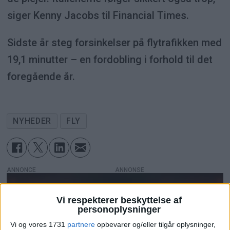
siger Kenny Jacobs til Financial Times.
Sidste år steg forsinkelser på flytrafikken med
19,1 minutter – en fordobling i forhold til det
foregående år.
NYHEDER
FLY
ANNONCE
Vi respekterer beskyttelse af
personoplysninger
Vi og vores 1731
partnere
opbevarer og/eller tilgår oplysninger,