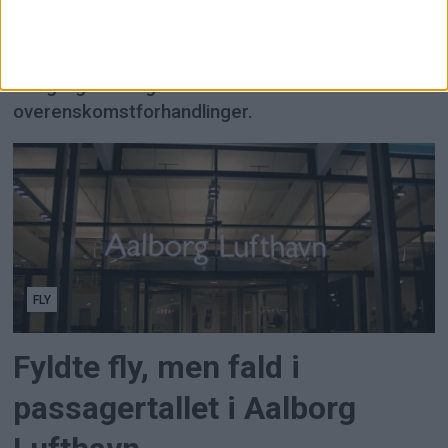
SAS risikerer en kabinestrejke i Norge fra lørdag,
efter at fagforeningsmedlemmer har stemt nej til
mæglingsforslaget i årets
overenskomstforhandlinger.
FLY
Fyldte fly, men fald i
passagertallet i Aalborg