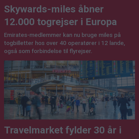
Skywards-miles åbner
12.000 togrejser i Europa
Emirates-medlemmer kan nu bruge miles på
togbilletter hos over 40 operatører i 12 lande,
også som forbindelse til flyrejser.
Travelmarket fylder 30 år i