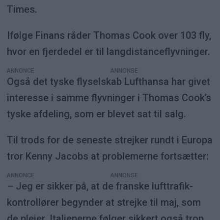
Times.
Ifølge Finans råder Thomas Cook over 103 fly,
hvor en fjerdedel er til langdistanceflyvninger.
ANNONCE
Også det tyske flyselskab Lufthansa har givet
interesse i samme flyvninger i Thomas Cook’s
tyske afdeling, som er blevet sat til salg.
Til trods for de seneste strejker rundt i Europa
tror Kenny Jacobs at problemerne fortsætter:
ANNONCE
– Jeg er sikker på, at de franske lufttrafik-
kontrollører begynder at strejke til maj, som
de plejer. Italienerne følger sikkert også trop,