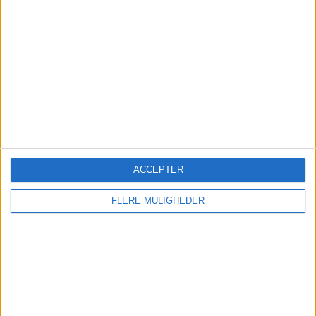
Flere passagerer, udsolgt Sardinien-charter og
en populær Bornholm-rute giver lufthavnen
medvind før nye direkte rejser til Italien.
ACCEPTER
PREMIUM
FLERE MULIGHEDER
Robb Reports
luksusrangering:
Oplevelsesdestinationer
udfordrer Europas klassiske