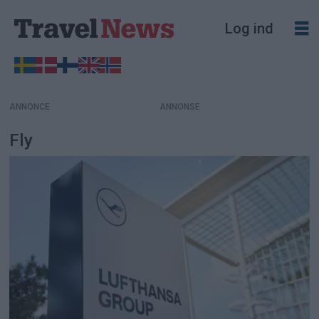
Log ind
ANNONCE
Fly