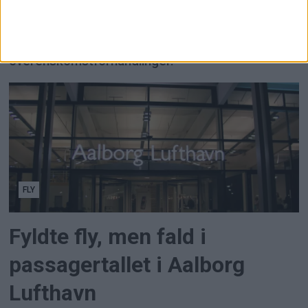
SAS risikerer en kabinestrejke i Norge fra lørdag,
efter at fagforeningsmedlemmer har stemt nej til
mæglingsforslaget i årets
overenskomstforhandlinger.
FLY
Fyldte fly, men fald i
passagertallet i Aalborg
Lufthavn