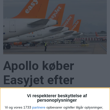
Apollo køber
Easyjet efter
budkamp
Vi respekterer beskyttelse af
personoplysninger
Vi og vores 1733
partnere
opbevarer og/eller tilgår oplysninger,
Apollo Global Management overtager Easyjet for