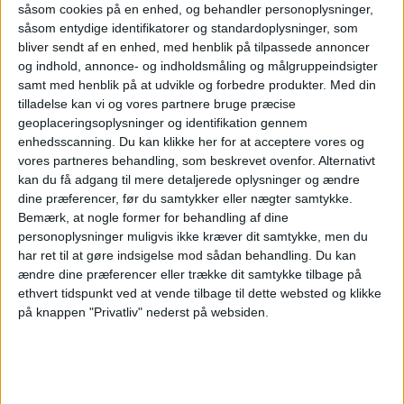
såsom cookies på en enhed, og behandler personoplysninger,
5,7 milliarder pund efter måneder med budkamp
såsom entydige identifikatorer og standardoplysninger, som
om det britiske lavprisselskab.
bliver sendt af en enhed, med henblik på tilpassede annoncer
og indhold, annonce- og indholdsmåling og målgruppeindsigter
Her kan du opleve total
samt med henblik på at udvikle og forbedre produkter.
Med din
solformørkelse
tilladelse kan vi og vores partnere bruge præcise
geoplaceringsoplysninger og identifikation gennem
enhedsscanning. Du kan klikke her for at acceptere vores og
vores partneres behandling, som beskrevet ovenfor. Alternativt
Atlanta er stadig verdens
kan du få adgang til mere detaljerede oplysninger og ændre
travleste lufthavn
dine præferencer, før du samtykker eller nægter samtykke.
Bemærk, at nogle former for behandling af dine
personoplysninger muligvis ikke kræver dit samtykke, men du
har ret til at gøre indsigelse mod sådan behandling.
Du kan
ændre dine præferencer eller trække dit samtykke tilbage på
ethvert tidspunkt ved at vende tilbage til dette websted og klikke
på knappen "Privatliv" nederst på websiden.