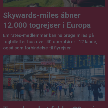
Skywards-miles åbner
12.000 togrejser i Europa
Emirates-medlemmer kan nu bruge miles på
togbilletter hos over 40 operatører i 12 lande,
også som forbindelse til flyrejser.