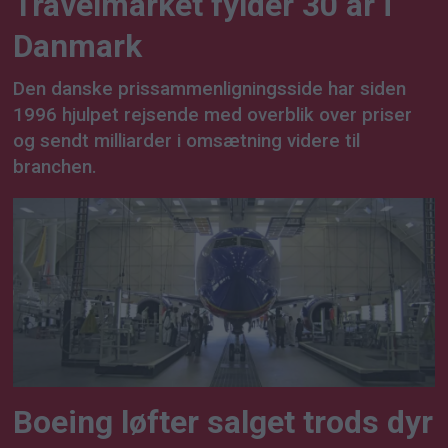
Travelmarket fylder 30 år i
Danmark
Den danske prissammenligningsside har siden
1996 hjulpet rejsende med overblik over priser
og sendt milliarder i omsætning videre til
branchen.
Boeing løfter salget trods dyr