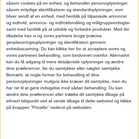
gennemsigtighed. Og det glæder os, at
såsom cookies på en enhed, og behandler personoplysninger,
såsom entydige identifikatorer og standardoplysninger, som
projektet så samtidig giver muligheden for at
bliver sendt af en enhed, med henblik på tilpassede annoncer
og indhold, annonce- og indholdsmåling og målgruppeindsigter
skabe reelle forbedringer i hverdagen for
samt med henblik på at udvikle og forbedre produkter.
Med din
befolkningen i Laos. Nu glæder vi os til at
tilladelse kan vi og vores partnere bruge præcise
geoplaceringsoplysninger og identifikation gennem
begynde samarbejdet, men mest til at se
enhedsscanning. Du kan klikke her for at acceptere vores og
udviklingen af vores investeringer er med til at
vores partneres behandling, som beskrevet ovenfor. Alternativt
kan du få adgang til mere detaljerede oplysninger og ændre
skabe, specielt i de nordlige områder i Laos,
dine præferencer, før du samtykker eller nægter samtykke.
som endnu ikke har adgang til de
Bemærk, at nogle former for behandling af dine
personoplysninger muligvis ikke kræver dit samtykke, men du
energieffektive komfurer, konstaterer
har ret til at gøre indsigelse mod sådan behandling.
Du kan
ændre dine præferencer eller trække dit samtykke tilbage på
lufthavnens administrerende direktør.
ethvert tidspunkt ved at vende tilbage til dette websted og klikke
på knappen "Privatliv" nederst på websiden.
ANNONCE
Lufthavnen vil forsætte med at investere i
yderligere tiltager, der skal reducere CO2-
udledningen fra lufthavnens bygninger, drift