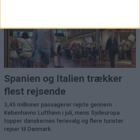
Spanien og Italien trækker
flest rejsende
3,45 millioner passagerer rejste gennem
Københavns Lufthavn i juli, mens Sydeuropa
topper danskernes ferievalg og flere turister
rejser til Danmark.