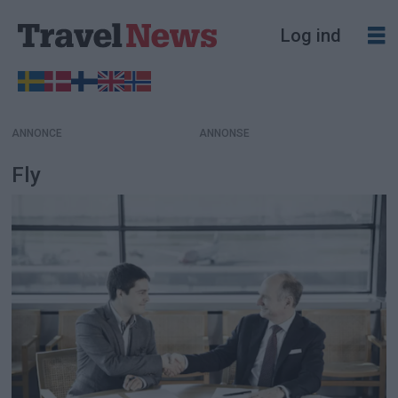
Log ind
ANNONCE
Fly