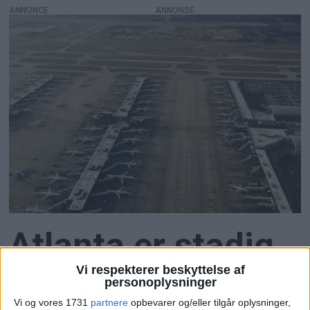
ANNONCE
Atlanta er stadig
Vi respekterer beskyttelse af
verdens travleste
personoplysninger
Vi og vores 1731
partnere
opbevarer og/eller tilgår oplysninger,