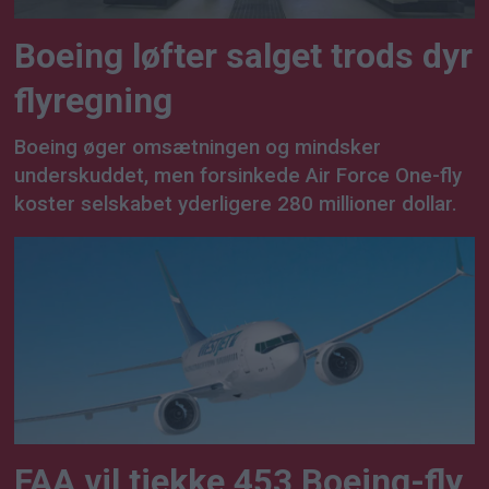
Boeing løfter salget trods dyr
flyregning
Boeing øger omsætningen og mindsker
underskuddet, men forsinkede Air Force One-fly
koster selskabet yderligere 280 millioner dollar.
FAA vil tjekke 453 Boeing-fly