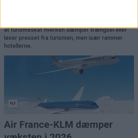
turismeskat i Danmark
Ifølge HORESTA viser erfaringer fra Amsterdam,
at turismeskat hverken dæmper trængsel eller
løser presset fra turismen, men især rammer
hotellerne.
FLY
Air France-KLM dæmper
væksten i 2026