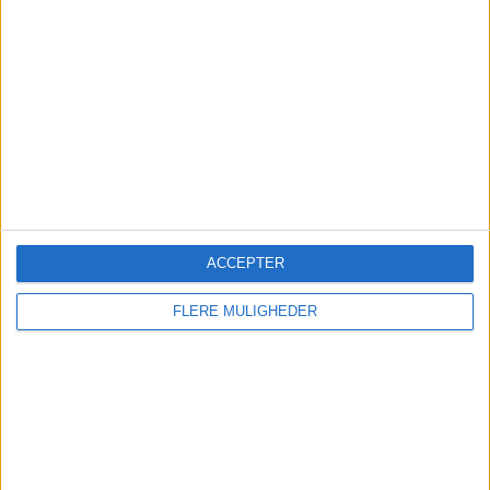
Emirates udvider fra
København efter 15 år
Flyselskabet fejrer jubilæet i Danmark med over
3,6 millioner passagerer bag sig og en ekstra
daglig afgang til Dubai fra oktober 2026.
ACCEPTER
Nyt om navne
FLERE MULIGHEDER
Ruths Hotel henter hotelchef
internt
Milling Hotel Vejle ansætter ny
hotelchef