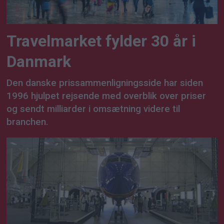
Travelmarket fylder 30 år i
Danmark
Den danske prissammenligningsside har siden
1996 hjulpet rejsende med overblik over priser
og sendt milliarder i omsætning videre til
branchen.