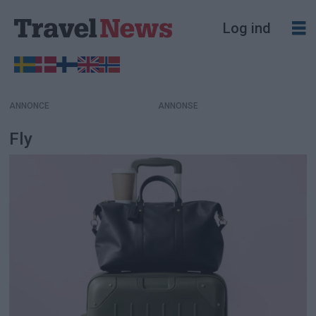
Log ind
ANNONCE
Fly