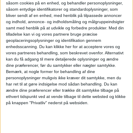
lufthavn
såsom cookies på en enhed, og behandler personoplysninger,
såsom entydige identifikatorer og standardoplysninger, som
bliver sendt af en enhed, med henblik på tilpassede annoncer
og indhold, annonce- og indholdsmåling og målgruppeindsigter
Mens Dubai og Tokyo vokser hurtigt, holder
samt med henblik på at udvikle og forbedre produkter.
Med din
Atlanta fast i førstepladsen blandt verdens
tilladelse kan vi og vores partnere bruge præcise
største lufthavne i 2025.
geoplaceringsoplysninger og identifikation gennem
enhedsscanning. Du kan klikke her for at acceptere vores og
Norwegian kritiserer køerne på
vores partneres behandling, som beskrevet ovenfor. Alternativt
Kastrup - kan flytte trafik til
kan du få adgang til mere detaljerede oplysninger og ændre
Billund
dine præferencer, før du samtykker eller nægter samtykke.
Bemærk, at nogle former for behandling af dine
personoplysninger muligvis ikke kræver dit samtykke, men du
SAS var Europas mest punktlige
har ret til at gøre indsigelse mod sådan behandling.
Du kan
flyselskab i juli
ændre dine præferencer eller trække dit samtykke tilbage på
ethvert tidspunkt ved at vende tilbage til dette websted og klikke
på knappen "Privatliv" nederst på websiden.