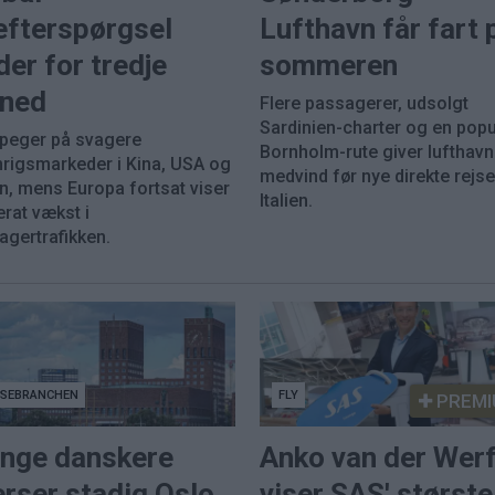
efterspørgsel
Lufthavn får fart 
der for tredje
sommeren
ned
Flere passagerer, udsolgt
Sardinien-charter og en pop
 peger på svagere
Bornholm-rute giver lufthav
nrigsmarkeder i Kina, USA og
medvind før nye direkte rejser
n, mens Europa fortsat viser
Italien.
rat vækst i
agertrafikken.
JSEBRANCHEN
FLY
PREMI
nge danskere
Anko van der Wer
rser stadig Oslo
viser SAS' største