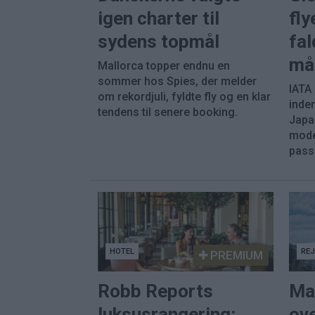
igen charter til
fly
sydens topmål
fal
må
Mallorca topper endnu en
sommer hos Spies, der melder
IATA
om rekordjuli, fyldte fly og en klar
inde
tendens til senere booking.
Japa
mode
pass
HOTEL
RE
PREMIUM
Robb Reports
Ma
luksusrangering:
ove