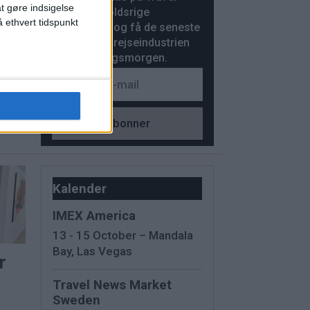
at gøre indsigelse
News’ indholdsrige
 ethvert tidspunkt
nyhedsbrev og få de seneste
nyheder fra rejseindustrien
hver hverdagsmorgen.
e
Kalender
IMEX America
13 - 15 October – Mandala
Bay, Las Vegas
r
Travel News Market
Sweden