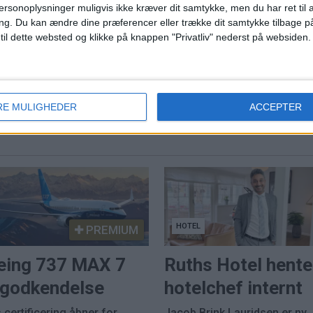
ersonoplysninger muligvis ikke kræver dit samtykke, men du har ret til 
ng.
Du kan ændre dine præferencer eller trække dit samtykke tilbage på
ns travleste lufthavn
 til dette websted og klikke på knappen "Privatliv" nederst på websiden.
Norwegian når højest
juli siden pandemien
RE MULIGHEDER
ACCEPTER
HOTEL
PREMIUM
eing 737 MAX 7
Ruths Hotel hente
k godkendelse
hotelchef internt
 certificering åbner for
Jacob Brink Lauridsen er ny