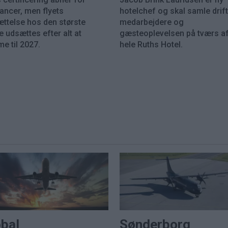
rancer, men flyets
hotelchef og skal samle drift
ættelse hos den største
medarbejdere og
 udsættes efter alt at
gæsteoplevelsen på tværs a
e til 2027.
hele Ruths Hotel.
obal
Sønderborg