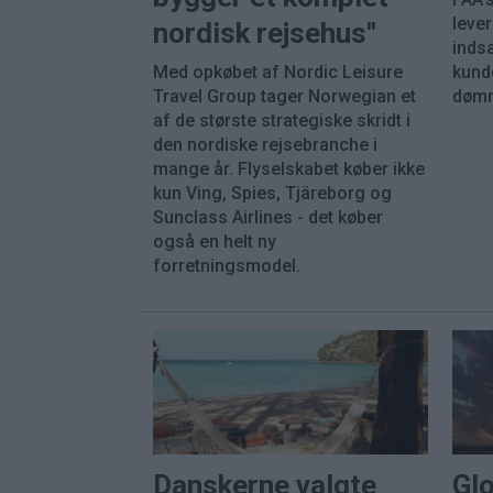
leve
nordisk rejsehus"
inds
Med opkøbet af Nordic Leisure
kunde
Travel Group tager Norwegian et
dømm
af de største strategiske skridt i
den nordiske rejsebranche i
mange år. Flyselskabet køber ikke
kun Ving, Spies, Tjäreborg og
Sunclass Airlines - det køber
også en helt ny
forretningsmodel.
Danskerne valgte
Gl