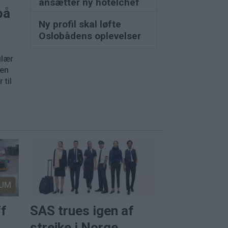
ansætter ny hotelchef
på
Ny profil skal løfte
Oslobådens oplevelser
ulær
nen
 til
UM
ff
SAS trues igen af
strejke i Norge