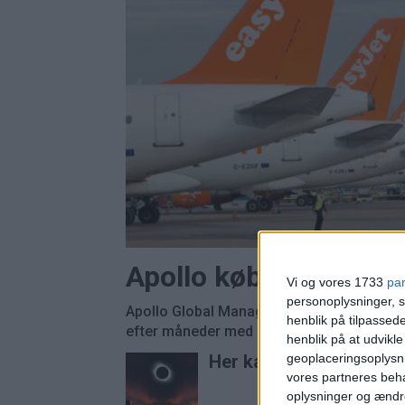
Apollo køber Easyjet
Vi og vores 1733
pa
personoplysninger, s
Apollo Global Management overtager Easyj
henblik på tilpasse
efter måneder med budkamp om det britisk
henblik på at udvikl
geoplaceringsoplysni
Her kan du opleve tota
vores partneres beha
oplysninger og ændr