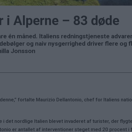
 i Alperne – 83 døde
re én måned. Italiens redningstjeneste advare
debølger og naiv nysgerrighed driver flere og fl
milla Jonsson
nne,” fortalte Maurizio Dellantonio, chef for Italiens nati
 i det nordlige Italien blevet invaderet af turister, der flygt
ntonio er antallet af interventioner steget med 20 procent i fo