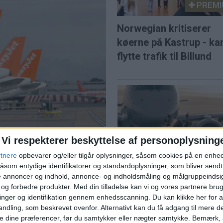
PREMI
Norwegian kritiserer
køerne på Kastrup - ka
flytte trafik til Billund
Vi respekterer beskyttelse af personoplysning
 efter budkamp
SAS var Europas mes
rtnere
opbevarer og/eller tilgår oplysninger, såsom cookies på en enhe
åsom entydige identifikatorer og standardoplysninger, som bliver send
punktlige flyselskab i j
et for 5,7 milliarder pund
de annoncer og indhold, annonce- og indholdsmåling og målgruppeinds
e lavprisselskab.
e og forbedre produkter.
Med din tilladelse kan vi og vores partnere bru
nger og identifikation gennem enhedsscanning. Du kan klikke her for a
l solformørkelse
ndling, som beskrevet ovenfor. Alternativt kan du få adgang til mere d
e dine præferencer, før du samtykker eller nægter samtykke. Bemærk, a