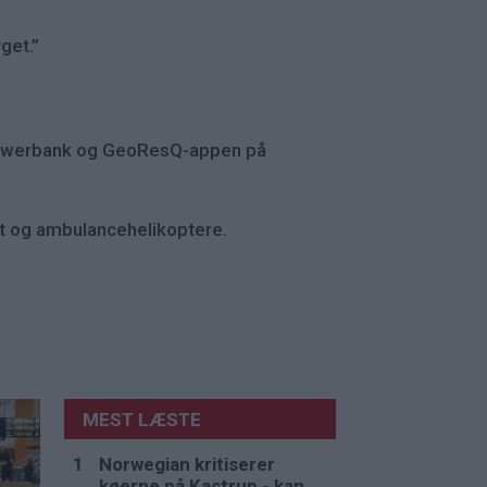
get.”
 Powerbank og GeoResQ-appen på
et og ambulancehelikoptere.
MEST LÆSTE
Norwegian kritiserer
køerne på Kastrup - kan