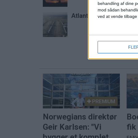
behandling af dine p
mod sådan behandli
Atlanta er stadig verde
ved at vende tilbage
FLE
PREMIUM
Norwegians direktør
Bo
Geir Karlsen: "Vi
fi
bygger et komplet
FAA's