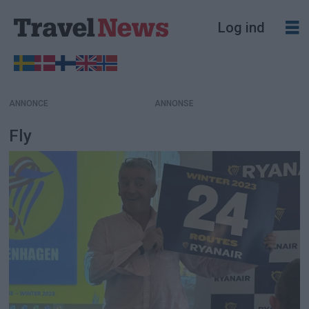
Log ind
ANNONCE
Fly