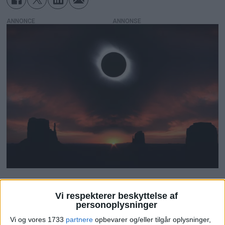
ANNONCE
Her kan du opleve
Vi respekterer beskyttelse af
personoplysninger
total
Vi og vores 1733
partnere
opbevarer og/eller tilgår oplysninger,