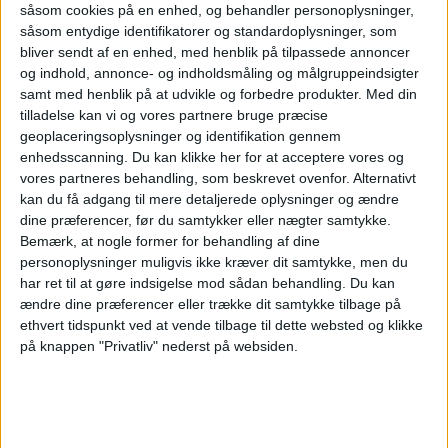
såsom cookies på en enhed, og behandler personoplysninger,
solformørkelse
såsom entydige identifikatorer og standardoplysninger, som
bliver sendt af en enhed, med henblik på tilpassede annoncer
og indhold, annonce- og indholdsmåling og målgruppeindsigter
samt med henblik på at udvikle og forbedre produkter.
Med din
Den 12. august 2026 kan man opleve delvis
tilladelse kan vi og vores partnere bruge præcise
solformørkelse i Danmark, men tager man til
geoplaceringsoplysninger og identifikation gennem
Spanien, Grønland eller Island, kan man opleve
enhedsscanning. Du kan klikke her for at acceptere vores og
vores partneres behandling, som beskrevet ovenfor. Alternativt
den totale solformørkelse, hvor solen for en kort
kan du få adgang til mere detaljerede oplysninger og ændre
stund forsvinder helt. Ifølge momondo rejser vi i
dine præferencer, før du samtykker eller nægter samtykke.
stigende grad efter store naturoplevelser, og
Bemærk, at nogle former for behandling af dine
rejsesøgemaskinen guider her til 6 steder, hvor
personoplysninger muligvis ikke kræver dit samtykke, men du
har ret til at gøre indsigelse mod sådan behandling.
Du kan
dag bliver til nat.
ændre dine præferencer eller trække dit samtykke tilbage på
Atlanta er stadig verdens
ethvert tidspunkt ved at vende tilbage til dette websted og klikke
på knappen "Privatliv" nederst på websiden.
travleste lufthavn
Norwegian kritiserer køerne på