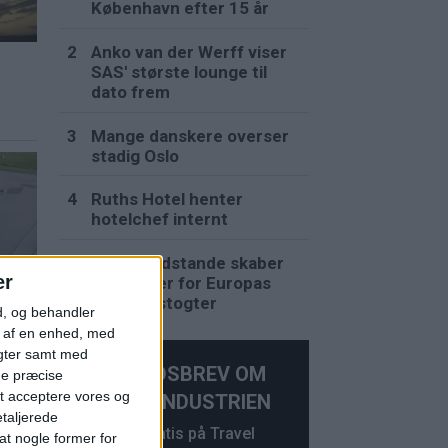
København efter 15 år
Anko van der Werff viser
SAS' største lounge til
dato frem
d
Mange danskere overser
stadig Oslo
Ruths Hotel henter
hotelchef internt
Lave vandstande skaber
er
problemer for Europas
får
flodkrydstogter
d, og behandler
t af en enhed, med
igter samt med
NYHEDSBREV OM
ge præcise
t acceptere vores og
REJSEINDUSTRIEN
etaljerede
Abonner gratis på Travel
t nogle former for