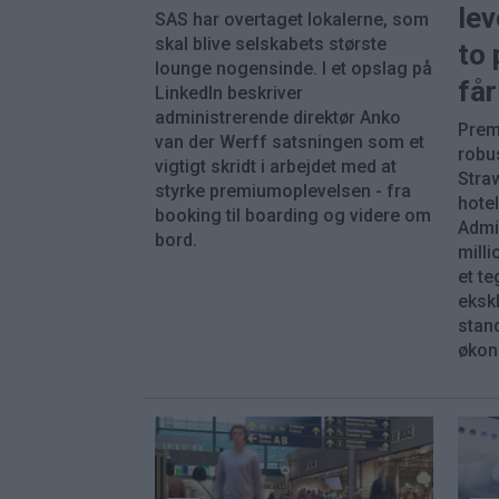
lev
SAS har overtaget lokalerne, som
skal blive selskabets største
to 
lounge nogensinde. I et opslag på
får
LinkedIn beskriver
administrerende direktør Anko
Prem
van der Werff satsningen som et
robu
vigtigt skridt i arbejdet med at
Stra
styrke premiumoplevelsen - fra
hote
booking til boarding og videre om
Admir
bord.
mill
et te
eksk
stand
økon