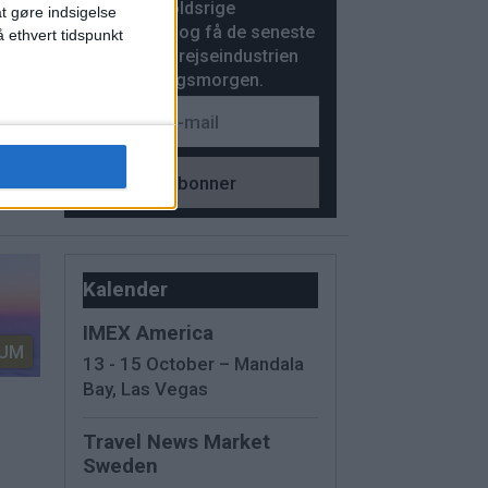
News’ indholdsrige
at gøre indsigelse
UM
nyhedsbrev og få de seneste
 ethvert tidspunkt
nyheder fra rejseindustrien
hver hverdagsmorgen.
ner
Kalender
IMEX America
UM
13 - 15 October – Mandala
Bay, Las Vegas
Travel News Market
Sweden