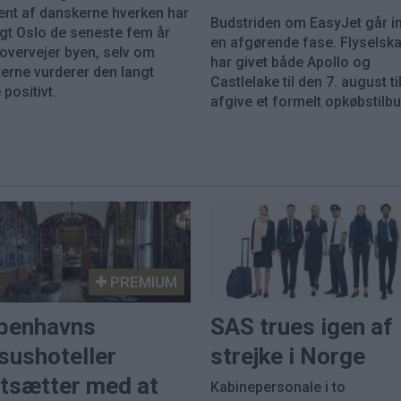
ent af danskerne hverken har
Budstriden om EasyJet går in
gt Oslo de seneste fem år
en afgørende fase. Flyselsk
 overvejer byen, selv om
har givet både Apollo og
erne vurderer den langt
Castlelake til den 7. august til
positivt.
afgive et formelt opkøbstilbu
PREMIUM
benhavns
SAS trues igen af
sushoteller
strejke i Norge
rtsætter med at
Kabinepersonale i to