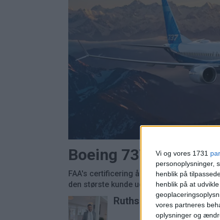
Boeing 737 MAX 7 fi
Vi og vores 1731
pa
personoplysninger, s
FAA's certificering åbner for leverancer, 
henblik på tilpasse
den største kunde udsættes efter alt at dø
henblik på at udvikl
geoplaceringsoplysni
Ruths Hotel henter hote
vores partneres beha
oplysninger og ændr