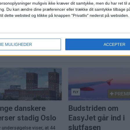
ersonoplysninger muligvis ikke kræver dit samtykke, men du har ret til 
PREMI
ng.
Du kan ændre dine præferencer eller trække dit samtykke tilbage på
 til dette websted og klikke på knappen "Privatliv" nederst på websiden.
harter til sydens
Robb Reports
luksusrangering:
Oplevelsesdestinatio
udfordrer Europas
RE MULIGHEDER
ACCEPTER
klassiske hoteller
FLY
PREMI
nge danskere
Budstriden om
rser stadig Oslo
EasyJet går ind i
slutfasen
 undersøgelse viser, at 44