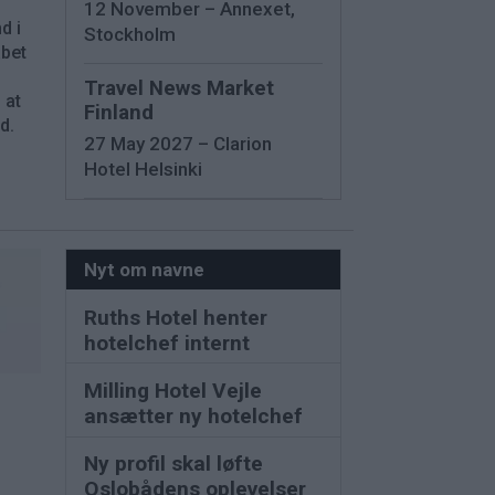
12 November – Annexet,
d i
Stockholm
abet
Travel News Market
 at
Finland
d.
27 May 2027 – Clarion
Hotel Helsinki
Nyt om navne
Ruths Hotel henter
hotelchef internt
Milling Hotel Vejle
ansætter ny hotelchef
Ny profil skal løfte
Oslobådens oplevelser