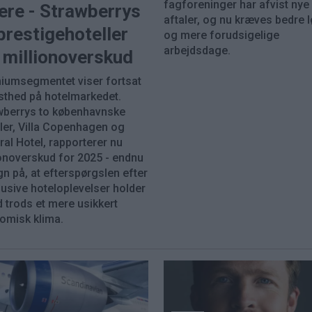
fagforeninger har afvist nye
ere - Strawberrys
aftaler, og nu kræves bedre 
prestigehoteller
og mere forudsigelige
arbejdsdage.
 millionoverskud
iumsegmentet viser fortsat
sthed på hotelmarkedet.
wberrys to københavnske
ller, Villa Copenhagen og
al Hotel, rapporterer nu
ionoverskud for 2025 - endnu
gn på, at efterspørgslen efter
lusive hoteloplevelser holder
 trods et mere usikkert
omisk klima.