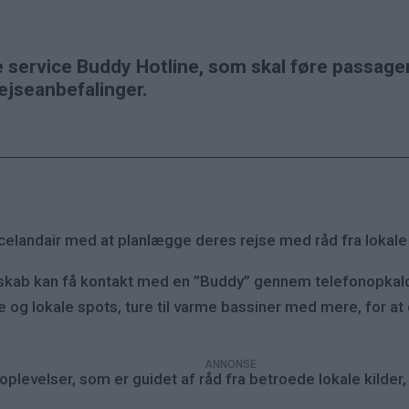
ye service Buddy Hotline, som skal føre passa
rejseanbefalinger.
Icelandair med at planlægge deres rejse med råd fra lokale
lskab kan få kontakt med en ”Buddy” gennem telefonopkald
te og lokale spots, ture til varme bassiner med mere, for a
oplevelser, som er guidet af råd fra betroede lokale kilder