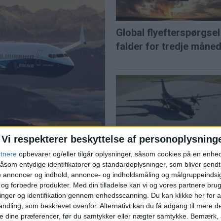
Global flyefterspørgsel
falder for tredje måne
PREMIUM
Vi respekterer beskyttelse af personoplysning
Sønderborg Lufthavn 
k godkendelse
rtnere
opbevarer og/eller tilgår oplysninger, såsom cookies på en enhe
fart på sommeren
åsom entydige identifikatorer og standardoplysninger, som bliver send
men flyets indsættelse hos
de annoncer og indhold, annonce- og indholdsmåling og målgruppeinds
mme til 2027.
e og forbedre produkter.
Med din tilladelse kan vi og vores partnere bru
nger og identifikation gennem enhedsscanning. Du kan klikke her for a
lchef internt
ndling, som beskrevet ovenfor. Alternativt kan du få adgang til mere d
e dine præferencer, før du samtykker eller nægter samtykke. Bemærk, a