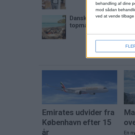
behandling af dine p
mod sådan behandli
ved at vende tilbage
Danskerne valgte igen c
topmål
FLE
Emirates udvider fra
Ma
København efter 15
ove
år
En ny