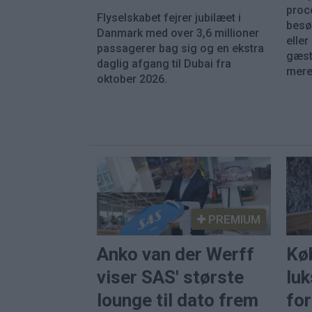
proc
Flyselskabet fejrer jubilæet i
besø
Danmark med over 3,6 millioner
eller
passagerer bag sig og en ekstra
gæst
daglig afgang til Dubai fra
mere 
oktober 2026.
PREMIUM
Anko van der Werff
Kø
viser SAS' største
luk
lounge til dato frem
fo