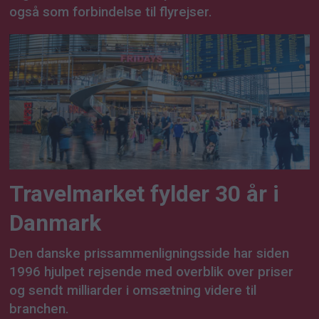
også som forbindelse til flyrejser.
Travelmarket fylder 30 år i
Danmark
Den danske prissammenligningsside har siden
1996 hjulpet rejsende med overblik over priser
og sendt milliarder i omsætning videre til
branchen.