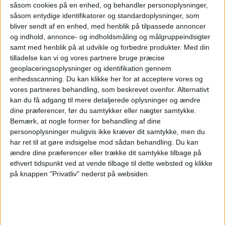
såsom cookies på en enhed, og behandler personoplysninger,
såsom entydige identifikatorer og standardoplysninger, som
bliver sendt af en enhed, med henblik på tilpassede annoncer
Her kan du opleve
og indhold, annonce- og indholdsmåling og målgruppeindsigter
samt med henblik på at udvikle og forbedre produkter.
Med din
total
tilladelse kan vi og vores partnere bruge præcise
geoplaceringsoplysninger og identifikation gennem
enhedsscanning. Du kan klikke her for at acceptere vores og
solformørkelse
vores partneres behandling, som beskrevet ovenfor. Alternativt
kan du få adgang til mere detaljerede oplysninger og ændre
dine præferencer, før du samtykker eller nægter samtykke.
Bemærk, at nogle former for behandling af dine
Den 12. august 2026 kan man opleve delvis
personoplysninger muligvis ikke kræver dit samtykke, men du
solformørkelse i Danmark, men tager man til
har ret til at gøre indsigelse mod sådan behandling.
Du kan
Spanien, Grønland eller Island, kan man opleve
ændre dine præferencer eller trække dit samtykke tilbage på
den totale solformørkelse, hvor solen for en kort
ethvert tidspunkt ved at vende tilbage til dette websted og klikke
på knappen "Privatliv" nederst på websiden.
stund forsvinder helt. Ifølge momondo rejser vi i
stigende grad efter store naturoplevelser, og
rejsesøgemaskinen guider her til 6 steder, hvor
dag bliver til nat.