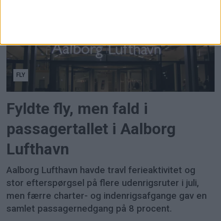
FLY
Fyldte fly, men fald i
passagertallet i Aalborg
Lufthavn
Aalborg Lufthavn havde travl ferieaktivitet og
stor efterspørgsel på flere udenrigsruter i juli,
men færre charter- og indenrigsafgange gav en
samlet passagernedgang på 8 procent.