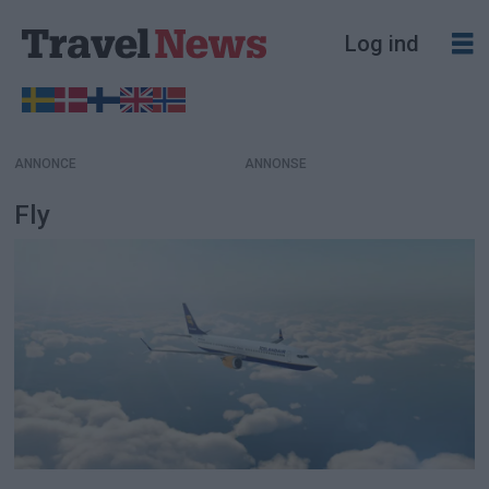
Log ind
ANNONCE
Fly