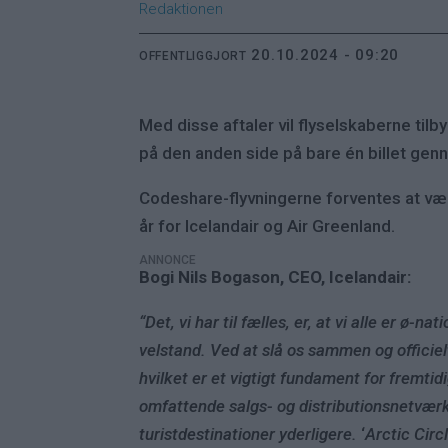
Redaktionen
20.10.2024 - 09:20
OFFENTLIGGJORT
Med disse aftaler vil flyselskaberne t
på den anden side på bare én billet genn
Codeshare-flyvningerne forventes at være
år for Icelandair og Air Greenland.
ANNONCE
Bogi Nils Bogason, CEO, Icelandair:
“Det, vi har til fælles, er, at vi alle er ø
velstand. Ved at slå os sammen og officielt
hvilket er et vigtigt fundament for fremti
omfattende salgs- og distributionsnetvær
turistdestinationer yderligere.
‘
Arctic Circ