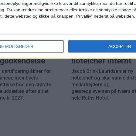
ersonoplysninger muligvis ikke kræver dit samtykke, men du har ret til 
ng.
Du kan ændre dine præferencer eller trække dit samtykke tilbage på
 til dette websted og klikke på knappen "Privatliv" nederst på websiden.
HOTEL
PREMIUM
RE MULIGHEDER
ACCEPTER
eing 737 MAX 7
Ruths Hotel hente
k godkendelse
hotelchef internt
 certificering åbner for
Jacob Brink Lauridsen er ny
rancer, men flyets
hotelchef og skal samle drift
ættelse hos den største
medarbejdere og
 udsættes efter alt at
gæsteoplevelsen på tværs a
e til 2027.
hele Ruths Hotel.