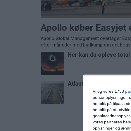
Apollo køber Easyjet
Apollo Global Management overtager Easyj
efter måneder med budkamp om det britisk
Her kan du opleve tota
Atlanta er stadig verde
Vi og vores 1733
pa
personoplysninger, s
henblik på tilpasse
henblik på at udvikl
geoplaceringsoplysni
vores partneres beha
oplysninger og ændr