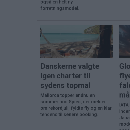
også en helt ny
forretningsmodel.
Danskerne valgte
Gl
igen charter til
fly
sydens topmål
fal
må
Mallorca topper endnu en
sommer hos Spies, der melder
IATA
om rekordjuli, fyldte fly og en klar
inde
tendens til senere booking.
Japa
mode