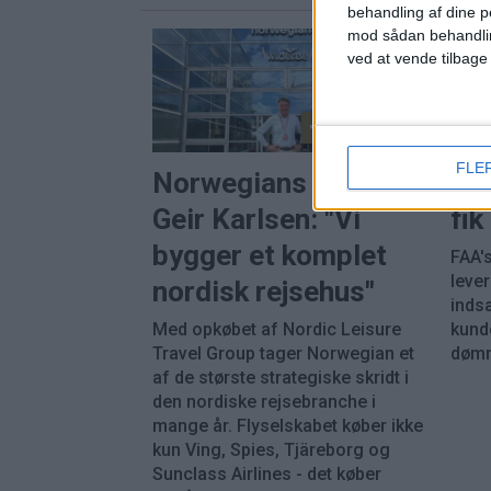
behandling af dine p
mod sådan behandli
ved at vende tilbage
PREMIUM
FLE
Norwegians direktør
Bo
Geir Karlsen: "Vi
fi
bygger et komplet
FAA's
leve
nordisk rejsehus"
inds
Med opkøbet af Nordic Leisure
kunde
Travel Group tager Norwegian et
dømm
af de største strategiske skridt i
den nordiske rejsebranche i
mange år. Flyselskabet køber ikke
kun Ving, Spies, Tjäreborg og
Sunclass Airlines - det køber