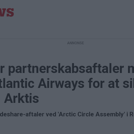
år partnerskabsaftaler 
antic Airways for at si
i Arktis
odeshare-aftaler ved 'Arctic Circle Assembly' i