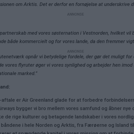
ssionen om Arktis. Det er derfor en fornøjelse at underskrive di
s partnerskab med vores søsternation i Vestnorden, hvilket vi
de både kommercielt og for vores lande, da den fremmer vigt
 rutenetværk opnår vi betydelige fordele, der gør det muligt for
nde vores flyruter øger vi vores synlighed og arbejder hen imod
ationale marked.”
land:
tale er Air Greenland glade for at forbedre forbindelsern
irways bygger vi bro mellem vores samfund og åbner nye dø
 de rige kulturer og betagende landskaber i vores nordli
båndene i hele Norden og Arktis, fra Færøerne og Island til
kerer et spændende kapitel i vores mission om at forbind