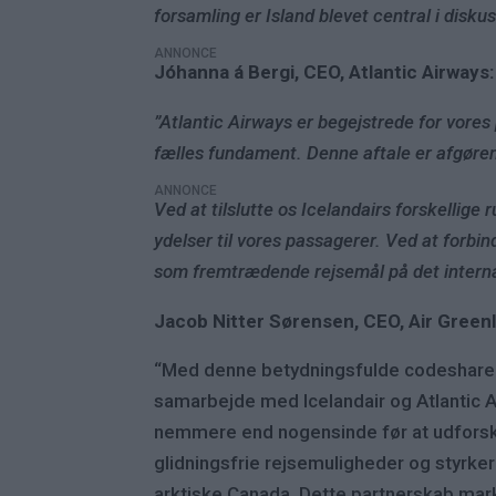
forsamling er Island blevet central i disku
ANNONCE
Jóhanna á Bergi, CEO, Atlantic Airways:
”Atlantic Airways er begejstrede for vore
fælles fundament. Denne aftale er afgøren
ANNONCE
Ved at tilslutte os Icelandairs forskellige
ydelser til vores passagerer. Ved at forbi
som fremtrædende rejsemål på det intern
Jacob Nitter Sørensen, CEO, Air Green
“Med denne betydningsfulde codeshare-af
samarbejde med Icelandair og Atlantic A
nemmere end nogensinde før at udforske
glidningsfrie rejsemuligheder og styrker 
arktiske Canada. Dette partnerskab mar