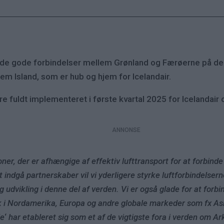
ilbyde gode forbindelser mellem Grønland og Færøerne på 
em Island, som er hub og hjem for Icelandair.
 fuldt implementeret i første kvartal 2025 for Icelandair 
-nationer, der er afhængige af effektiv lufttransport for at forbi
 indgå partnerskaber vil vi yderligere styrke luftforbindelserne
dig udvikling i denne del af verden. Vi er også glade for at f
k i Nordamerika, Europa og andre globale markeder som fx A
le
‘
har etableret sig som et af de vigtigste fora i verden om Ark