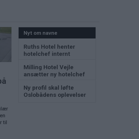
Nyt om navne
Ruths Hotel henter
hotelchef internt
Milling Hotel Vejle
ansætter ny hotelchef
på
Ny profil skal løfte
Oslobådens oplevelser
ulær
nen
 til