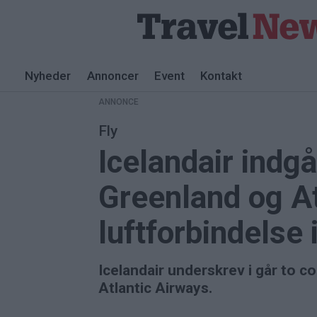
Nyheder
Annoncer
Event
Kontakt
ANNONCE
Fly
Icelandair indg
Greenland og Atl
luftforbindelse 
Icelandair underskrev i går to c
Atlantic Airways.