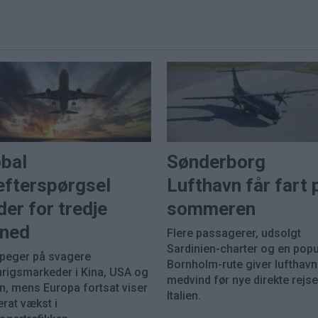
obal
Sønderborg
efterspørgsel
Lufthavn får fart 
der for tredje
sommeren
ned
Flere passagerer, udsolgt
Sardinien-charter og en pop
 peger på svagere
Bornholm-rute giver lufthav
nrigsmarkeder i Kina, USA og
medvind før nye direkte rejser
n, mens Europa fortsat viser
Italien.
rat vækst i