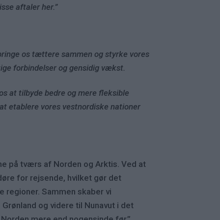
sse aftaler her.”
l bringe os tættere sammen og styrke vores
ige forbindelser og gensidig vækst.
 os at tilbyde bedre og mere fleksible
 at etablere vores vestnordiske nationer
e på tværs af Norden og Arktis. Ved at
re for rejsende, hvilket gør det
ge regioner. Sammen skaber vi
 Grønland og videre til Nunavut i det
e Norden mere end nogensinde før.”