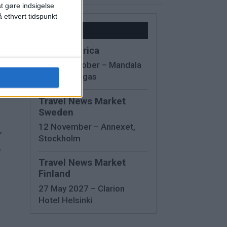
at gøre indsigelse
 ethvert tidspunkt
Kalender
IMEX America
13 - 15 October – Mandala
Bay, Las Vegas
r
Travel News Market
Sweden
12 November – Annexet,
,
Stockholm
f
Travel News Market
Finland
27 May 2027 – Clarion
Hotel Helsinki