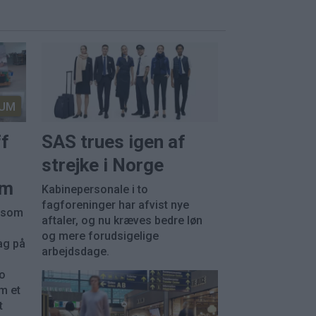
UM
ff
SAS trues igen af
strejke i Norge
em
Kabinepersonale i to
fagforeninger har afvist nye
, som
aftaler, og nu kræves bedre løn
og mere forudsigelige
ag på
arbejdsdage.
ko
m et
t