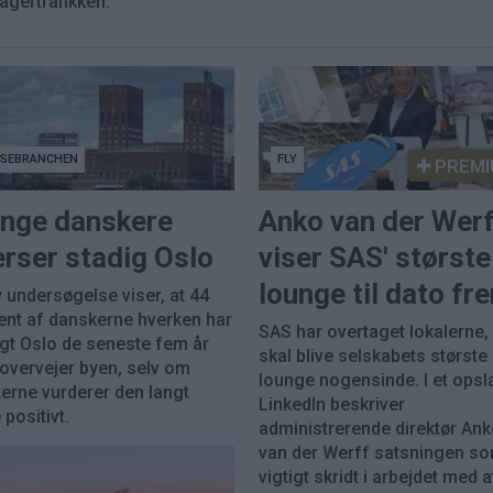
agertrafikken.
JSEBRANCHEN
FLY
PREMI
nge danskere
Anko van der Wer
rser stadig Oslo
viser SAS' største
lounge til dato fr
 undersøgelse viser, at 44
ent af danskerne hverken har
SAS har overtaget lokalerne
gt Oslo de seneste fem år
skal blive selskabets største
 overvejer byen, selv om
lounge nogensinde. I et opsl
erne vurderer den langt
LinkedIn beskriver
positivt.
administrerende direktør An
van der Werff satsningen so
vigtigt skridt i arbejdet med a