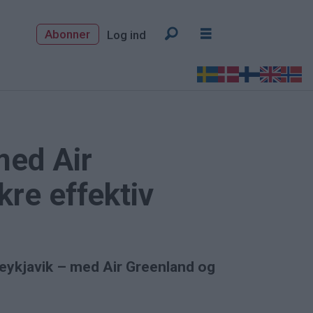
Abonner
Log ind
med Air
kre effektiv
 Reykjavik – med Air Greenland og