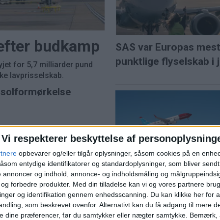
 efter budkamp
SAS var Europas mes
punktlige flyselskab i j
et for 5,7 milliarder pund
e lavprisselskab.
l solformørkelse
Vi respekterer beskyttelse af personoplysning
ns travleste lufthavn
rtnere
opbevarer og/eller tilgår oplysninger, såsom cookies på en enhe
Norwegian når højest
åsom entydige identifikatorer og standardoplysninger, som bliver send
juli siden pandemien
de annoncer og indhold, annonce- og indholdsmåling og målgruppeinds
e og forbedre produkter.
Med din tilladelse kan vi og vores partnere bru
nger og identifikation gennem enhedsscanning. Du kan klikke her for a
ndling, som beskrevet ovenfor. Alternativt kan du få adgang til mere d
e dine præferencer, før du samtykker eller nægter samtykke. Bemærk, a