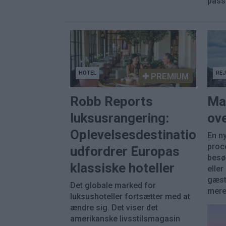
pass
HOTEL
RE
PREMIUM
Robb Reports
Ma
luksusrangering:
ove
Oplevelsesdestinationer
En ny
proc
udfordrer Europas
besø
klassiske hoteller
eller
gæst
Det globale marked for
mere 
luksushoteller fortsætter med at
ændre sig. Det viser det
amerikanske livsstilsmagasin