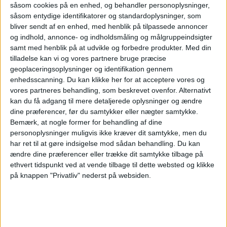
såsom cookies på en enhed, og behandler personoplysninger,
Hildebrandt Hammer Hotels, som i sit seneste
såsom entydige identifikatorer og standardoplysninger, som
bliver sendt af en enhed, med henblik på tilpassede annoncer
regnskab landede et overskud på lige under ti
og indhold, annonce- og indholdsmåling og målgruppeindsigter
millioner.
samt med henblik på at udvikle og forbedre produkter.
Med din
tilladelse kan vi og vores partnere bruge præcise
geoplaceringsoplysninger og identifikation gennem
Bare 10-15 procent af kædens 145.000 årlige
enhedsscanning. Du kan klikke her for at acceptere vores og
gæster er danskere, og David Olsen forklarer,
vores partneres behandling, som beskrevet ovenfor. Alternativt
kan du få adgang til mere detaljerede oplysninger og ændre
at halvdelen af dem er turister.
dine præferencer, før du samtykker eller nægter samtykke.
Bemærk, at nogle former for behandling af dine
personoplysninger muligvis ikke kræver dit samtykke, men du
»Vi har, siden coronapandemien lagde sig,
har ret til at gøre indsigelse mod sådan behandling.
Du kan
haft én lang opadgående kurve. Det gælder
ændre dine præferencer eller trække dit samtykke tilbage på
ethvert tidspunkt ved at vende tilbage til dette websted og klikke
særligt på det europæiske marked,« fortæller
på knappen "Privatliv" nederst på websiden.
David Olsen.
Billedet er det samme i resten af kongeriget,