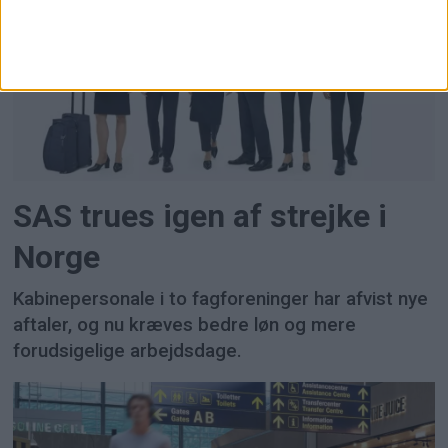
SAS trues igen af strejke i
Norge
Kabinepersonale i to fagforeninger har afvist nye
aftaler, og nu kræves bedre løn og mere
forudsigelige arbejdsdage.