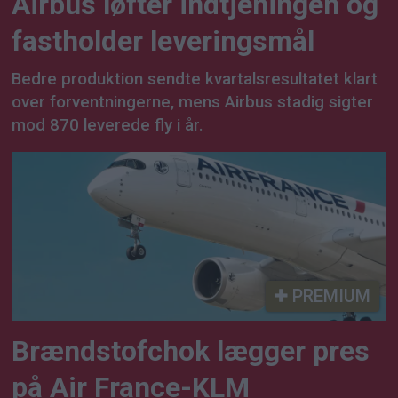
Airbus løfter indtjeningen og
fastholder leveringsmål
Bedre produktion sendte kvartalsresultatet klart
over forventningerne, mens Airbus stadig sigter
mod 870 leverede fly i år.
PREMIUM
Brændstofchok lægger pres
på Air France-KLM