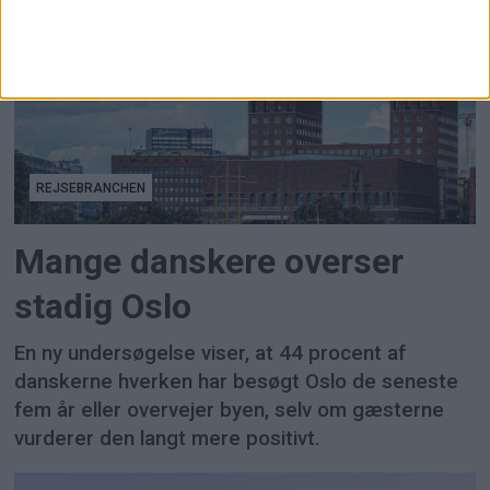
REJSEBRANCHEN
Mange danskere overser
stadig Oslo
En ny undersøgelse viser, at 44 procent af
danskerne hverken har besøgt Oslo de seneste
fem år eller overvejer byen, selv om gæsterne
vurderer den langt mere positivt.