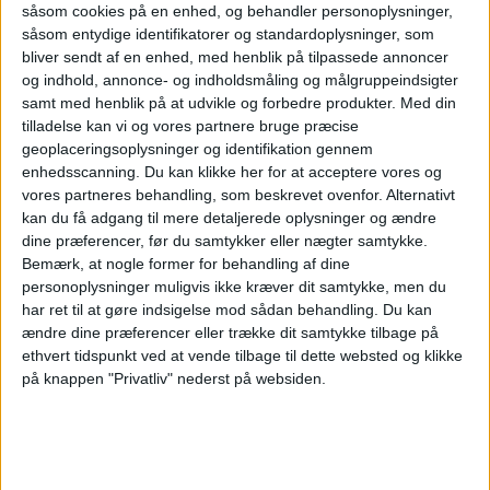
såsom cookies på en enhed, og behandler personoplysninger,
Roms lufthavn
såsom entydige identifikatorer og standardoplysninger, som
bliver sendt af en enhed, med henblik på tilpassede annoncer
og indhold, annonce- og indholdsmåling og målgruppeindsigter
satser 9 milliarder
samt med henblik på at udvikle og forbedre produkter.
Med din
tilladelse kan vi og vores partnere bruge præcise
euro - skal være
geoplaceringsoplysninger og identifikation gennem
enhedsscanning. Du kan klikke her for at acceptere vores og
vores partneres behandling, som beskrevet ovenfor. Alternativt
klar til
kan du få adgang til mere detaljerede oplysninger og ændre
dine præferencer, før du samtykker eller nægter samtykke.
Bemærk, at nogle former for behandling af dine
jubilæumsåret
personoplysninger muligvis ikke kræver dit samtykke, men du
har ret til at gøre indsigelse mod sådan behandling.
Du kan
ændre dine præferencer eller trække dit samtykke tilbage på
2033
ethvert tidspunkt ved at vende tilbage til dette websted og klikke
på knappen "Privatliv" nederst på websiden.
Roms hovedlufthavn Fiumicino planlægger en
investering på 9 milliarder euro for næsten at
fordoble kapaciteten. Målet er at have en ny