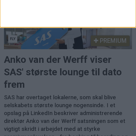
FLY
PREMIUM
Anko van der Werff viser
SAS' største lounge til dato
frem
SAS har overtaget lokalerne, som skal blive
selskabets største lounge nogensinde. I et
opslag på LinkedIn beskriver administrerende
direktør Anko van der Werff satsningen som et
vigtigt skridt i arbejdet med at styrke