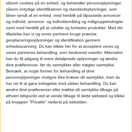
såsom cookies på en enhed, og behandler personoplysninger,
såsom entydige identifikatorer og standardoplysninger, som
I sommeren 2024 var København en sand
bliver sendt af en enhed, med henblik på tilpassede annoncer
og indhold, annonce- og indholdsmåling og målgruppeindsigter
Hollywood-magnet: Reese Witherspoon,
samt med henblik på at udvikle og forbedre produkter.
Med din
tilladelse kan vi og vores partnere bruge præcise
Jeremy Allen White, Bradley Cooper, Matt
geoplaceringsoplysninger og identifikation gennem
Damon, Liam Hemsworth var alle på besøg i
enhedsscanning. Du kan klikke her for at acceptere vores og
vores partneres behandling, som beskrevet ovenfor. Alternativt
den danske hovedstad.
kan du få adgang til mere detaljerede oplysninger og ændre
dine præferencer, før du samtykker eller nægter samtykke.
ANNONCE
Bemærk, at nogle former for behandling af dine
»Der er rigtig mange amerikanere, som har
personoplysninger muligvis ikke kræver dit samtykke, men du
opdaget København og Danmark som
har ret til at gøre indsigelse mod sådan behandling.
Du kan
ændre dine præferencer eller trække dit samtykke tilbage på
feriemål. Udviklingen er hjulpet rigtig godt på
ethvert tidspunkt ved at vende tilbage til dette websted og klikke
vej af, at flere
celebrities
har rejst hertil og
på knappen "Privatliv" nederst på websiden.
annoncerer på sociale medier, at det er dejligt
at være i fredelige København, hvor de kan gå
uantastet rundt,« forklarer han.