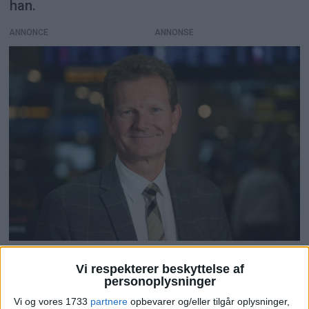
han.
ANNONCE
Hollywoodstjerner
Vi respekterer beskyttelse af
personoplysninger
tiltrækker flere turister
Vi og vores 1733
partnere
opbevarer og/eller tilgår oplysninger,