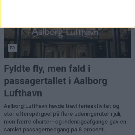
FLY
Fyldte fly, men fald i
passagertallet i Aalborg
Lufthavn
Aalborg Lufthavn havde travl ferieaktivitet og
stor efterspørgsel på flere udenrigsruter i juli,
men færre charter- og indenrigsafgange gav en
samlet passagernedgang på 8 procent.