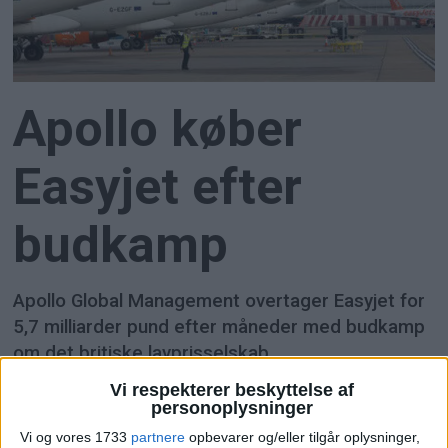
Apollo køber
Easyjet efter
budkamp
Apollo Global Management overtager Easyjet for
5,7 milliarder pund efter måneder med budkamp
om det britiske lavprisselskab.
Her kan du opleve total
Vi respekterer beskyttelse af
personoplysninger
solformørkelse
Vi og vores 1733
partnere
opbevarer og/eller tilgår oplysninger,