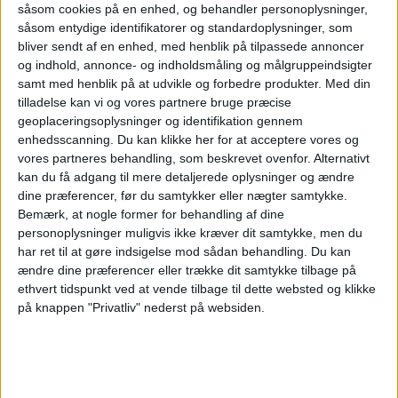
såsom cookies på en enhed, og behandler personoplysninger,
såsom entydige identifikatorer og standardoplysninger, som
Atlanta er stadig verdens
bliver sendt af en enhed, med henblik på tilpassede annoncer
travleste lufthavn
og indhold, annonce- og indholdsmåling og målgruppeindsigter
samt med henblik på at udvikle og forbedre produkter.
Med din
tilladelse kan vi og vores partnere bruge præcise
geoplaceringsoplysninger og identifikation gennem
enhedsscanning. Du kan klikke her for at acceptere vores og
vores partneres behandling, som beskrevet ovenfor. Alternativt
kan du få adgang til mere detaljerede oplysninger og ændre
dine præferencer, før du samtykker eller nægter samtykke.
Bemærk, at nogle former for behandling af dine
personoplysninger muligvis ikke kræver dit samtykke, men du
har ret til at gøre indsigelse mod sådan behandling.
Du kan
ændre dine præferencer eller trække dit samtykke tilbage på
PREMIUM
ethvert tidspunkt ved at vende tilbage til dette websted og klikke
på knappen "Privatliv" nederst på websiden.
Norwegian kritiserer køerne
på Kastrup - kan flytte trafik