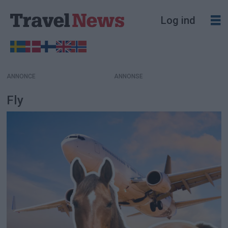
Log ind
ANNONCE
Fly