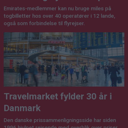
Emirates-medlemmer kan nu bruge miles på
togbilletter hos over 40 operatører i 12 lande,
også som forbindelse til flyrejser.
Travelmarket fylder 30 år i
Danmark
Den danske prissammenligningsside har siden
1996 hjulpet rejsende med overblik over priser