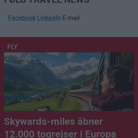
Facebook
LinkedIn
E-mail
FLY
Skywards-miles åbner
12.000 togrejser i Europa