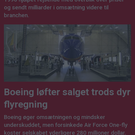
og sendt milliarder i omsætning videre til
branchen.
Boeing løfter salget trods dyr
flyregning
Boeing øger omsætningen og mindsker
underskuddet, men forsinkede Air Force One-fly
koster selskabet yderligere 280 millioner dollar.