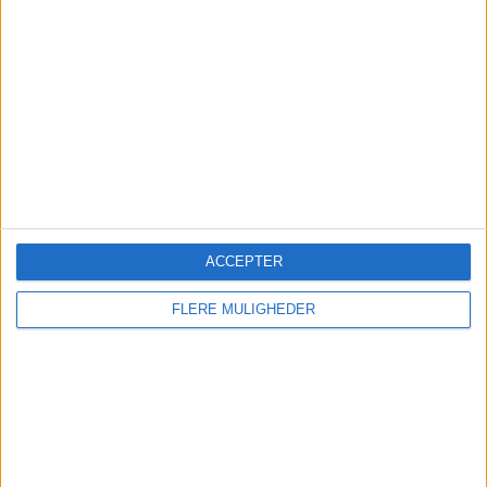
Ruths Hotel henter hotelchef
internt
Milling Hotel Vejle ansætter ny
hotelchef
Ny profil skal løfte Oslobådens
oplevelser
ACCEPTER
FLERE MULIGHEDER