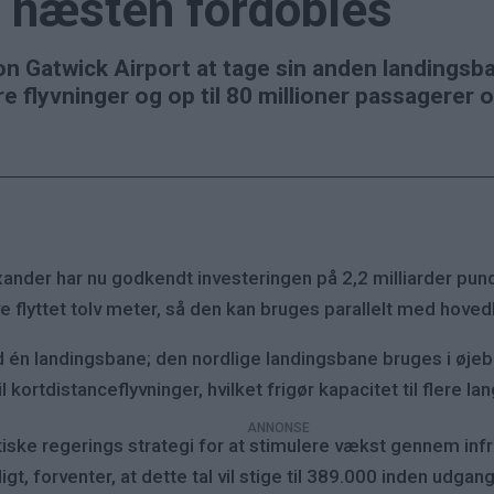
n næsten fordobles
on Gatwick Airport at tage sin anden landingsb
e flyvninger og op til 80 millioner passagerer 
xander har nu godkendt investeringen på 2,2 milliarder pund.
e flyttet tolv meter, så den kan bruges parallelt med hove
 én landingsbane; den nordlige landingsbane bruges i øjebl
 kortdistanceflyvninger, hvilket frigør kapacitet til flere 
tiske regerings strategi for at stimulere vækst gennem infra
gt, forventer, at dette tal vil stige til 389.000 inden udga