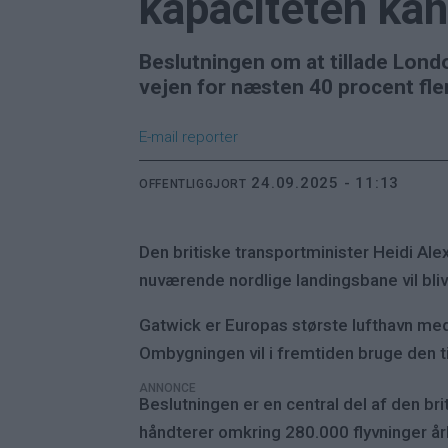
kapaciteten ka
Beslutningen om at tillade Lond
vejen for næsten 40 procent fler
E-mail
reporter
24.09.2025 - 11:13
OFFENTLIGGJORT
Den britiske transportminister Heidi Ale
nuværende nordlige landingsbane vil bliv
Gatwick er Europas største lufthavn med
Ombygningen vil i fremtiden bruge den til
ANNONCE
Beslutningen er en central del af den bri
håndterer omkring 280.000 flyvninger årli