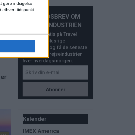
at gøre indsigelse
 ethvert tidspunkt
NYHEDSBREV OM
REJSEINDUSTRIEN
Abonner gratis på Travel
News’ indholdsrige
UM
nyhedsbrev og få de seneste
nyheder fra rejseindustrien
hver hverdagsmorgen.
ner
Kalender
IMEX America