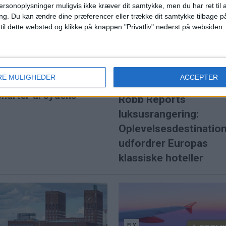
ersonoplysninger muligvis ikke kræver dit samtykke, men du har ret til 
ng.
Du kan ændre dine præferencer eller trække dit samtykke tilbage på
men flyets indsættelse hos
 til dette websted og klikke på knappen "Privatliv" nederst på websiden.
mme til 2027.
lchef internt
PREMI
RE MULIGHEDER
ACCEPTER
harter til sydens
Robb Reports
luksusrangering:
Oplevelsesdestinatio
udfordrer Europas
klassiske hoteller
FLY