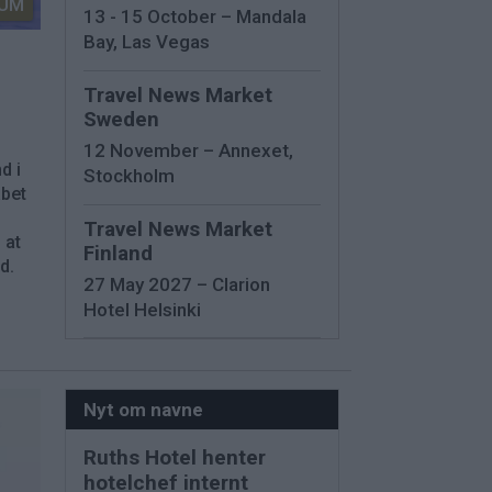
UM
13 - 15 October – Mandala
Bay, Las Vegas
Travel News Market
Sweden
12 November – Annexet,
d i
Stockholm
abet
Travel News Market
 at
Finland
d.
27 May 2027 – Clarion
Hotel Helsinki
Nyt om navne
Ruths Hotel henter
hotelchef internt