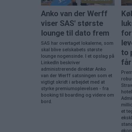
Anko van der Werff
Kø
viser SAS' største
luk
lounge til dato frem
fo
lev
SAS har overtaget lokalerne, som
skal blive selskabets største
to 
lounge nogensinde. I et opslag på
får
LinkedIn beskriver
administrerende direktør Anko
Prem
van der Werff satsningen som et
robu
vigtigt skridt i arbejdet med at
Stra
styrke premiumoplevelsen - fra
hote
booking til boarding og videre om
Admir
bord.
mill
et te
eksk
stand
økon