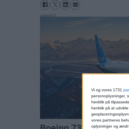
ANNONCE
Vi og vores 1731
pa
personoplysninger, s
henblik på tilpasse
henblik på at udvikl
geoplaceringsoplysni
vores partneres beha
Boeing 737 MAX 7 fi
oplysninger og ændr