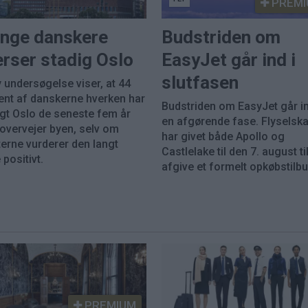
PREMI
nge danskere
Budstriden om
rser stadig Oslo
EasyJet går ind i
slutfasen
 undersøgelse viser, at 44
ent af danskerne hverken har
Budstriden om EasyJet går in
gt Oslo de seneste fem år
en afgørende fase. Flyselsk
 overvejer byen, selv om
har givet både Apollo og
erne vurderer den langt
Castlelake til den 7. august til
positivt.
afgive et formelt opkøbstilbu
PREMIUM