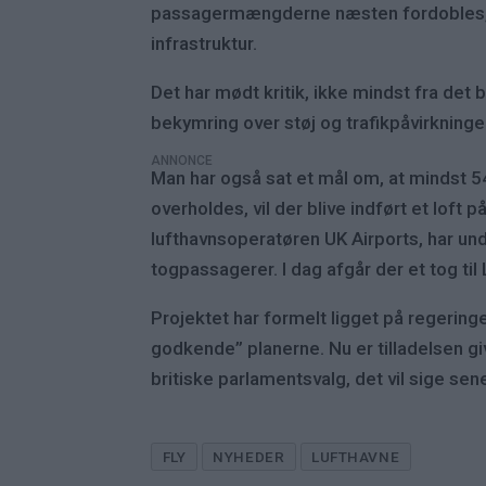
passagermængderne næsten fordobles, fra
infrastruktur.
Det har mødt kritik, ikke mindst fra det
bekymring over støj og trafikpåvirkninge
ANNONCE
Man har også sat et mål om, at mindst 54
overholdes, vil der blive indført et loft 
lufthavnsoperatøren UK Airports, har u
togpassagerer. I dag afgår der et tog ti
Projektet har formelt ligget på regeringe
godkende” planerne. Nu er tilladelsen g
britiske parlamentsvalg, det vil sige sen
FLY
NYHEDER
LUFTHAVNE