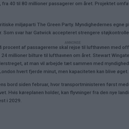
 40 til 80 millioner passagerer om året. Projektet omfat
 britiske miljøparti The Green Party. Myndighedernes egne p
r. Som svar har Gatwick accepteret strengere støjkontroller
 procent af passagererne skal rejse til lufthavnen med offe
på 24 millioner bilture til lufthavnen om året. Stewart Winga
nderstreget, at man vil arbejde tæt sammen med myndighed
l London hvert fjerde minut, men kapaciteten kan blive øget.
ns bord siden februar, hvor transportministeren først meddelt
ivet. Hvis køreplanen holder, kan flyvninger fra den nye l
est i 2029.