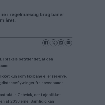
ane i regelmæssig brug baner
om året.
 I praksis betyder det, at den
dbanen.
ikket kun som taxibane eller reserve.
langdistanceflyvninger fra hovedbanen.
struktur. Gatwick, der i øjeblikket
ngen af 2030’erne. Samtidig kan