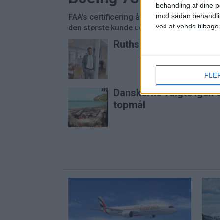
behandling af dine p
mod sådan behandli
FAA's certificering åbner for leverancer, 
ved at vende tilbage
den største kunde udsættes efter alt at dø
Ruths Hotel henter hote
FLE
Danskerne valgte igen c
topmål