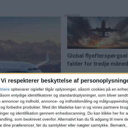
Global flyefterspørgsel
falder for tredje måne
Vi respekterer beskyttelse af personoplysning
rtnere
opbevarer og/eller tilgår oplysninger, såsom cookies på en enhe
åsom entydige identifikatorer og standardoplysninger, som bliver send
de annoncer og indhold, annonce- og indholdsmåling og målgruppeinds
e og forbedre produkter.
Med din tilladelse kan vi og vores partnere bru
PREMIUM
nger og identifikation gennem enhedsscanning. Du kan klikke her for a
Sønderborg Lufthavn 
ndling, som beskrevet ovenfor. Alternativt kan du få adgang til mere d
k godkendelse
e dine præferencer, før du samtykker eller nægter samtykke. Bemærk, a
fart på sommeren