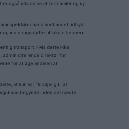
ter også udvidelse af terminaler og ny
laninspektører har blandt andet udtrykt
 og isoleringsstøtte til lokale beboere.
ntlig transport. Hvis dette ikke
te, administrerende direktør for
erne for at øge andelen af
e, at hun var “tilbøjelig til at
andingsbane begynde inden det næste