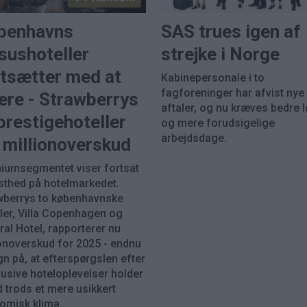
benhavns
SAS trues igen af
sushoteller
strejke i Norge
rtsætter med at
Kabinepersonale i to
fagforeninger har afvist nye
ere - Strawberrys
aftaler, og nu kræves bedre 
prestigehoteller
og mere forudsigelige
arbejdsdage.
 millionoverskud
iumsegmentet viser fortsat
sthed på hotelmarkedet.
wberrys to københavnske
ller, Villa Copenhagen og
al Hotel, rapporterer nu
ionoverskud for 2025 - endnu
gn på, at efterspørgslen efter
lusive hoteloplevelser holder
 trods et mere usikkert
omisk klima.