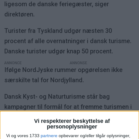
ligesom de danske feriegæster, siger
direktøren.
Turister fra Tyskland udgør næsten 30
procent af alle overnatninger i dansk turisme.
Danske turister udgør knap 50 procent.
ANNONCE
Ifølge NordJyske rummer opgørelsen ikke
særskilte tal for Nordjylland.
Dansk Kyst- og Naturturisme står bag
kampagner til formål for at fremme turismen i
Danmark som kampagnen “Elsker Danmark”,
Vi respekterer beskyttelse af
personoplysninger
der i år afholdes for fjerde gang.
Vi og vores 1733
partnere
opbevarer og/eller tilgår oplysninger,