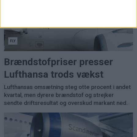
FLY
Brændstofpriser presser
Lufthansa trods vækst
Lufthansas omsætning steg otte procent i andet
kvartal, men dyrere brændstof og strejker
sendte driftsresultat og overskud markant ned.