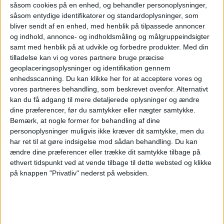
såsom cookies på en enhed, og behandler personoplysninger,
såsom entydige identifikatorer og standardoplysninger, som
TURISME
NYHEDER
bliver sendt af en enhed, med henblik på tilpassede annoncer
og indhold, annonce- og indholdsmåling og målgruppeindsigter
samt med henblik på at udvikle og forbedre produkter.
Med din
tilladelse kan vi og vores partnere bruge præcise
geoplaceringsoplysninger og identifikation gennem
ANNONCE
enhedsscanning. Du kan klikke her for at acceptere vores og
vores partneres behandling, som beskrevet ovenfor. Alternativt
kan du få adgang til mere detaljerede oplysninger og ændre
dine præferencer, før du samtykker eller nægter samtykke.
Bemærk, at nogle former for behandling af dine
personoplysninger muligvis ikke kræver dit samtykke, men du
har ret til at gøre indsigelse mod sådan behandling.
Du kan
ændre dine præferencer eller trække dit samtykke tilbage på
ethvert tidspunkt ved at vende tilbage til dette websted og klikke
på knappen "Privatliv" nederst på websiden.