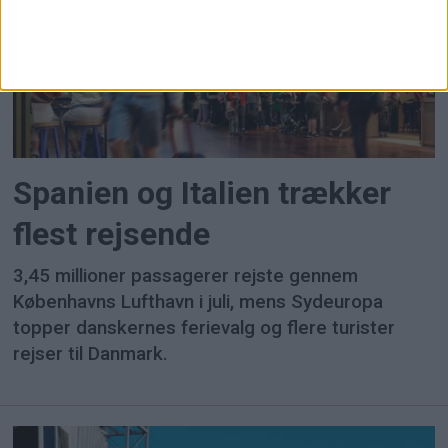
Spanien og Italien trækker
flest rejsende
3,45 millioner passagerer rejste gennem
Københavns Lufthavn i juli, mens Sydeuropa
topper danskernes ferievalg og flere turister
rejser til Danmark.