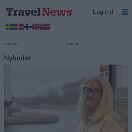
Log ind
ANNONCE
Nyheder