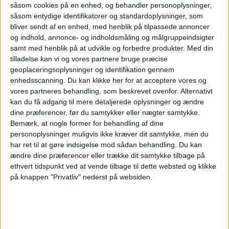
såsom cookies på en enhed, og behandler personoplysninger,
og en hund, der bevæger sig rundt mellem
såsom entydige identifikatorer og standardoplysninger, som
bliver sendt af en enhed, med henblik på tilpassede annoncer
kontorstolene.
og indhold, annonce- og indholdsmåling og målgruppeindsigter
samt med henblik på at udvikle og forbedre produkter.
Med din
– Det er måske ikke helt klassisk erhvervsliv,
tilladelse kan vi og vores partnere bruge præcise
geoplaceringsoplysninger og identifikation gennem
men det er også det, der gør min hverdag
enhedsscanning. Du kan klikke her for at acceptere vores og
vores partneres behandling, som beskrevet ovenfor. Alternativt
speciel. Vi er en familie, der driver hoteller, så
kan du få adgang til mere detaljerede oplysninger og ændre
det føles helt naturligt, at arbejde og familieliv
dine præferencer, før du samtykker eller nægter samtykke.
Bemærk, at nogle former for behandling af dine
hænger sammen, siger Dorte Milling.
personoplysninger muligvis ikke kræver dit samtykke, men du
har ret til at gøre indsigelse mod sådan behandling.
Du kan
ANNONCE
ændre dine præferencer eller trække dit samtykke tilbage på
I 2025 blev Jan og Dorte Milling kåret som
ethvert tidspunkt ved at vende tilbage til dette websted og klikke
Årets Ejerledere i Danmark. Den runde
på knappen "Privatliv" nederst på websiden.
fødselsdag markeres med en ferie sammen
med børn og børnebørn.