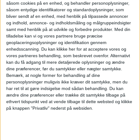
såsom cookies på en enhed, og behandler personoplysninger,
såsom entydige identifikatorer og standardoplysninger, som
bliver sendt af en enhed, med henblik på tilpassede annoncer
og indhold, annonce- og indholdsmåling og målgruppeindsigter
samt med henblik på at udvikle og forbedre produkter.
Med din
tilladelse kan vi og vores partnere bruge præcise
geoplaceringsoplysninger og identifikation gennem
enhedsscanning. Du kan klikke her for at acceptere vores og
vores partneres behandling, som beskrevet ovenfor. Alternativt
Apollo køber
kan du få adgang til mere detaljerede oplysninger og ændre
dine præferencer, før du samtykker eller nægter samtykke.
Easyjet efter
Bemærk, at nogle former for behandling af dine
personoplysninger muligvis ikke kræver dit samtykke, men du
har ret til at gøre indsigelse mod sådan behandling.
Du kan
budkamp
ændre dine præferencer eller trække dit samtykke tilbage på
ethvert tidspunkt ved at vende tilbage til dette websted og klikke
på knappen "Privatliv" nederst på websiden.
Apollo Global Management overtager Easyjet for
5,7 milliarder pund efter måneder med budkamp
om det britiske lavprisselskab.