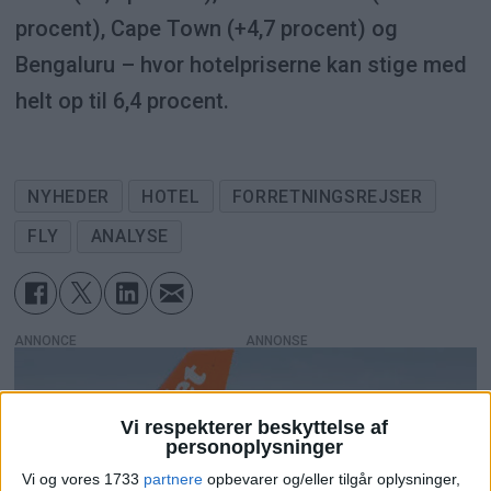
procent), Cape Town (+4,7 procent) og
Bengaluru – hvor hotelpriserne kan stige med
helt op til 6,4 procent.
NYHEDER
HOTEL
FORRETNINGSREJSER
FLY
ANALYSE
ANNONCE
Vi respekterer beskyttelse af
personoplysninger
Vi og vores 1733
partnere
opbevarer og/eller tilgår oplysninger,