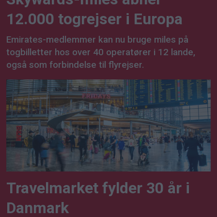
12.000 togrejser i Europa
Emirates-medlemmer kan nu bruge miles på
togbilletter hos over 40 operatører i 12 lande,
også som forbindelse til flyrejser.
Travelmarket fylder 30 år i
Danmark