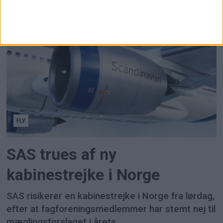
Lufthansas omsætning steg otte procent i andet
kvartal, men dyrere brændstof og strejker
sendte driftsresultat og overskud markant ned.
FLY
SAS trues af ny
kabinestrejke i Norge
SAS risikerer en kabinestrejke i Norge fra lørdag,
efter at fagforeningsmedlemmer har stemt nej til
mæglingsforslaget i årets