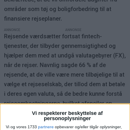
områder som tøj og boligforbedring til at
finansiere rejseplaner.
ANNONCE
Rejsende værdsætter fortsat fintech-
tjenester, der tilbyder gennemsigtighed og
hjælper dem med at undgå valutagebyrer (FX),
når de rejser. Navnlig sagde 66 % af de
rejsende, at de ville være mere tilbøjelige til at
vælge et rejseselskab, der tillod dem at betale
i deres egen valuta, så de bedre kunne forstå
rejseomkostningerne, hvilket afspejler en
markant stigning på 18 % i forhold til sidste år.
Vi respekterer beskyttelse af
personoplysninger
Vi og vores 1733
partnere
opbevarer og/eller tilgår oplysninger,