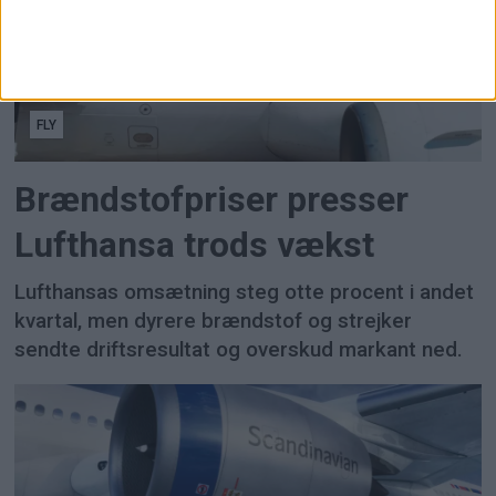
FLY
Brændstofpriser presser
Lufthansa trods vækst
Lufthansas omsætning steg otte procent i andet
kvartal, men dyrere brændstof og strejker
sendte driftsresultat og overskud markant ned.