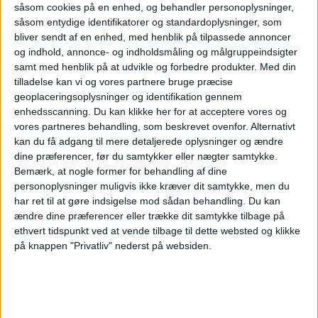
såsom cookies på en enhed, og behandler personoplysninger,
TURISME
NYHEDER
såsom entydige identifikatorer og standardoplysninger, som
bliver sendt af en enhed, med henblik på tilpassede annoncer
og indhold, annonce- og indholdsmåling og målgruppeindsigter
samt med henblik på at udvikle og forbedre produkter.
Med din
tilladelse kan vi og vores partnere bruge præcise
ANNONCE
geoplaceringsoplysninger og identifikation gennem
enhedsscanning. Du kan klikke her for at acceptere vores og
vores partneres behandling, som beskrevet ovenfor. Alternativt
kan du få adgang til mere detaljerede oplysninger og ændre
dine præferencer, før du samtykker eller nægter samtykke.
Bemærk, at nogle former for behandling af dine
personoplysninger muligvis ikke kræver dit samtykke, men du
har ret til at gøre indsigelse mod sådan behandling.
Du kan
ændre dine præferencer eller trække dit samtykke tilbage på
ethvert tidspunkt ved at vende tilbage til dette websted og klikke
på knappen "Privatliv" nederst på websiden.