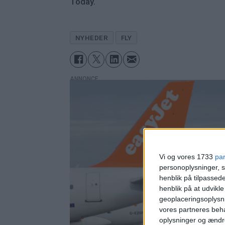
Today.
NYHEDER
FLY
ANNONCE
Vi og vores 1733
pa
personoplysninger, s
henblik på tilpasse
henblik på at udvikl
geoplaceringsoplysni
vores partneres beha
oplysninger og ændr