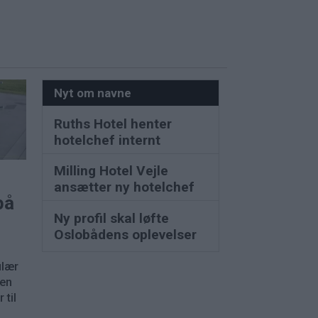
Nyt om navne
Ruths Hotel henter
hotelchef internt
Milling Hotel Vejle
ansætter ny hotelchef
på
Ny profil skal løfte
Oslobådens oplevelser
ulær
nen
 til