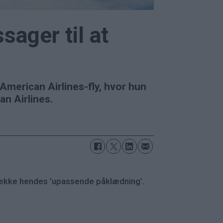
sager til at
merican Airlines-fly, hvor hun
an Airlines.
t dække hendes ’upassende påklædning’.