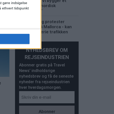
Karlsen: "Vi bygger et
at gøre indsigelse
komplet nordisk
 ethvert tidspunkt
rejsehus"
Strejke og protester
t
venter på Mallorca - kan
påvirke ferie trafikken
uli
NYHEDSBREV OM
REJSEINDUSTRIEN
Abonner gratis på Travel
News’ indholdsrige
nyhedsbrev og få de seneste
nyheder fra rejseindustrien
e
hver hverdagsmorgen.