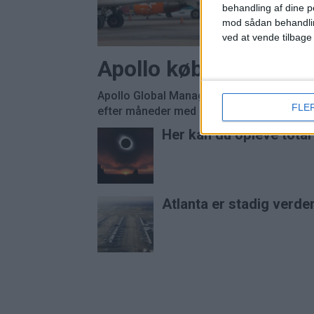
behandling af dine p
mod sådan behandli
ved at vende tilbage
Apollo køber Easyjet
Apollo Global Management overtager Easyj
FLE
efter måneder med budkamp om det britisk
Her kan du opleve tota
Atlanta er stadig verde