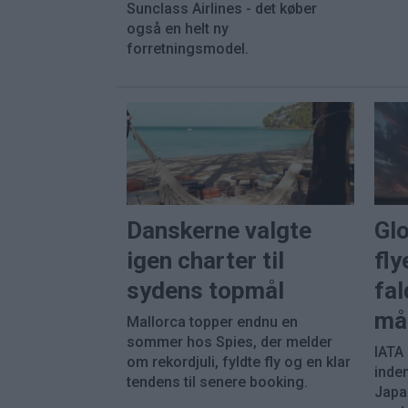
Sunclass Airlines - det køber
også en helt ny
forretningsmodel.
Danskerne valgte
Gl
igen charter til
fly
sydens topmål
fal
må
Mallorca topper endnu en
sommer hos Spies, der melder
IATA
om rekordjuli, fyldte fly og en klar
inde
tendens til senere booking.
Japa