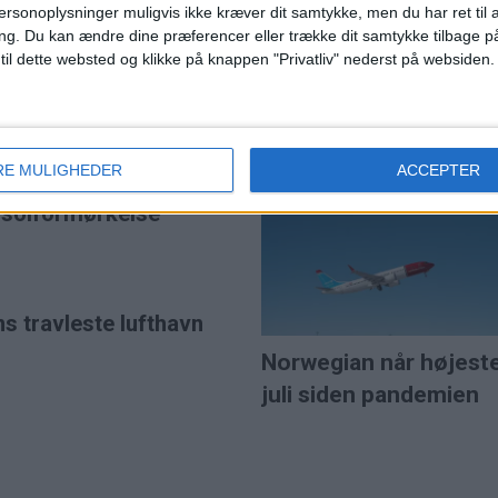
ersonoplysninger muligvis ikke kræver dit samtykke, men du har ret til 
ng.
Du kan ændre dine præferencer eller trække dit samtykke tilbage på
 til dette websted og klikke på knappen "Privatliv" nederst på websiden.
 efter budkamp
SAS var Europas mes
punktlige flyselskab i j
et for 5,7 milliarder pund
RE MULIGHEDER
ACCEPTER
e lavprisselskab.
l solformørkelse
ns travleste lufthavn
Norwegian når højest
juli siden pandemien