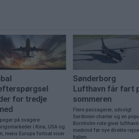
obal
Sønderborg
efterspørgsel
Lufthavn får fart 
der for tredje
sommeren
ned
Flere passagerer, udsolgt
Sardinien-charter og en pop
 peger på svagere
Bornholm-rute giver lufthav
nrigsmarkeder i Kina, USA og
medvind før nye direkte rejser
n, mens Europa fortsat viser
Italien.