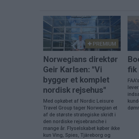
PREMIUM
Norwegians direktør
Bo
Geir Karlsen: "Vi
fi
bygger et komplet
FAA's
leve
nordisk rejsehus"
inds
Med opkøbet af Nordic Leisure
kunde
Travel Group tager Norwegian et
dømm
af de største strategiske skridt i
den nordiske rejsebranche i
mange år. Flyselskabet køber ikke
kun Ving, Spies, Tjäreborg og