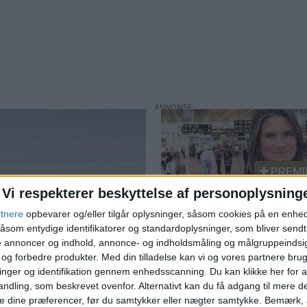
PREMI
Vi respekterer beskyttelse af personoplysning
Norwegian kritiserer
rtnere
opbevarer og/eller tilgår oplysninger, såsom cookies på en enhe
køerne på Kastrup - ka
åsom entydige identifikatorer og standardoplysninger, som bliver send
flytte trafik til Billund
de annoncer og indhold, annonce- og indholdsmåling og målgruppeinds
e og forbedre produkter.
Med din tilladelse kan vi og vores partnere bru
nger og identifikation gennem enhedsscanning. Du kan klikke her for a
ndling, som beskrevet ovenfor. Alternativt kan du få adgang til mere d
e dine præferencer, før du samtykker eller nægter samtykke. Bemærk, a