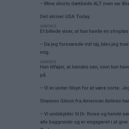
– Mine shorts dækkede ALT men var åbenb
Det skriver USA Today.
ANNONCE
Et billede viser, at hun havde en stropl
– Da jeg forsvarede mit tøj, blev jeg t
mig.
ANNONCE
Hun tilføjer, at hendes søn, som hun ha
på.
– Vi er under tilsyn for at være sorte. J
Shannon Gilson fra American Airlines har
– Vi undskylder til Dr. Rowe og hende sø
alle baggrunde og er engageret i at give 