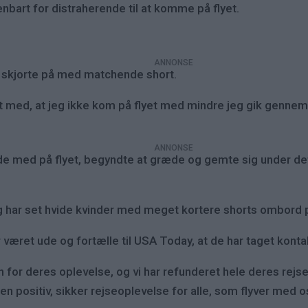
art for distraherende til at komme på flyet.
øs skjorte på med matchende short.
ruet med, at jeg ikke kom på flyet med mindre jeg gik gen
vde med på flyet, begyndte at græde og gemte sig under d
eg har set hvide kvinder med meget kortere shorts ombord på 
 været ude og fortælle til USA Today, at de har taget konta
n for deres oplevelse, og vi har refunderet hele deres rejse
en positiv, sikker rejseoplevelse for alle, som flyver med o