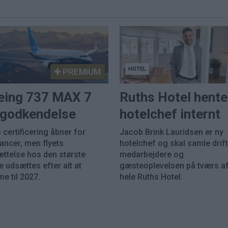
HOTEL
PREMIUM
eing 737 MAX 7
Ruths Hotel hente
k godkendelse
hotelchef internt
 certificering åbner for
Jacob Brink Lauridsen er ny
rancer, men flyets
hotelchef og skal samle drift
ættelse hos den største
medarbejdere og
 udsættes efter alt at
gæsteoplevelsen på tværs a
e til 2027.
hele Ruths Hotel.