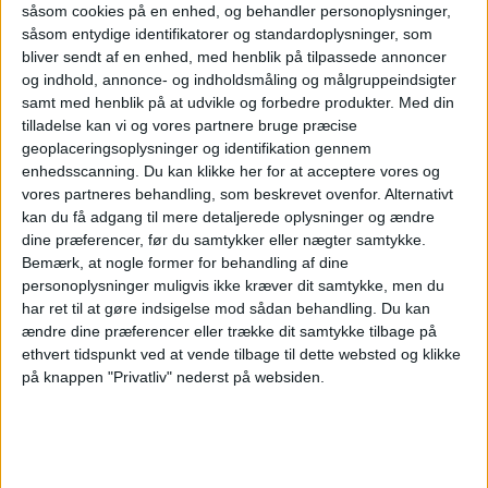
såsom cookies på en enhed, og behandler personoplysninger,
Roms lufthavn
såsom entydige identifikatorer og standardoplysninger, som
bliver sendt af en enhed, med henblik på tilpassede annoncer
og indhold, annonce- og indholdsmåling og målgruppeindsigter
satser 9 milliarder
samt med henblik på at udvikle og forbedre produkter.
Med din
tilladelse kan vi og vores partnere bruge præcise
geoplaceringsoplysninger og identifikation gennem
euro - skal være
enhedsscanning. Du kan klikke her for at acceptere vores og
vores partneres behandling, som beskrevet ovenfor. Alternativt
kan du få adgang til mere detaljerede oplysninger og ændre
klar til
dine præferencer, før du samtykker eller nægter samtykke.
Bemærk, at nogle former for behandling af dine
personoplysninger muligvis ikke kræver dit samtykke, men du
jubilæumsåret
har ret til at gøre indsigelse mod sådan behandling.
Du kan
ændre dine præferencer eller trække dit samtykke tilbage på
2033
ethvert tidspunkt ved at vende tilbage til dette websted og klikke
på knappen "Privatliv" nederst på websiden.
Roms hovedlufthavn Fiumicino planlægger en
investering på 9 milliarder euro for næsten at