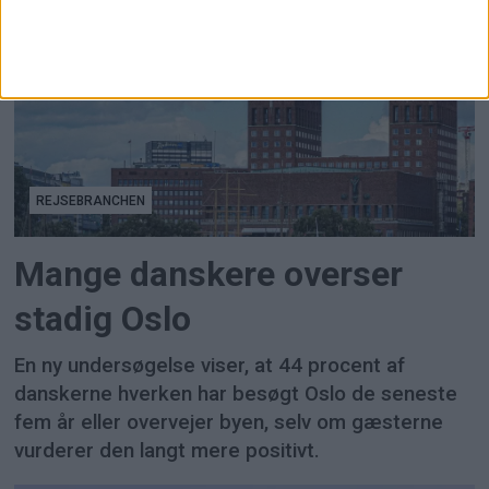
REJSEBRANCHEN
Mange danskere overser
stadig Oslo
En ny undersøgelse viser, at 44 procent af
danskerne hverken har besøgt Oslo de seneste
fem år eller overvejer byen, selv om gæsterne
vurderer den langt mere positivt.