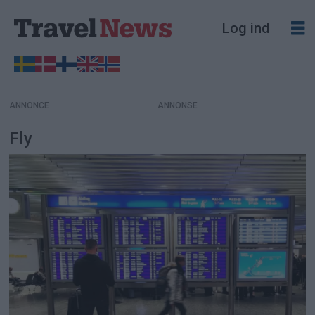
Log ind
ANNONCE
Fly