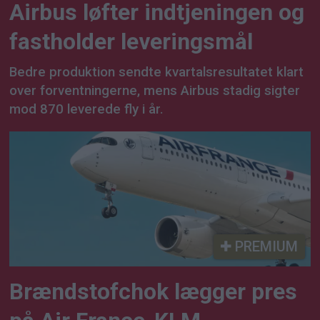
Airbus løfter indtjeningen og
fastholder leveringsmål
Bedre produktion sendte kvartalsresultatet klart
over forventningerne, mens Airbus stadig sigter
mod 870 leverede fly i år.
PREMIUM
Brændstofchok lægger pres