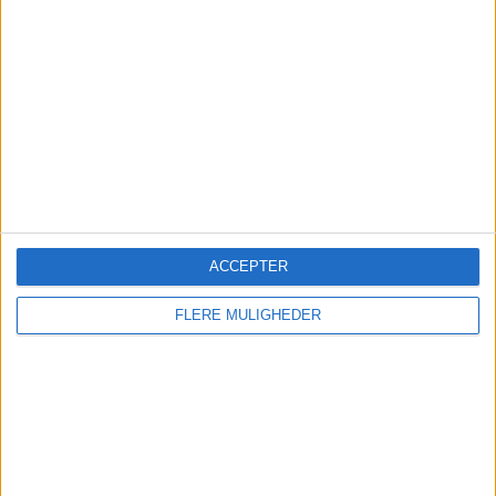
Sønderborg Lufthavn får fart
på sommeren
ACCEPTER
Flere passagerer, udsolgt Sardinien-charter og
FLERE MULIGHEDER
en populær Bornholm-rute giver lufthavnen
medvind før nye direkte rejser til Italien.
Nyt om navne
Ruths Hotel henter hotelchef