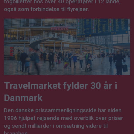
togbilletter hos over 40 operatører i 12 lande,
også som forbindelse til flyrejser.
Travelmarket fylder 30 år i
Danmark
Den danske prissammenligningsside har siden
1996 hjulpet rejsende med overblik over priser
og sendt milliarder i omsætning videre til
branchen.