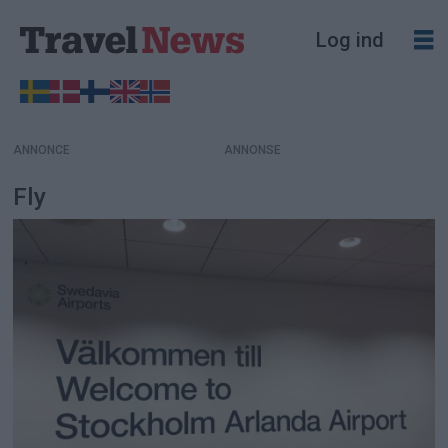
Log ind
ANNONCE
Fly