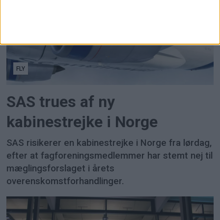
FLY
SAS trues af ny
kabinestrejke i Norge
SAS risikerer en kabinestrejke i Norge fra lørdag,
efter at fagforeningsmedlemmer har stemt nej til
mæglingsforslaget i årets
overenskomstforhandlinger.