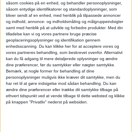
såsom cookies på en enhed, og behandler personoplysninger,
såsom entydige identifikatorer og standardoplysninger, som
bliver sendt af en enhed, med henblik på tilpassede annoncer
og indhold, annonce- og indholdsmåling og målgruppeindsigter
Apollo køber
samt med henblik på at udvikle og forbedre produkter.
Med din
tilladelse kan vi og vores partnere bruge præcise
geoplaceringsoplysninger og identifikation gennem
Easyjet efter
enhedsscanning. Du kan klikke her for at acceptere vores og
vores partneres behandling, som beskrevet ovenfor. Alternativt
budkamp
kan du få adgang til mere detaljerede oplysninger og ændre
dine præferencer, før du samtykker eller nægter samtykke.
Bemærk, at nogle former for behandling af dine
personoplysninger muligvis ikke kræver dit samtykke, men du
Apollo Global Management overtager Easyjet for
har ret til at gøre indsigelse mod sådan behandling.
Du kan
5,7 milliarder pund efter måneder med budkamp
ændre dine præferencer eller trække dit samtykke tilbage på
om det britiske lavprisselskab.
ethvert tidspunkt ved at vende tilbage til dette websted og klikke
på knappen "Privatliv" nederst på websiden.
Her kan du opleve total
solformørkelse