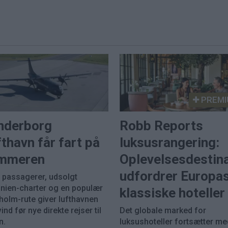
PREMI
nderborg
Robb Reports
thavn får fart på
luksusrangering:
mmeren
Oplevelsesdestin
udfordrer Europa
e passagerer, udsolgt
inien-charter og en populær
klassiske hoteller
holm-rute giver lufthavnen
nd før nye direkte rejser til
Det globale marked for
n.
luksushoteller fortsætter me