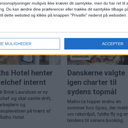
ersonoplysninger muligvis ikke kræver dit samtykke, men du har ret til 
ng.
Du kan ændre dine præferencer eller trække dit samtykke tilbage på
 til dette websted og klikke på knappen "Privatliv" nederst på websiden.
RE MULIGHEDER
ACCEPTER
ARRANGØR
ths Hotel henter
Danskerne valgte
elchef internt
igen charter til
sydens topmål
b Brink Lauridsen er ny
chef og skal samle drift,
Mallorca topper endnu en
rbejdere og
sommer hos Spies, der meld
eoplevelsen på tværs af
om rekordjuli, fyldte fly og en
Ruths Hotel.
tendens til senere booking.