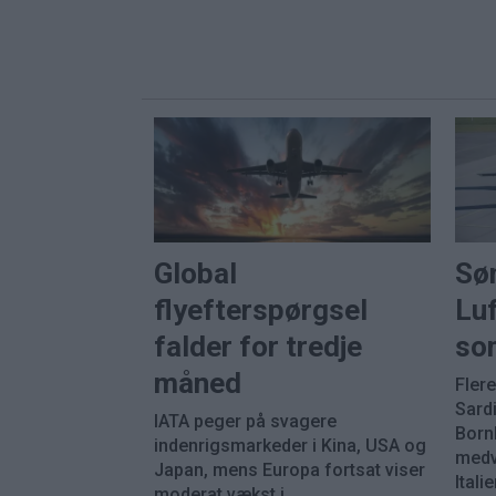
Global
Sø
flyefterspørgsel
Luf
falder for tredje
so
måned
Fler
Sard
IATA peger på svagere
Born
indenrigsmarkeder i Kina, USA og
medvi
Japan, mens Europa fortsat viser
Italie
moderat vækst i