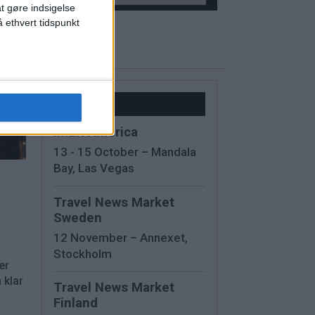
at gøre indsigelse
 ethvert tidspunkt
Kalender
IMEX America
13 - 15 October – Mandala
Bay, Las Vegas
Travel News Market
Sweden
12 November – Annexet,
Stockholm
er
 klar
Travel News Market
Finland