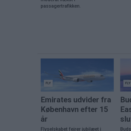
passagertrafikken.
FLY
FLY
Emirates udvider fra
Bu
København efter 15
Eas
år
sl
Flyselskabet fejrer jubilæet i
Buds