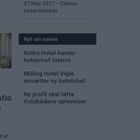
27 May 2027 – Clarion
Hotel Helsinki
Nyt om navne
Ruths Hotel henter
hotelchef internt
UM
Milling Hotel Vejle
ansætter ny hotelchef
Ny profil skal løfte
ationer
Oslobådens oplevelser
s
d at