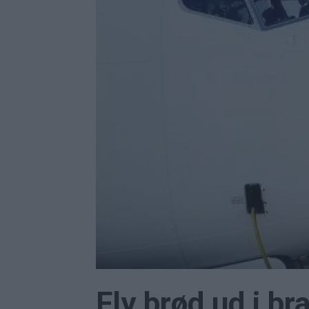
Fly brød ud i br