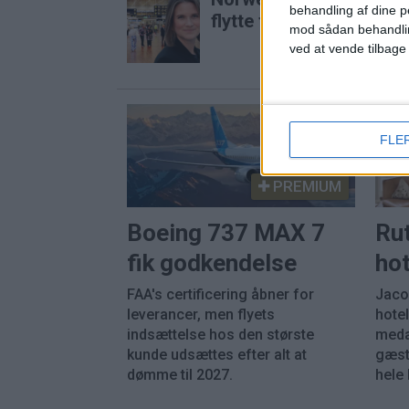
behandling af dine p
flytte trafik til Billund
mod sådan behandli
ved at vende tilbage
FLE
PREMIUM
Boeing 737 MAX 7
Ru
fik godkendelse
hot
FAA's certificering åbner for
Jaco
leverancer, men flyets
hotel
indsættelse hos den største
meda
kunde udsættes efter alt at
gæst
dømme til 2027.
hele 