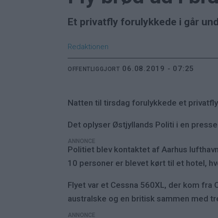
Et privatfly forulykkede i går u
Redaktionen
06.08.2019 - 07:25
OFFENTLIGGJORT
Natten til tirsdag forulykkede et privatf
Det oplyser Østjyllands Politi i en pres
ANNONCE
Politiet blev kontaktet af Aarhus luftha
10 personer er blevet kørt til et hotel, h
Flyet var et Cessna 560XL, der kom fra 
australske og en britisk sammen med 
ANNONCE