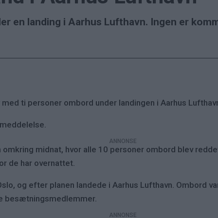
nder en landing i Aarhus Lufthavn. Ingen er komm
ly med ti personer ombord under landingen i Aarhus Lufthavn.
semeddelelse.
vn omkring midnat, hvor alle 10 personer ombord blev reddet
vor de har overnattet.
Oslo, og efter planen landede i Aarhus Lufthavn. Ombord va
tre besætningsmedlemmer.