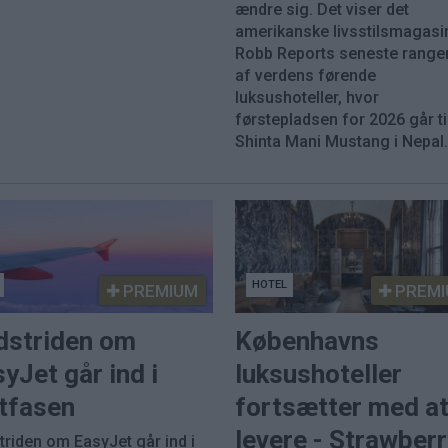
ændre sig. Det viser det
amerikanske livsstilsmagasi
Robb Reports seneste range
af verdens førende
luksushoteller, hvor
førstepladsen for 2026 går ti
Shinta Mani Mustang i Nepal
HOTEL
PREMIUM
PREMI
dstriden om
Københavns
yJet går ind i
luksushoteller
utfasen
fortsætter med a
levere - Strawber
triden om EasyJet går ind i