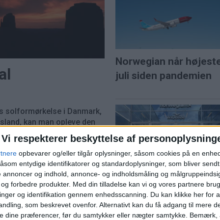
Norwegian når højest
al
juli siden pandemien
s solformørkelse i Danmark,
 Island, kan man opleve den
ort stund forsvinder helt.
Vi respekterer beskyttelse af personoplysning
fter store naturoplevelser,
PREMI
rtnere
opbevarer og/eller tilgår oplysninger, såsom cookies på en enhe
r, hvor dag bliver til nat.
åsom entydige identifikatorer og standardoplysninger, som bliver send
ns travleste lufthavn
Norwegians direktør G
de annoncer og indhold, annonce- og indholdsmåling og målgruppeinds
e og forbedre produkter.
Med din tilladelse kan vi og vores partnere bru
Karlsen: "Vi bygger et
nger og identifikation gennem enhedsscanning. Du kan klikke her for a
komplet nordisk
ndling, som beskrevet ovenfor. Alternativt kan du få adgang til mere d
rejsehus"
e dine præferencer, før du samtykker eller nægter samtykke. Bemærk, a
øerne på Kastrup - kan