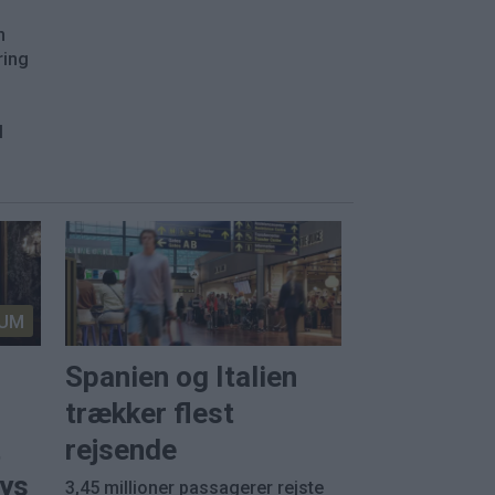
n
ring
l
.
UM
Spanien og Italien
trækker flest
t
rejsende
rys
3,45 millioner passagerer rejste