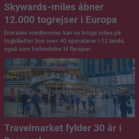
Skywards-miles åbner
12.000 togrejser i Europa
Emirates-medlemmer kan nu bruge miles på
togbilletter hos over 40 operatører i 12 lande,
også som forbindelse til flyrejser.
Travelmarket fylder 30 år i