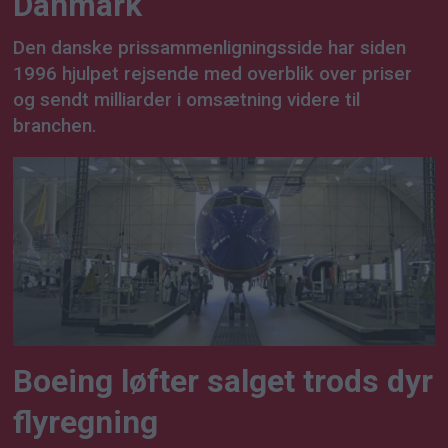
Danmark
Den danske prissammenligningsside har siden
1996 hjulpet rejsende med overblik over priser
og sendt milliarder i omsætning videre til
branchen.
Boeing løfter salget trods dyr
flyregning