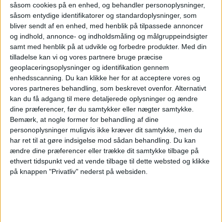
om det britiske lavprisselskab.
såsom cookies på en enhed, og behandler personoplysninger,
såsom entydige identifikatorer og standardoplysninger, som
Her kan du opleve total
bliver sendt af en enhed, med henblik på tilpassede annoncer
solformørkelse
og indhold, annonce- og indholdsmåling og målgruppeindsigter
samt med henblik på at udvikle og forbedre produkter.
Med din
tilladelse kan vi og vores partnere bruge præcise
geoplaceringsoplysninger og identifikation gennem
Atlanta er stadig verdens
enhedsscanning. Du kan klikke her for at acceptere vores og
travleste lufthavn
vores partneres behandling, som beskrevet ovenfor. Alternativt
kan du få adgang til mere detaljerede oplysninger og ændre
dine præferencer, før du samtykker eller nægter samtykke.
Bemærk, at nogle former for behandling af dine
personoplysninger muligvis ikke kræver dit samtykke, men du
har ret til at gøre indsigelse mod sådan behandling.
Du kan
ændre dine præferencer eller trække dit samtykke tilbage på
ethvert tidspunkt ved at vende tilbage til dette websted og klikke
på knappen "Privatliv" nederst på websiden.
PREMIUM