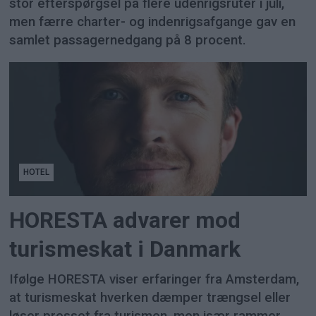
stor efterspørgsel på flere udenrigsruter i juli,
men færre charter- og indenrigsafgange gav en
samlet passagernedgang på 8 procent.
HOTEL
HORESTA advarer mod
turismeskat i Danmark
Ifølge HORESTA viser erfaringer fra Amsterdam,
at turismeskat hverken dæmper trængsel eller
løser presset fra turismen, men især rammer