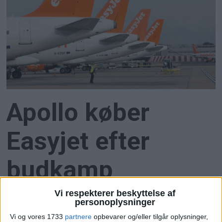
Apollo køber
Easyjet efter
budkamp
Vi respekterer beskyttelse af
Apollo Global Management overtager Easyjet for
personoplysninger
5,7 milliarder pund efter måneder med budkamp
Vi og vores 1733
partnere
opbevarer og/eller tilgår oplysninger,