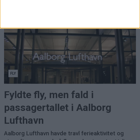
mæglingsforslaget i årets
overenskomstforhandlinger.
FLY
Fyldte fly, men fald i
passagertallet i Aalborg
Lufthavn
Aalborg Lufthavn havde travl ferieaktivitet og