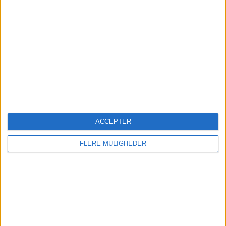
medvind før nye direkte rejser til Italien.
Nyt om navne
Ruths Hotel henter hotelchef
internt
Milling Hotel Vejle ansætter ny
hotelchef
ACCEPTER
Ny profil skal løfte Oslobådens
FLERE MULIGHEDER
oplevelser