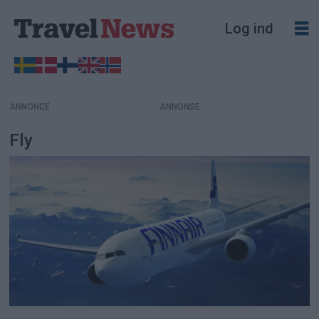
Log ind
ANNONCE
Fly