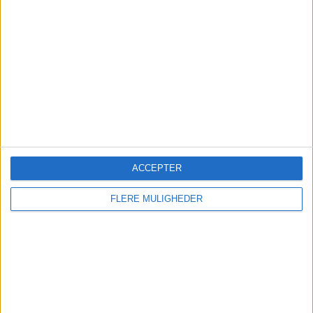
en populær Bornholm-rute giver lufthavnen
medvind før nye direkte rejser til Italien.
Nyt om navne
Ruths Hotel henter hotelchef
internt
Milling Hotel Vejle ansætter ny
ACCEPTER
hotelchef
FLERE MULIGHEDER
Ny profil skal løfte Oslobådens
oplevelser