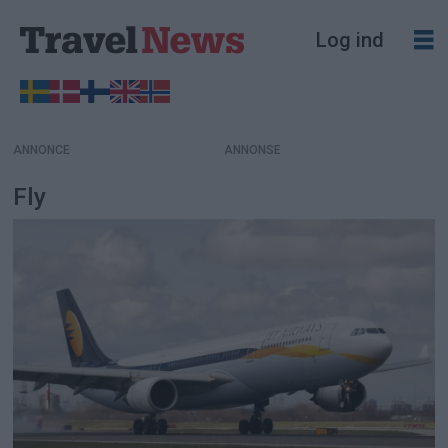
Log ind
ANNONCE
Fly