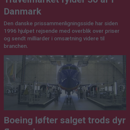
Danmark
Den danske prissammenligningsside har siden
1996 hjulpet rejsende med overblik over priser
og sendt milliarder i omsætning videre til
branchen.
Boeing løfter salget trods dyr