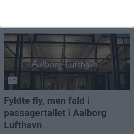
SAS risikerer en kabinestrejke i Norge fra lørdag,
efter at fagforeningsmedlemmer har stemt nej til
mæglingsforslaget i årets
overenskomstforhandlinger.
FLY
Fyldte fly, men fald i
passagertallet i Aalborg
Lufthavn