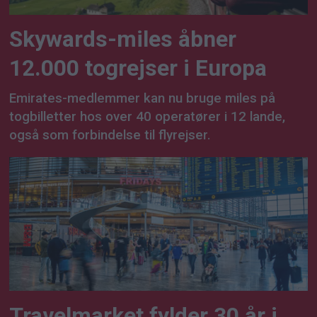
Skywards-miles åbner
12.000 togrejser i Europa
Emirates-medlemmer kan nu bruge miles på
togbilletter hos over 40 operatører i 12 lande,
også som forbindelse til flyrejser.
Travelmarket fylder 30 år i