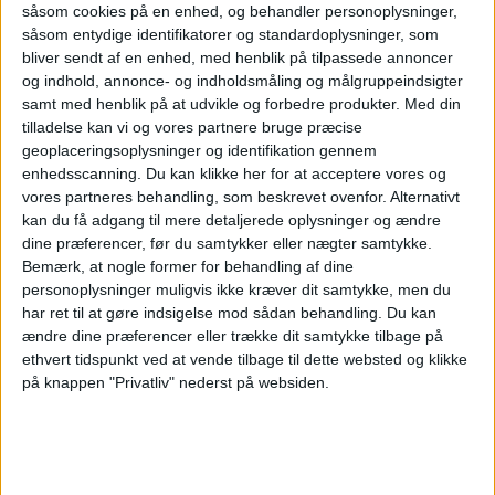
5,7 milliarder pund efter måneder med budkamp
såsom cookies på en enhed, og behandler personoplysninger,
såsom entydige identifikatorer og standardoplysninger, som
om det britiske lavprisselskab.
bliver sendt af en enhed, med henblik på tilpassede annoncer
Her kan du opleve total
og indhold, annonce- og indholdsmåling og målgruppeindsigter
samt med henblik på at udvikle og forbedre produkter.
Med din
solformørkelse
tilladelse kan vi og vores partnere bruge præcise
geoplaceringsoplysninger og identifikation gennem
enhedsscanning. Du kan klikke her for at acceptere vores og
Atlanta er stadig verdens
vores partneres behandling, som beskrevet ovenfor. Alternativt
travleste lufthavn
kan du få adgang til mere detaljerede oplysninger og ændre
dine præferencer, før du samtykker eller nægter samtykke.
Bemærk, at nogle former for behandling af dine
personoplysninger muligvis ikke kræver dit samtykke, men du
har ret til at gøre indsigelse mod sådan behandling.
Du kan
ændre dine præferencer eller trække dit samtykke tilbage på
ethvert tidspunkt ved at vende tilbage til dette websted og klikke
på knappen "Privatliv" nederst på websiden.
PREMIUM