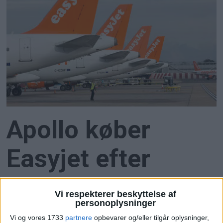
Apollo køber
Easyjet efter
budkamp
Vi respekterer beskyttelse af
personoplysninger
Apollo Global Management overtager Easyjet for
Vi og vores 1733
partnere
opbevarer og/eller tilgår oplysninger,