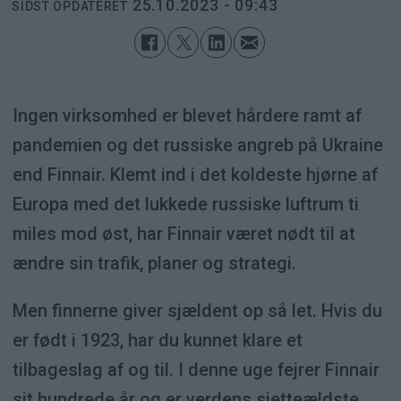
25.10.2023 - 09:43
SIDST OPDATERET
Ingen virksomhed er blevet hårdere ramt af
pandemien og det russiske angreb på Ukraine
end Finnair. Klemt ind i det koldeste hjørne af
Europa med det lukkede russiske luftrum ti
miles mod øst, har Finnair været nødt til at
ændre sin trafik, planer og strategi.
Men finnerne giver sjældent op så let. Hvis du
er født i 1923, har du kunnet klare et
tilbageslag af og til. I denne uge fejrer Finnair
sit hundrede år og er verdens sjetteældste