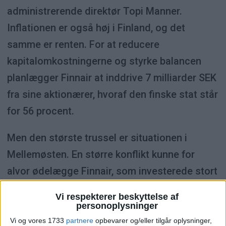
administrerende direktør Topi Manner.
Inflationen er også høj i Finland, og det
samme er renten. For at reducere
kapitalomkostningerne og styrke balancen
planlægger Finnair at inddrive 7 milliarder SEK
fra sine aktionærer, hvoraf den finske stat står
for 56 procent.
Men den største trussel er situationen i
Mellemøsten. En større konflikt kunne for
alvor ødelægge Finnair, som investerede stort
i et partnerskab med Qatar Airways, da den
Vi respekterer beskyttelse af
profitable asiatiske rute over Rusland blev
personoplysninger
lukket.
Vi og vores 1733
partnere
opbevarer og/eller tilgår oplysninger,