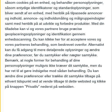
såsom cookies på en enhed, og behandler personoplysninger,
ANNONCE
såsom entydige identifikatorer og standardoplysninger, som
Men Finnair har overlevet en del elendighed,
bliver sendt af en enhed, med henblik på tilpassede annoncer
og indhold, annonce- og indholdsmåling og målgruppeindsigter
siden selskabet blev startet med
samt med henblik på at udvikle og forbedre produkter.
Med din
postflyvninger til Tallinn for hundrede år
tilladelse kan vi og vores partnere bruge præcise
geoplaceringsoplysninger og identifikation gennem
siden. Nu fejrer de det ved at kropsmale to af
enhedsscanning. Du kan klikke her for at acceptere vores og
vores partneres behandling, som beskrevet ovenfor. Alternativt
deres Airbus 350’ere med Mumitrolde, der
kan du få adgang til mere detaljerede oplysninger og ændre
krammer den snorkende dame.
dine præferencer, før du samtykker eller nægter samtykke.
Bemærk, at nogle former for behandling af dine
personoplysninger muligvis ikke kræver dit samtykke, men du
har ret til at gøre indsigelse mod sådan behandling.
Du kan
NYHEDER
FLY
ændre dine præferencer eller trække dit samtykke tilbage på
ethvert tidspunkt ved at vende tilbage til dette websted og klikke
på knappen "Privatliv" nederst på websiden.
ANNONCE