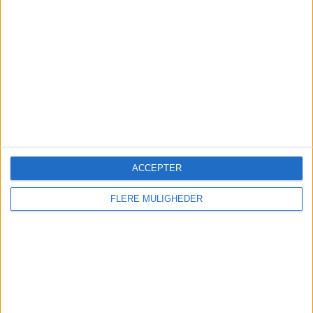
Danskerne valgte igen
charter til sydens topmål
Mallorca topper endnu en sommer hos Spies, der
melder om rekordjuli, fyldte fly og en klar
tendens til senere booking.
ACCEPTER
FLERE MULIGHEDER
Global flyefterspørgsel falder