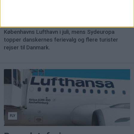
flest rejsende
3,45 millioner passagerer rejste gennem
Københavns Lufthavn i juli, mens Sydeuropa
topper danskernes ferievalg og flere turister
rejser til Danmark.
FLY