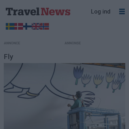
Log ind
ANNONCE
Fly