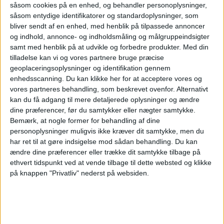
såsom cookies på en enhed, og behandler personoplysninger,
såsom entydige identifikatorer og standardoplysninger, som
Apollo køber
bliver sendt af en enhed, med henblik på tilpassede annoncer
og indhold, annonce- og indholdsmåling og målgruppeindsigter
samt med henblik på at udvikle og forbedre produkter.
Med din
Easyjet efter
tilladelse kan vi og vores partnere bruge præcise
geoplaceringsoplysninger og identifikation gennem
enhedsscanning. Du kan klikke her for at acceptere vores og
budkamp
vores partneres behandling, som beskrevet ovenfor. Alternativt
kan du få adgang til mere detaljerede oplysninger og ændre
dine præferencer, før du samtykker eller nægter samtykke.
Apollo Global Management overtager Easyjet for
Bemærk, at nogle former for behandling af dine
personoplysninger muligvis ikke kræver dit samtykke, men du
5,7 milliarder pund efter måneder med budkamp
har ret til at gøre indsigelse mod sådan behandling.
Du kan
om det britiske lavprisselskab.
ændre dine præferencer eller trække dit samtykke tilbage på
ethvert tidspunkt ved at vende tilbage til dette websted og klikke
Her kan du opleve total
på knappen "Privatliv" nederst på websiden.
solformørkelse
Atlanta er stadig verdens