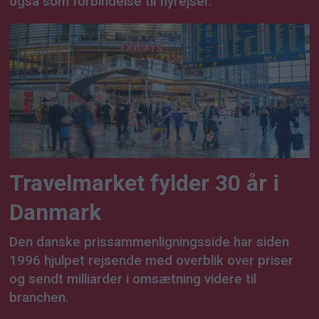
også som forbindelse til flyrejser.
Travelmarket fylder 30 år i
Danmark
Den danske prissammenligningsside har siden
1996 hjulpet rejsende med overblik over priser
og sendt milliarder i omsætning videre til
branchen.