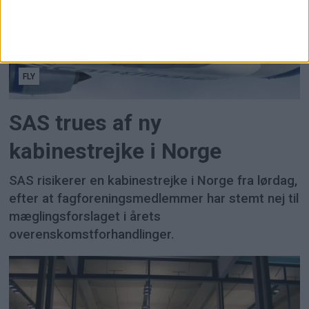
FLY
SAS trues af ny
kabinestrejke i Norge
SAS risikerer en kabinestrejke i Norge fra lørdag,
efter at fagforeningsmedlemmer har stemt nej til
mæglingsforslaget i årets
overenskomstforhandlinger.