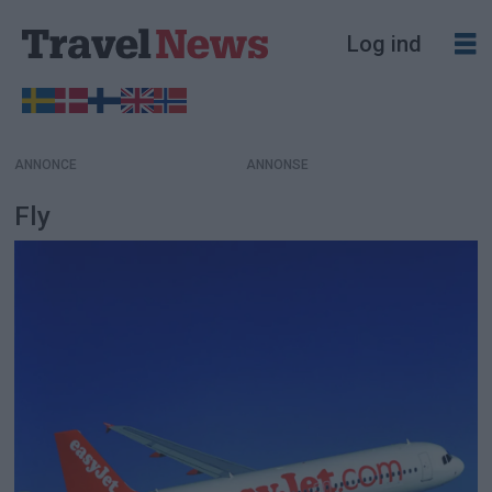
Log ind
ANNONCE
Fly