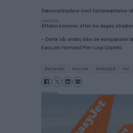
Sæsonarbejdere med fastansættelse vil
ANNONCE
Aftalen kommer efter tre dages strejker i
– Dette når endnu ikke de europæiske lønn
EasyJet-formand Pier Luigi Copello.
ØKONOMI
POLITIK
NYHEDER
FLY
ANNONCE