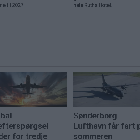
e til 2027.
hele Ruths Hotel.
obal
Sønderborg
efterspørgsel
Lufthavn får fart 
der for tredje
sommeren