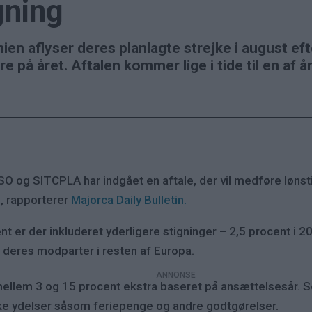
gning
en aflyser deres planlagte strejke i august efte
re på året. Aftalen kommer lige i tide til en af å
 og SITCPLA har indgået en aftale, der vil medføre lønsti
8, rapporterer
Majorca Daily Bulletin.
nt er der inkluderet yderligere stigninger – 2,5 procent i 2
å deres modparter i resten af Europa.
ellem 3 og 15 procent ekstra baseret på ansættelsesår. Se
virke ydelser såsom feriepenge og andre godtgørelser.