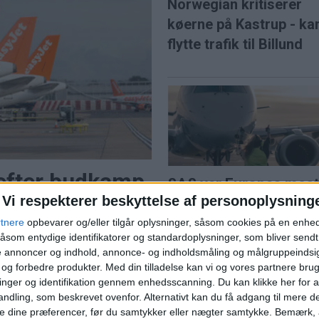
Norwegian kritiserer
køerne på Kastrup - ka
flytte trafik til Billund
 efter budkamp
SAS var Europas mes
Vi respekterer beskyttelse af personoplysning
punktlige flyselskab i j
et for 5,7 milliarder pund
rtnere
opbevarer og/eller tilgår oplysninger, såsom cookies på en enhe
e lavprisselskab.
åsom entydige identifikatorer og standardoplysninger, som bliver send
l solformørkelse
de annoncer og indhold, annonce- og indholdsmåling og målgruppeinds
e og forbedre produkter.
Med din tilladelse kan vi og vores partnere bru
nger og identifikation gennem enhedsscanning. Du kan klikke her for a
ndling, som beskrevet ovenfor. Alternativt kan du få adgang til mere d
e dine præferencer, før du samtykker eller nægter samtykke. Bemærk, a