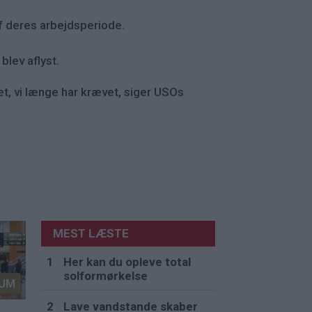
f deres arbejdsperiode.
blev aflyst.
tet, vi længe har krævet, siger USOs
MEST LÆSTE
Her kan du opleve total
solformørkelse
UM
Lave vandstande skaber