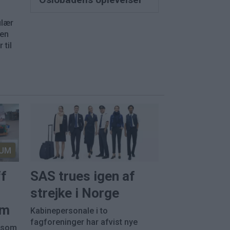
ulær
nen
 til
UM
ff
SAS trues igen af
strejke i Norge
em
Kabinepersonale i to
fagforeninger har afvist nye
, som