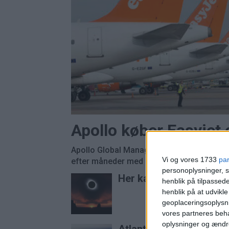
Apollo køber Easyjet
Apollo Global Management overtager Easyj
Vi og vores 1733
pa
efter måneder med budkamp om det britisk
personoplysninger, s
Her kan du opleve tota
henblik på tilpasse
henblik på at udvikl
geoplaceringsoplysni
vores partneres beha
oplysninger og ændr