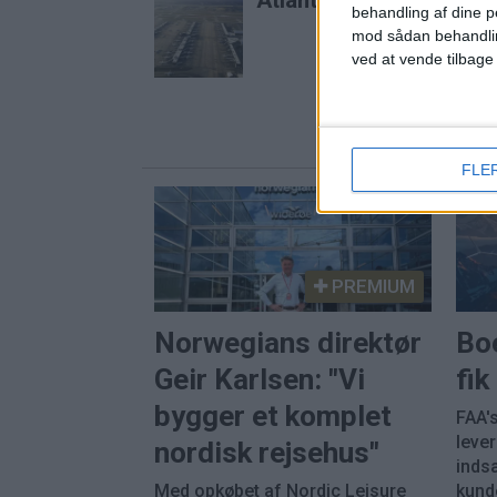
Atlanta er stadig verde
behandling af dine p
mod sådan behandli
ved at vende tilbage
FLE
PREMIUM
Norwegians direktør
Bo
Geir Karlsen: "Vi
fi
bygger et komplet
FAA's
leve
nordisk rejsehus"
inds
Med opkøbet af Nordic Leisure
kunde