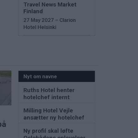
Travel News Market
Finland
27 May 2027 – Clarion
Hotel Helsinki
Nyt om navne
Ruths Hotel henter
hotelchef internt
Milling Hotel Vejle
ansætter ny hotelchef
på
Ny profil skal løfte
Oslobådens oplevelser