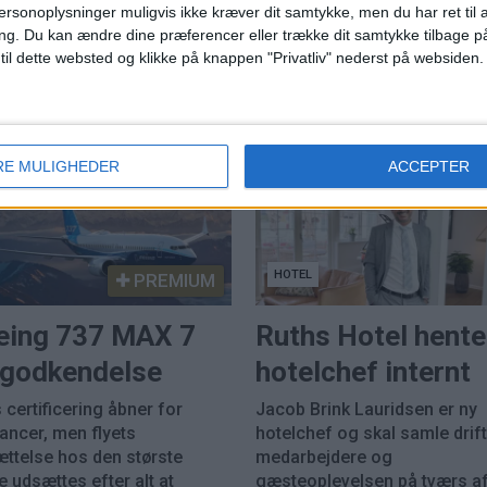
ns travleste lufthavn
ersonoplysninger muligvis ikke kræver dit samtykke, men du har ret til 
Norwegian når højest
ng.
Du kan ændre dine præferencer eller trække dit samtykke tilbage på
 til dette websted og klikke på knappen "Privatliv" nederst på websiden.
juli siden pandemien
RE MULIGHEDER
ACCEPTER
HOTEL
PREMIUM
eing 737 MAX 7
Ruths Hotel hente
k godkendelse
hotelchef internt
 certificering åbner for
Jacob Brink Lauridsen er ny
rancer, men flyets
hotelchef og skal samle drift
ættelse hos den største
medarbejdere og
 udsættes efter alt at
gæsteoplevelsen på tværs a