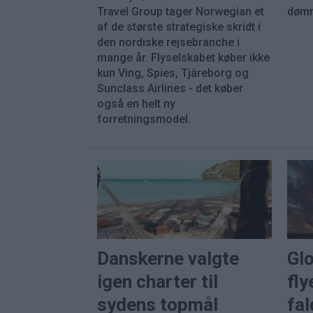
Travel Group tager Norwegian et
dømm
af de største strategiske skridt i
den nordiske rejsebranche i
mange år. Flyselskabet køber ikke
kun Ving, Spies, Tjäreborg og
Sunclass Airlines - det køber
også en helt ny
forretningsmodel.
Danskerne valgte
Gl
igen charter til
fly
sydens topmål
fal