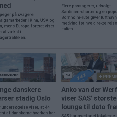
ned
Flere passagerer, udsolgt
Sardinien-charter og en pop
 peger på svagere
Bornholm-rute giver lufthav
nrigsmarkeder i Kina, USA og
medvind før nye direkte rejser
n, mens Europa fortsat viser
Italien.
rat vækst i
agertrafikken.
JSEBRANCHEN
FLY
PREMI
nge danskere
Anko van der Wer
rser stadig Oslo
viser SAS' største
lounge til dato fr
 undersøgelse viser, at 44
ent af danskerne hverken har
SAS har overtaget lokalerne