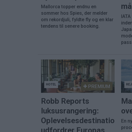
må
Mallorca topper endnu en
sommer hos Spies, der melder
IATA
om rekordjuli, fyldte fly og en klar
inde
tendens til senere booking.
Japa
mode
pass
HOTEL
RE
PREMIUM
Robb Reports
Ma
luksusrangering:
ove
Oplevelsesdestinationer
En ny
proc
udfordrer Europas