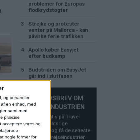
problemer for Europas
flodkrydstogter
n
Strejke og protester
venter på Mallorca - kan
påvirke ferie trafikken
Apollo køber Easyjet
efter budkamp
Budstriden om EasyJet
går ind i slutfasen
t
er
uli
NYHEDSBREV OM
d, og behandler
t af en enhed, med
REJSEINDUSTRIEN
igter samt med
Abonner gratis på Travel
ge præcise
News’ indholdsrige
t acceptere vores og
nyhedsbrev og få de seneste
etaljerede
nyheder fra rejseindustrien
t nogle former for