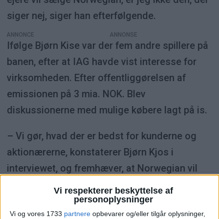
siger nej, siger han efterfølgende.
ANNONCE
Ifølge Bjørn Kise var der fem andre spillere på
banen, efter at IAG havde vist interesse for
virksomheden. Efter offentliggørelsen af
emissionen på 3 mia. NOK. Blev
diskussionerne med mulige købere lagt på is.
– Vi gør, hvad der er bedst for kunderne og
aktionærerne, konstaterer Bjørn Kjos i
interviewet, og fremhæver, at Norwegian vil
være rentabelt i 2019.
Vi respekterer beskyttelse af
personoplysninger
Vi og vores 1733
partnere
opbevarer og/eller tilgår oplysninger,