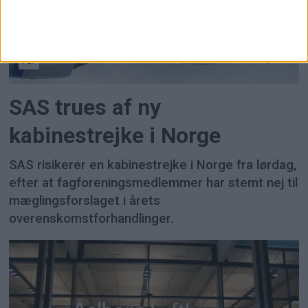
FLY
SAS trues af ny
kabinestrejke i Norge
SAS risikerer en kabinestrejke i Norge fra lørdag,
efter at fagforeningsmedlemmer har stemt nej til
mæglingsforslaget i årets
overenskomstforhandlinger.