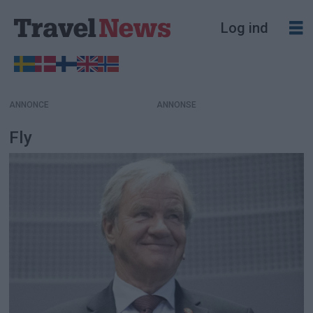
Log ind
ANNONCE
Fly