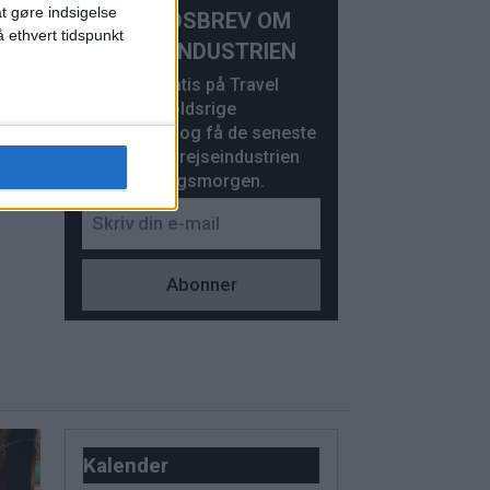
at gøre indsigelse
NYHEDSBREV OM
 ethvert tidspunkt
REJSEINDUSTRIEN
Abonner gratis på Travel
News’ indholdsrige
nyhedsbrev og få de seneste
UM
nyheder fra rejseindustrien
hver hverdagsmorgen.
eir
Kalender