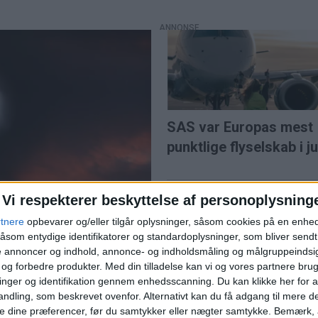
SAS var Europas mest
punktlige flyselskab i ju
Vi respekterer beskyttelse af personoplysning
rtnere
opbevarer og/eller tilgår oplysninger, såsom cookies på en enhe
åsom entydige identifikatorer og standardoplysninger, som bliver send
de annoncer og indhold, annonce- og indholdsmåling og målgruppeinds
e og forbedre produkter.
Med din tilladelse kan vi og vores partnere bru
nger og identifikation gennem enhedsscanning. Du kan klikke her for a
Norwegian når højest
ndling, som beskrevet ovenfor. Alternativt kan du få adgang til mere d
al
juli siden pandemien
e dine præferencer, før du samtykker eller nægter samtykke. Bemærk, a