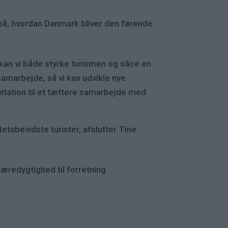
 på, hvordan Danmark bliver den førende
n vi både styrke turismen og sikre en
 samarbejde, så vi kan udvikle nye
nvitation til et tættere samarbejde med
tsbevidste turister, afslutter Tine
æredygtighed til forretning.