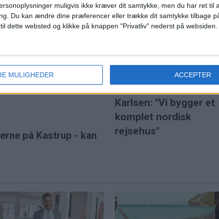
ersonoplysninger muligvis ikke kræver dit samtykke, men du har ret til 
ng.
Du kan ændre dine præferencer eller trække dit samtykke tilbage på
 til dette websted og klikke på knappen "Privatliv" nederst på websiden.
s solformørkelse i Danmark,
 Island, kan man opleve den
ort stund forsvinder helt.
fter store naturoplevelser,
PREMI
r, hvor dag bliver til nat.
RE MULIGHEDER
ACCEPTER
ns travleste lufthavn
Norwegians direktør G
Karlsen: "Vi bygger et
komplet nordisk
rejsehus"
øerne på Kastrup - kan