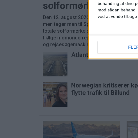
solformørkelse
behandling af dine p
mod sådan behandli
ved at vende tilbage
Den 12. august 2026 kan man opleve delvi
men tager man til Spanien, Grønland eller
totale solformørkelse, hvor solen for en k
Ifølge momondo rejser vi i stigende grad e
og rejsesøgemaskinen guider her til 6 stede
FLE
Atlanta er stadig verde
Norwegian kritiserer k
flytte trafik til Billund