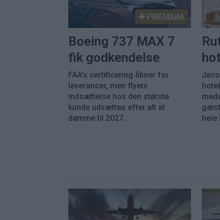
PREMIUM
Boeing 737 MAX 7
Ru
fik godkendelse
hot
FAA's certificering åbner for
Jaco
leverancer, men flyets
hotel
indsættelse hos den største
meda
kunde udsættes efter alt at
gæst
dømme til 2027.
hele 