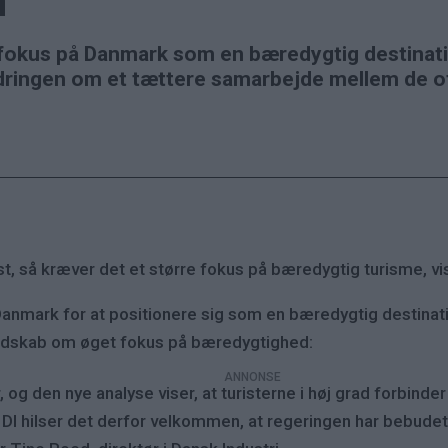
n
 fokus på Danmark som en bæredygtig destinatio
ringen om et tættere samarbejde mellem de of
t, så kræver det et større fokus på bæredygtig turisme, vi
r Danmark for at positionere sig som en bæredygtig destin
budskab om øget fokus på bæredygtighed:
, og den nye analyse viser, at turisterne i høj grad forbi
te. DI hilser det derfor velkommen, at regeringen har bebu