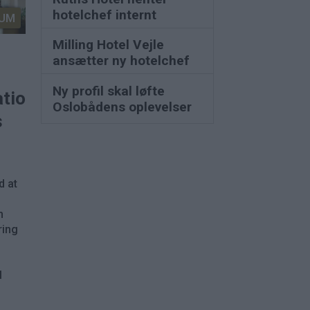
hotelchef internt
UM
Milling Hotel Vejle
ansætter ny hotelchef
Ny profil skal løfte
ationer
Oslobådens oplevelser
s
d at
n
ring
l
.