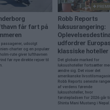
PREMI
nderborg
Robb Reports
thavn får fart på
luksusrangering:
mmeren
Oplevelsesdestin
udfordrer Europa
e passagerer, udsolgt
inien-charter og en populær
klassiske hoteller
holm-rute giver lufthavnen
nd før nye direkte rejser til
Det globale marked for
n.
luksushoteller fortsætter me
ændre sig. Det viser det
amerikanske livsstilsmagasi
Robb Reports seneste range
af verdens førende
luksushoteller, hvor
førstepladsen for 2026 går ti
Shinta Mani Mustang i Nepal