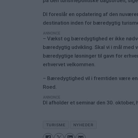
på den turismepolitiske dagsorden, siger
DI foreslår en opdatering af den nuvære
destination inden for bæredygtig turisme
ANNONCE
– Vækst og bæredygtighed er ikke nødve
bæredygtig udvikling. Skal vi i mål med v
bæredygtige løsninger til gavn for erhver
erhvervet velkommen.
– Bæredygtighed vil i fremtiden være en
Roed.
ANNONCE
DI afholder et seminar den 30. oktober, 
TURISME
NYHEDER