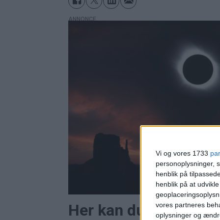
ANNONCE
Vi og vores 1733
pa
personoplysninger, s
henblik på tilpasse
henblik på at udvikl
geoplaceringsoplysni
vores partneres beha
Her kan du opleve tot
oplysninger og ændr