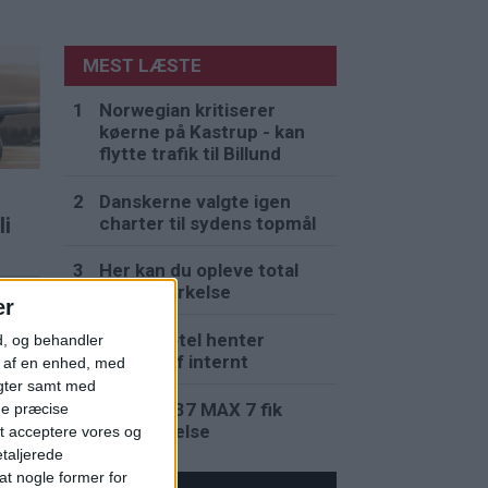
MEST LÆSTE
Norwegian kritiserer
køerne på Kastrup - kan
flytte trafik til Billund
Danskerne valgte igen
charter til sydens topmål
li
Her kan du opleve total
solformørkelse
er
Ruths Hotel henter
d, og behandler
hotelchef internt
t af en enhed, med
igter samt med
Boeing 737 MAX 7 fik
ge præcise
godkendelse
t acceptere vores og
e
etaljerede
t nogle former for