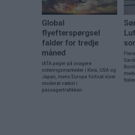
Global
Sø
flyefterspørgsel
Luf
falder for tredje
so
måned
Fler
Sard
IATA peger på svagere
Born
indenrigsmarkeder i Kina, USA og
medvi
Japan, mens Europa fortsat viser
Italie
moderat vækst i
passagertrafikken.