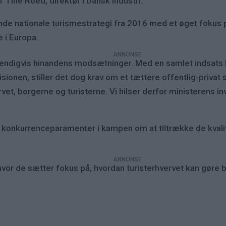
 Tine Roed, direktør i Dansk Industri.
nde nationale turismestrategi fra 2016 med et øget fokus
 i Europa.
ndigvis hinandens modsætninger. Med en samlet indsats ka
isionen, stiller det dog krav om et tættere offentlig-privat
vet, borgerne og turisterne. Vi hilser derfor ministerens i
 konkurrenceparamenter i kampen om at tiltrække de kvalite
hvor de sætter fokus på, hvordan turisterhvervet kan gøre b