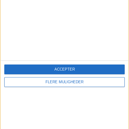
Kalender
IMEX America
13 - 15 October – Mandala Bay, Las
Vegas
Travel News Market Sweden
ACCEPTER
12 November – Annexet, Stockholm
FLERE MULIGHEDER
Travel News Market Finland
27 May 2027 – Clarion Hotel Helsinki