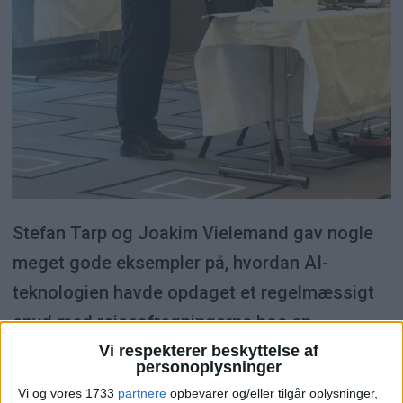
Stefan Tarp og Joakim Vielemand gav nogle
meget gode eksempler på, hvordan AI-
teknologien havde opdaget et regelmæssigt
snyd med rejseafregningerne hos en
medarbejder hos en større kunde. De fleste af
Vi respekterer beskyttelse af
personoplysninger
disse forkerte afregninger var sandsynligvis
Vi og vores 1733
partnere
opbevarer og/eller tilgår oplysninger,