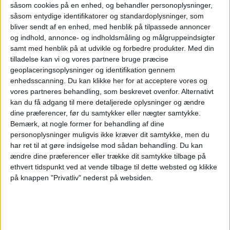
ikke blevet opdaget ved en manuel kontrol.
såsom cookies på en enhed, og behandler personoplysninger,
såsom entydige identifikatorer og standardoplysninger, som
bliver sendt af en enhed, med henblik på tilpassede annoncer
På årsmødet havde deltagerne også mulighed
og indhold, annonce- og indholdsmåling og målgruppeindsigter
for at “mingle” med DBTA’s sponsorer som
samt med henblik på at udvikle og forbedre produkter.
Med din
tilladelse kan vi og vores partnere bruge præcise
hver havde fået en lille “stand”.
geoplaceringsoplysninger og identifikation gennem
enhedsscanning. Du kan klikke her for at acceptere vores og
ANNONCE
vores partneres behandling, som beskrevet ovenfor. Alternativt
kan du få adgang til mere detaljerede oplysninger og ændre
dine præferencer, før du samtykker eller nægter samtykke.
Bemærk, at nogle former for behandling af dine
personoplysninger muligvis ikke kræver dit samtykke, men du
har ret til at gøre indsigelse mod sådan behandling.
Du kan
ændre dine præferencer eller trække dit samtykke tilbage på
ethvert tidspunkt ved at vende tilbage til dette websted og klikke
på knappen "Privatliv" nederst på websiden.