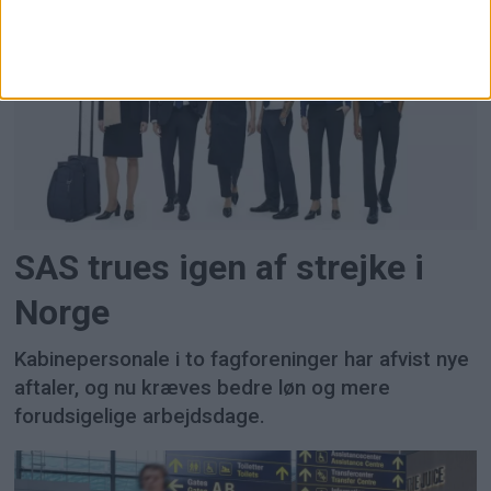
SAS trues igen af strejke i
Norge
Kabinepersonale i to fagforeninger har afvist nye
aftaler, og nu kræves bedre løn og mere
forudsigelige arbejdsdage.