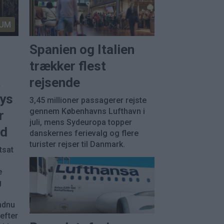
UM
Spanien og Italien
trækker flest
t
rejsende
rys
3,45 millioner passagerer rejste
gennem Københavns Lufthavn i
r
juli, mens Sydeuropa topper
ud
danskernes ferievalg og flere
turister rejser til Danmark.
tsat
e
g
u
ndnu
 efter