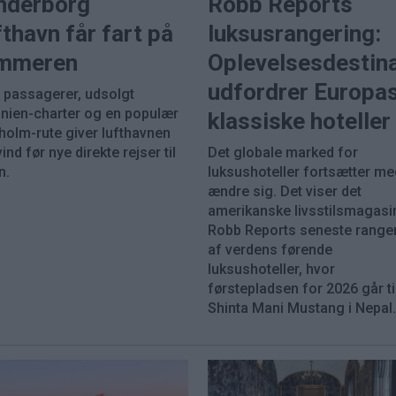
nderborg
Robb Reports
thavn får fart på
luksusrangering:
mmeren
Oplevelsesdestin
udfordrer Europa
e passagerer, udsolgt
inien-charter og en populær
klassiske hoteller
holm-rute giver lufthavnen
nd før nye direkte rejser til
Det globale marked for
n.
luksushoteller fortsætter me
ændre sig. Det viser det
amerikanske livsstilsmagasi
Robb Reports seneste range
af verdens førende
luksushoteller, hvor
førstepladsen for 2026 går ti
Shinta Mani Mustang i Nepal