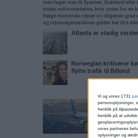
men tager man til Spanien, Grønland eller
totale solformørkelse, hvor solen for en k
Ifølge momondo rejser vi i stigende grad e
og rejsesøgemaskinen guider her til 6 stede
Atlanta er stadig verde
Norwegian kritiserer k
flytte trafik til Billund
Vi og vores 1731
pa
personoplysninger, s
henblik på tilpasse
henblik på at udvikl
geoplaceringsoplysni
PREMIUM
vores partneres beha
oplysninger og ændr