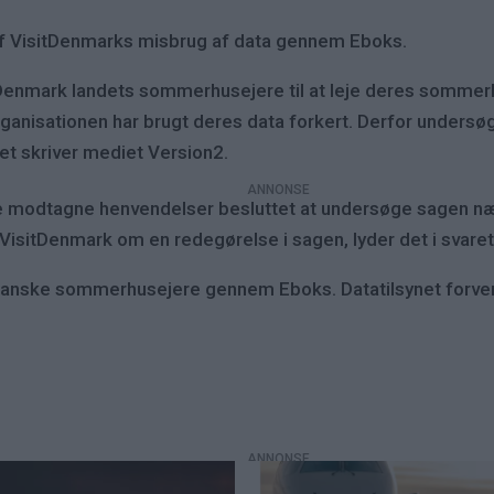
 af VisitDenmarks misbrug af data gennem Eboks.
Denmark landets sommerhusejere til at leje deres sommer
ganisationen har brugt deres data forkert. Derfor undersøg
et skriver mediet Version2.
 de modtagne henvendelser besluttet at undersøge sagen næ
isitDenmark om en redegørelse i sagen, lyder det i svaret 
danske sommerhusejere gennem Eboks. Datatilsynet forvent