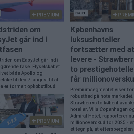
HOTEL
PREMIUM
PREMI
dstriden om
Københavns
yJet går ind i
luksushoteller
utfasen
fortsætter med a
levere - Strawber
triden om EasyJet går ind i
fgørende fase. Flyselskabet
to prestigehotelle
givet både Apollo og
får millionoversk
elake til den 7. august til at
e et formelt opkøbstilbud.
Premiumsegmentet viser for
robusthed på hotelmarkedet.
Strawberrys to københavnsk
hoteller, Villa Copenhagen o
Admiral Hotel, rapporterer n
PREMIUM
millionoverskud for 2025 - e
et tegn på, at efterspørgslen