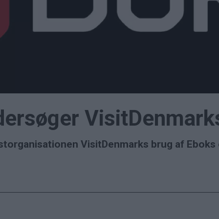
ndersøger VisitDenmark
storganisationen VisitDenmarks brug af Eboks e