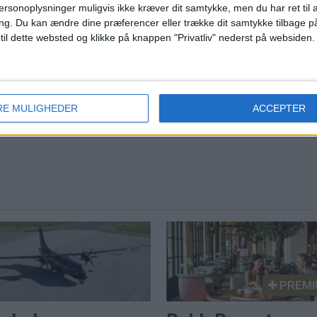
ths Hotel henter
Danskerne valgte
ersonoplysninger muligvis ikke kræver dit samtykke, men du har ret til 
ng.
Du kan ændre dine præferencer eller trække dit samtykke tilbage på
elchef internt
igen charter til
 til dette websted og klikke på knappen "Privatliv" nederst på websiden.
sydens topmål
b Brink Lauridsen er ny
chef og skal samle drift,
Mallorca topper endnu en
rbejdere og
sommer hos Spies, der meld
eoplevelsen på tværs af
RE MULIGHEDER
ACCEPTER
om rekordjuli, fyldte fly og en
Ruths Hotel.
tendens til senere booking.
PREMI