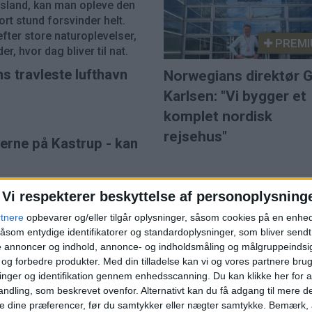
 Island, kan man opleve den
ort stund forsvinder helt.
fter store naturoplevelser,
PREMI
r, hvor dag bliver til nat.
ns travleste lufthavn
Norwegians direktør G
Karlsen: "Vi bygger et
komplet nordisk
rejsehus"
øerne på Kastrup - kan
Vi respekterer beskyttelse af personoplysning
rtnere
opbevarer og/eller tilgår oplysninger, såsom cookies på en enhe
åsom entydige identifikatorer og standardoplysninger, som bliver send
de annoncer og indhold, annonce- og indholdsmåling og målgruppeinds
e og forbedre produkter.
Med din tilladelse kan vi og vores partnere bru
nger og identifikation gennem enhedsscanning. Du kan klikke her for a
ARRANGØR
ndling, som beskrevet ovenfor. Alternativt kan du få adgang til mere d
e dine præferencer, før du samtykker eller nægter samtykke. Bemærk, a