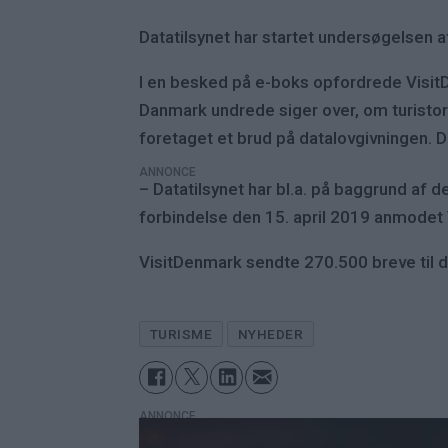
Datatilsynet har startet undersøgelsen
I en besked på e-boks opfordrede Visit
Danmark undrede siger over, om turistor
foretaget et brud på datalovgivningen. D
ANNONCE
– Datatilsynet har bl.a. på baggrund af
forbindelse den 15. april 2019 anmodet V
VisitDenmark sendte 270.500 breve til 
TURISME
NYHEDER
ANNONCE