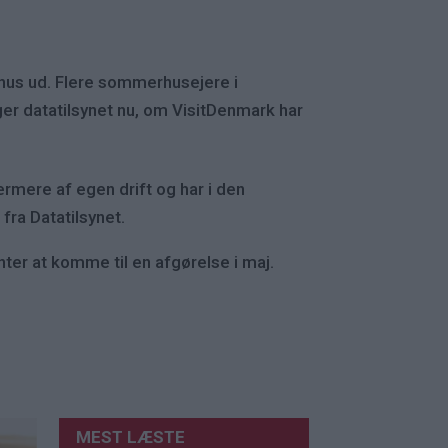
hus ud. Flere sommerhusejere i
er datatilsynet nu, om VisitDenmark har
rmere af egen drift og har i den
fra Datatilsynet.
er at komme til en afgørelse i maj.
MEST LÆSTE