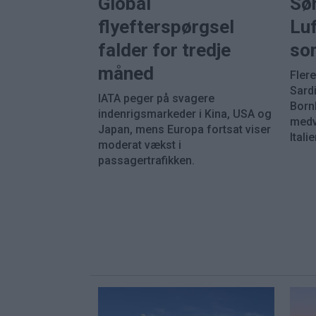
Global
Sø
flyefterspørgsel
Luf
falder for tredje
so
måned
Fler
Sard
IATA peger på svagere
Born
indenrigsmarkeder i Kina, USA og
medvi
Japan, mens Europa fortsat viser
Italie
moderat vækst i
passagertrafikken.