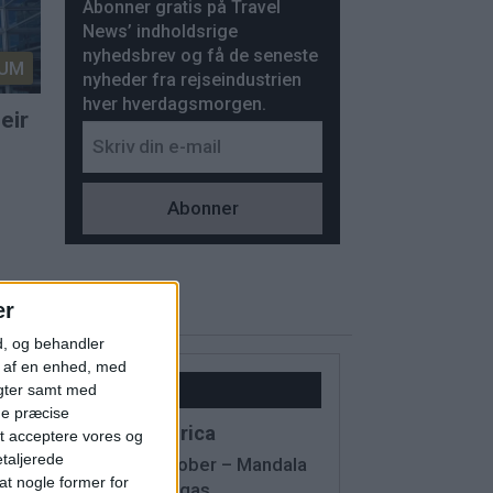
Abonner gratis på Travel
News’ indholdsrige
nyhedsbrev og få de seneste
UM
nyheder fra rejseindustrien
hver hverdagsmorgen.
eir
er
d, og behandler
t af en enhed, med
Kalender
igter samt med
ge præcise
IMEX America
t acceptere vores og
etaljerede
13 - 15 October – Mandala
t nogle former for
Bay, Las Vegas