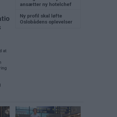
ansætter ny hotelchef
Ny profil skal løfte
ationer
Oslobådens oplevelser
s
d at
n
ring
l
.