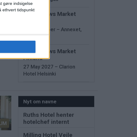
at gøre indsigelse
 ethvert tidspunkt
Travel News Market
Sweden
12 November – Annexet,
Stockholm
er
 klar
Travel News Market
Finland
27 May 2027 – Clarion
Hotel Helsinki
Nyt om navne
Ruths Hotel henter
hotelchef internt
UM
Milling Hotel Vejle