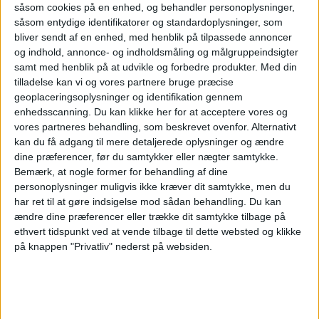
såsom cookies på en enhed, og behandler personoplysninger,
såsom entydige identifikatorer og standardoplysninger, som
Top-20-listen. I parentes er placeringen i
bliver sendt af en enhed, med henblik på tilpassede annoncer
2022:
1. Malaga (2) 2. Bangkok (7) 3. Mallorca
og indhold, annonce- og indholdsmåling og målgruppeindsigter
samt med henblik på at udvikle og forbedre produkter.
Med din
(5) 4. London (1) 5. Antalya (6) 6. Paris (3) 7.
tilladelse kan vi og vores partnere bruge præcise
Barcelona (10) 8. Gran Canaria (11) 9. Rom (4)
geoplaceringsoplysninger og identifikation gennem
enhedsscanning. Du kan klikke her for at acceptere vores og
10. Alicante (14) 11. Kreta (9) 12. Phuket (19)
vores partneres behandling, som beskrevet ovenfor. Alternativt
13. Milano (8) 14. Istanbul (12) 15. New York
kan du få adgang til mere detaljerede oplysninger og ændre
dine præferencer, før du samtykker eller nægter samtykke.
(20) 16. Berlin 17. Budapest 18. Bali 19. Dubai
Bemærk, at nogle former for behandling af dine
personoplysninger muligvis ikke kræver dit samtykke, men du
20. Ho Chin Minh City
har ret til at gøre indsigelse mod sådan behandling.
Du kan
ændre dine præferencer eller trække dit samtykke tilbage på
ANNONCE
Information om undersøgelsen
Placeringerne
ethvert tidspunkt ved at vende tilbage til dette websted og klikke
på knappen "Privatliv" nederst på websiden.
er baseret på Travelmarkets brugeres
søgninger på flyrejser fra 1/1-2023 til 30/11-
2023.