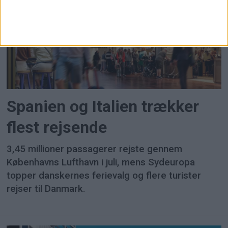
Spanien og Italien trækker
flest rejsende
3,45 millioner passagerer rejste gennem
Københavns Lufthavn i juli, mens Sydeuropa
topper danskernes ferievalg og flere turister
rejser til Danmark.