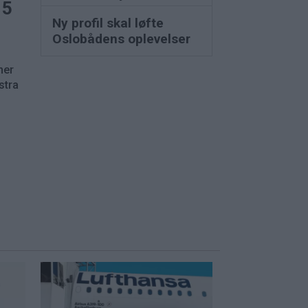
15
Ny profil skal løfte
Oslobådens oplevelser
ner
stra