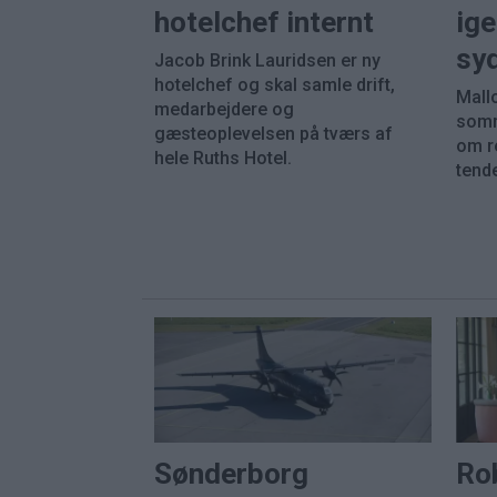
hotelchef internt
ige
sy
Jacob Brink Lauridsen er ny
hotelchef og skal samle drift,
Mall
medarbejdere og
somm
gæsteoplevelsen på tværs af
om re
hele Ruths Hotel.
tend
Sønderborg
Ro