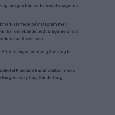
t – og nu også Danmarks bedste, siger en
anmark startede på Instagram men
 Her har de løbende bedt brugerne om at
bedste spa & wellness.
 Afstemningen er stadig åben, og har
adehotel Knudhule BadehotelDanmarks
Burgers Lazy Dog, Sønderborg