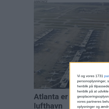
ANNONCE
Vi og vores 1731
pa
personoplysninger, s
henblik på tilpasse
henblik på at udvikl
Atlanta er stadig ver
geoplaceringsoplysni
vores partneres beha
lufthavn
oplysninger og ændr