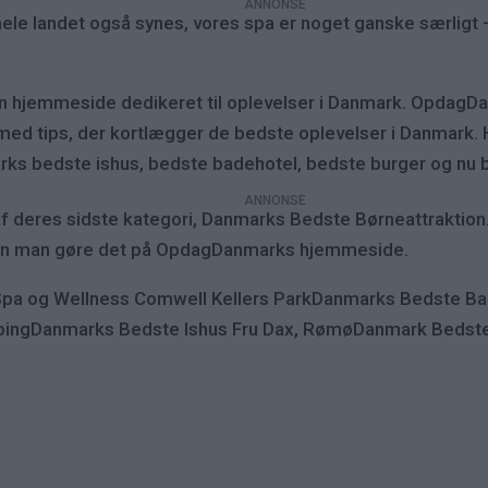
ra hele landet også synes, vores spa er noget ganske særlig
en hjemmeside dedikeret til oplevelser i Danmark. OpdagD
 med tips, der kortlægger de bedste oplevelser i Danmark.
rks bedste ishus, bedste badehotel, bedste burger og nu 
 deres sidste kategori, Danmarks Bedste Børneattraktion.
, kan man gøre det på OpdagDanmarks hjemmeside.
pa og Wellness Comwell Kellers ParkDanmarks Bedste B
ngDanmarks Bedste Ishus Fru Dax, RømøDanmark Bedste 