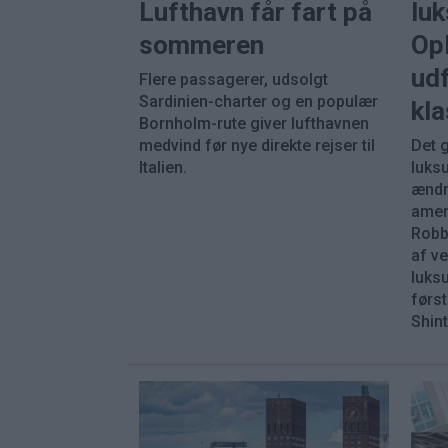
Lufthavn får fart på
luk
sommeren
Op
ud
Flere passagerer, udsolgt
Sardinien-charter og en populær
kla
Bornholm-rute giver lufthavnen
medvind før nye direkte rejser til
Det 
Italien.
luks
ændre
amer
Robb
af v
luksu
først
Shin