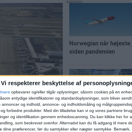
Norwegian når højeste j
siden pandemien
Vi respekterer beskyttelse af personoplysning
rtnere
opbevarer og/eller tilgår oplysninger, såsom cookies på en enhe
PREMI
åsom entydige identifikatorer og standardoplysninger, som bliver send
de annoncer og indhold, annonce- og indholdsmåling og målgruppeinds
Norwegians direktør G
e og forbedre produkter.
Med din tilladelse kan vi og vores partnere bru
dens travleste
nger og identifikation gennem enhedsscanning. Du kan klikke her for a
Karlsen: "Vi bygger et
ndling, som beskrevet ovenfor. Alternativt kan du få adgang til mere d
komplet nordisk
e dine præferencer, før du samtykker eller nægter samtykke. Bemærk, a