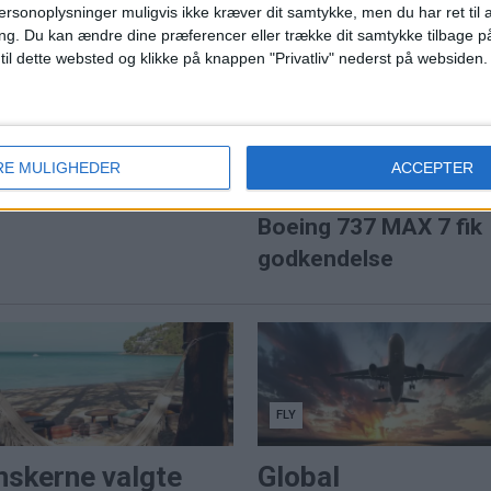
rejsehus"
ersonoplysninger muligvis ikke kræver dit samtykke, men du har ret til 
 Atlanta fast i
ng.
Du kan ændre dine præferencer eller trække dit samtykke tilbage på
avne i 2025.
 til dette websted og klikke på knappen "Privatliv" nederst på websiden.
øerne på Kastrup - kan
RE MULIGHEDER
ACCEPTER
PREMI
unktlige flyselskab i
Boeing 737 MAX 7 fik
godkendelse
FLY
nskerne valgte
Global