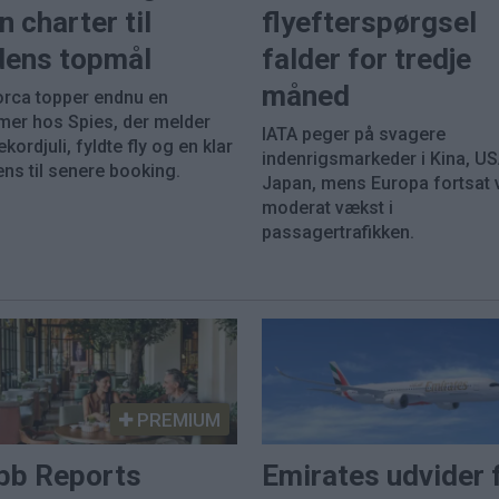
n charter til
flyefterspørgsel
dens topmål
falder for tredje
måned
orca topper endnu en
er hos Spies, der melder
IATA peger på svagere
kordjuli, fyldte fly og en klar
indenrigsmarkeder i Kina, U
ens til senere booking.
Japan, mens Europa fortsat 
moderat vækst i
passagertrafikken.
PREMIUM
bb Reports
Emirates udvider 