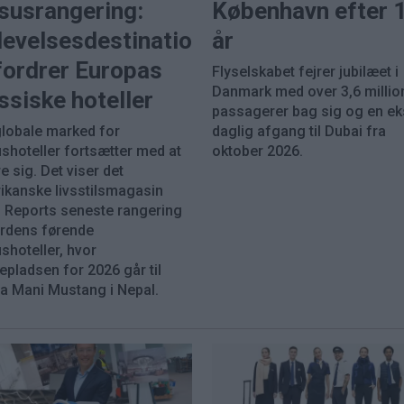
susrangering:
København efter 
levelsesdestinationer
år
fordrer Europas
Flyselskabet fejrer jubilæet i
Danmark med over 3,6 millio
ssiske hoteller
passagerer bag sig og en ek
globale marked for
daglig afgang til Dubai fra
ushoteller fortsætter med at
oktober 2026.
 sig. Det viser det
ikanske livsstilsmagasin
 Reports seneste rangering
erdens førende
shoteller, hvor
epladsen for 2026 går til
ta Mani Mustang i Nepal.